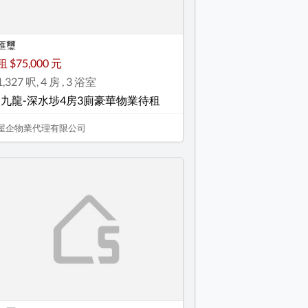
匯璽
租 $75,000 元
1,327 呎, 4 房 , 3 浴室
-九龍-深水埗4房3廁豪華物業待租
屋企物業代理有限公司