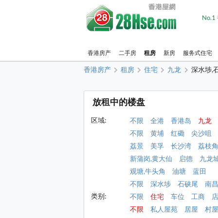
No.
香港房产
二手房
租房
新房
服务式住宅
香港房产
租房
住宅
九龙
深水埗,
放租中的楼盘
区域:
不限
全港
香港岛
九龙
不限
黄埔
红磡
尖沙咀
荔景
美孚
长沙湾
荔枝
新蒲岗,黄大仙
启德
九龙
观塘,牛头角
油塘
蓝田
不限
深水埗
石硖尾
南
类别:
不限
住宅
车位
工商
不限
私人屋苑
居屋
村