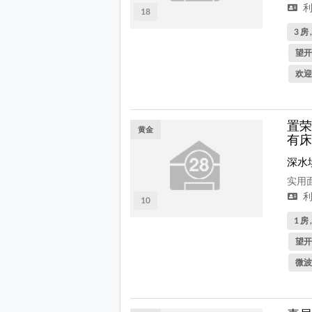
利
18
3 房 
望开
欢迎
置荣
黄金
有床
深水
实用面
利
10
1 房 
望开
微波