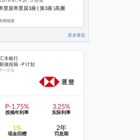
帝景居帝景居3座 ( 第3座 )高層
美聯物業
更多楼盘
汇丰银行
新做按揭 - P 计划
P = 5 %
P-1.75%
3.25%
按揭年利率
实际利率
1%
2年
现金回赠
罚息期