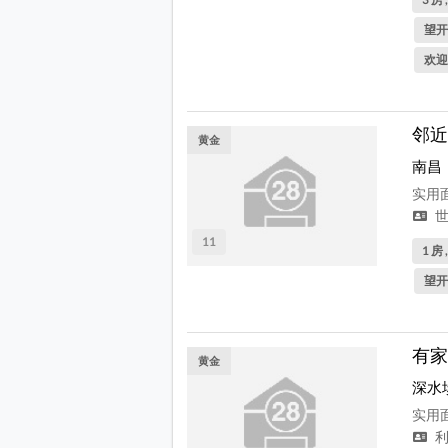
望开
欢迎
邻近
黄金
南昌
实用面
世
11
1 房 
望开
有家
黄金
深水
实用面
利