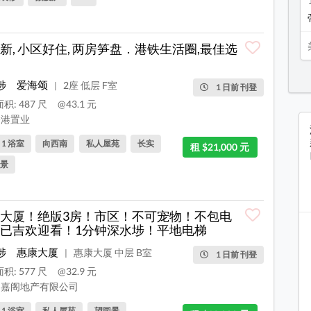
新, 小区好住, 两房笋盘．港铁生活圈,最佳选
埗
爱海颂
2座 低层 F室
|
1 日前 刊登
积: 487 尺
@43.1 元
港置业
, 1 浴室
向西南
私人屋苑
长实
租 $21,000 元
景
大厦！绝版3房！市区！不可宠物！不包电
已吉欢迎看！1分钟深水埗！平地电梯
埗
惠康大厦
惠康大厦 中层 B室
|
1 日前 刊登
积: 577 尺
@32.9 元
嘉阁地产有限公司
, 1 浴室
私人屋苑
望园景