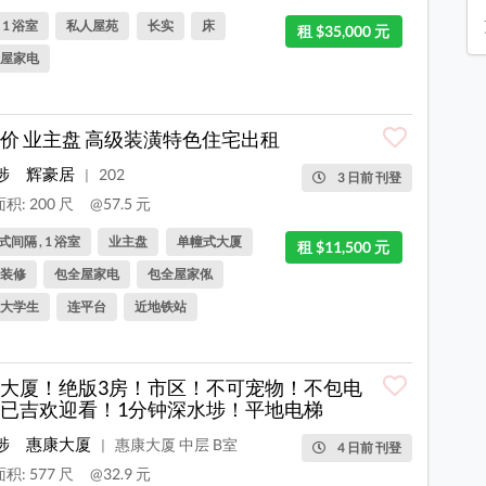
, 1 浴室
私人屋苑
长实
床
租 $35,000 元
屋家电
价 业主盘 高级装潢特色住宅出租
埗
辉豪居
202
|
3 日前 刊登
积: 200 尺
@57.5 元
间隔 , 1 浴室
业主盘
单幢式大厦
租 $11,500 元
装修
包全屋家电
包全屋家俬
大学生
连平台
近地铁站
大厦！绝版3房！市区！不可宠物！不包电
已吉欢迎看！1分钟深水埗！平地电梯
埗
惠康大厦
惠康大厦 中层 B室
|
4 日前 刊登
积: 577 尺
@32.9 元