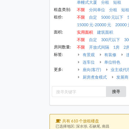
单幢式大厦
分租
短租
租盘类别:
不限
分间单位
分租
短
租价:
不限
自定
5000 元以下
15000 元-20000 元
20000 
面积:
实用面积
建筑面积
不限
自定
300尺以下
30
房间数量:
不限
开放式间隔
1房
2
标签:
有景观
有装修
连车位
单位特色
更多:
座向(客厅)
业主或代
厨房煮食模式
发展商
搜寻
共有 610 个放租楼盘
已选择地区: 深水埗, 石硖尾, 南昌