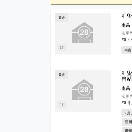
汇玺
黄金
南昌
实用面
中
17
向南
汇玺
黄金
昌站
南昌
实用面
利
43
2 房 
望园
豪华