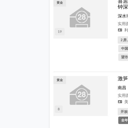
喜居
黄金
钟深
深水
实用面
利
19
2 房 
中国
望市
激笋
黄金
南昌
实用面
美
8
开放式
全年