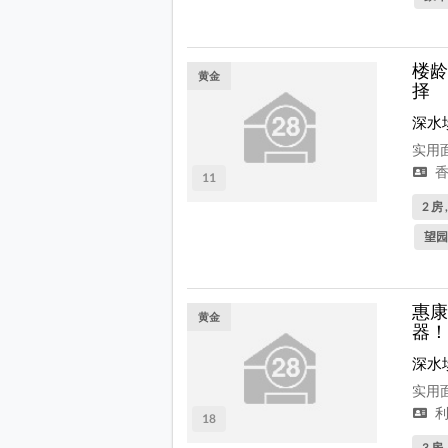
楼龄
黄金
择
深水
实用面
香
11
2 房 
望园
惠康
黄金
器！
深水
实用面
利
18
3 房 