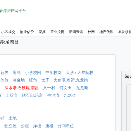
1 香港房产网平台
小区成交
物业估价
家具
置业按揭
新闻资讯
校网
地产代理
易发楼
石硖尾,南昌
新界
离岛
小学校网
中学校网
大学 / 大专院校
Sq
佐敦
油麻地
旺角
太子
大角咀,奥运,九龙站
角
深水埗,石硖尾,南昌
又一村
何文田
九龙塘
城
土瓜湾
钻石山,乐富
牛池湾
九龙湾
昌
店铺
土地
屋
独立屋
公屋
洋楼
唐楼
分间单位