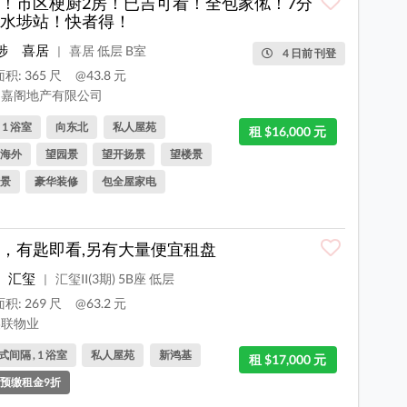
！市区梗厨2房！已吉可看！全包家俬！7分
水埗站！快者得！
埗
喜居
喜居 低层 B室
|
4 日前 刊登
积: 365 尺
@43.8 元
嘉阁地产有限公司
, 1 浴室
向东北
私人屋苑
租 $16,000 元
海外
望园景
望开扬景
望楼景
景
豪华装修
包全屋家电
，有匙即看,另有大量便宜租盘
汇玺
汇玺II(3期) 5B座 低层
|
积: 269 尺
@63.2 元
联物业
间隔 , 1 浴室
私人屋苑
新鸿基
租 $17,000 元
预缴租金9折