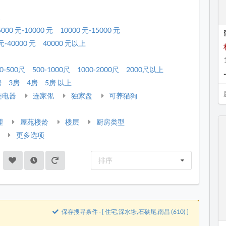
租
5000 元-10000 元
10000 元-15000 元
元-40000 元
40000 元以上
0-500尺
500-1000尺
1000-2000尺
2000尺以上
房
3房
4房
5房 以上
连电器
连家俬
独家盘
可养猫狗
理
屋苑楼龄
楼层
厨房类型
更多选项
排序
保存搜寻条件 - [ 住宅,深水埗,石硖尾,南昌 (610) ]