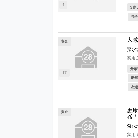
4
3 房 
包全
大减
黄金
深水
实用面
开放式
17
豪华
欢迎
惠康
黄金
器！
深水
实用面