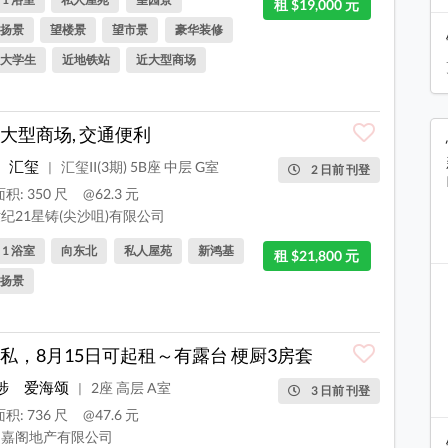
租 $19,000 元
扬景
望楼景
望市景
豪华装修
大学生
近地铁站
近大型商场
大型商场, 交通便利
汇玺
汇玺II(3期) 5B座 中层 G室
|
2 日前 刊登
积: 350 尺
@62.3 元
纪21星铸(尖沙咀)有限公司
, 1 浴室
向东北
私人屋苑
新鸿基
租 $21,800 元
扬景
私，8月15日可起租～有露台 梗厨3房套
埗
爱海颂
2座 高层 A室
|
3 日前 刊登
积: 736 尺
@47.6 元
嘉阁地产有限公司