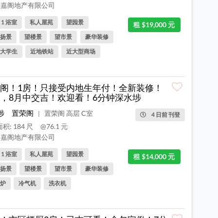
嘉阁地产有限公司
, 1 浴室
私人屋苑
望园景
租 $19,000 元
扬景
望楼景
望市景
豪华装修
大学生
近地铁站
近大型商场
阁！1房！只接受内地生年付！全新装修！
，8月中交吉！欢迎看！6分钟深水埗
埗
置荣阁
置荣阁 高层 C室
|
4 日前 刊登
积: 184 尺
@76.1 元
嘉阁地产有限公司
, 1 浴室
私人屋苑
望园景
租 $14,000 元
扬景
望楼景
望市景
豪华装修
炉
冷气机
洗衣机