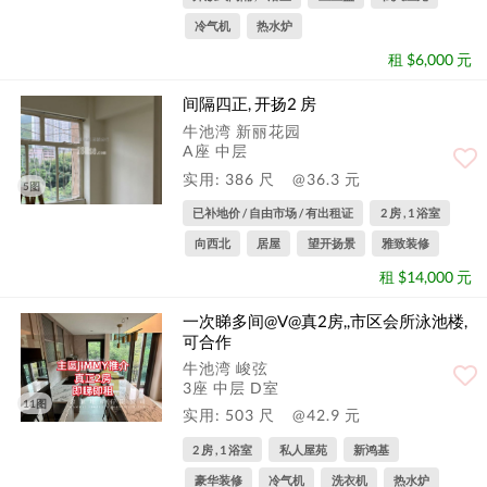
冷气机
热水炉
租 $6,000 元
间隔四正, 开扬2 房
牛池湾 新丽花园
A座 中层
实用: 386 尺
@36.3 元
5图
已补地价 / 自由市场 / 有出租证
2 房 , 1 浴室
向西北
居屋
望开扬景
雅致装修
租 $14,000 元
一次睇多间@V@真2房,,市区会所泳池楼,
可合作
牛池湾 峻弦
3座 中层 D室
11图
实用: 503 尺
@42.9 元
2 房 , 1 浴室
私人屋苑
新鸿基
豪华装修
冷气机
洗衣机
热水炉