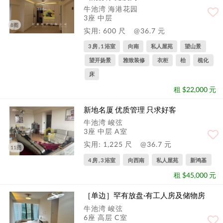
牛池湾 海港花园
3座 中层
8图
实用: 600 尺
@36.7 元
3 房 , 1 浴室
向南
私人屋苑
望山景
望开扬景
雅致装修
衣柜
枱
梳化
床
租 $22,000 元
新地名厦 优质管理 只求好客
牛池湾 峻弦
3座 中层 A室
实用: 1,225 尺
@36.7 元
11图
4 房 , 3 浴室
向西南
私人屋苑
新鸿基
租 $45,000 元
［单边］罕有放盘·有工人房及储物房
牛池湾 峻弦
6座 高层 C室