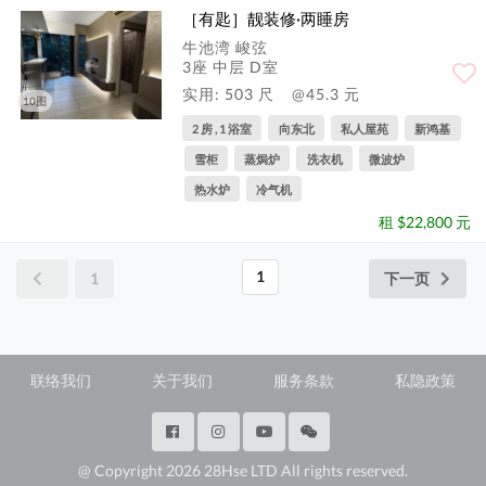
［有匙］靓装修·两睡房
牛池湾 峻弦
3座 中层 D室
实用: 503 尺
@45.3 元
10图
2 房 , 1 浴室
向东北
私人屋苑
新鸿基
雪柜
蒸焗炉
洗衣机
微波炉
热水炉
冷气机
租 $22,800 元
1
1
下一页
联络我们
关于我们
服务条款
私隐政策
@ Copyright 2026 28Hse LTD All rights reserved.