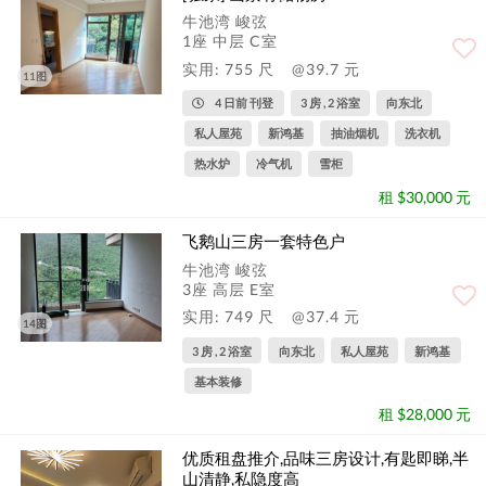
牛池湾 峻弦
1座 中层 C室
实用: 755 尺
@39.7 元
11图
4 日前 刊登
3 房 , 2 浴室
向东北
私人屋苑
新鸿基
抽油烟机
洗衣机
热水炉
冷气机
雪柜
租 $30,000 元
飞鹅山三房一套特色户
牛池湾 峻弦
3座 高层 E室
实用: 749 尺
@37.4 元
14图
3 房 , 2 浴室
向东北
私人屋苑
新鸿基
基本装修
租 $28,000 元
优质租盘推介,品味三房设计,有匙即睇,半
山清静,私隐度高