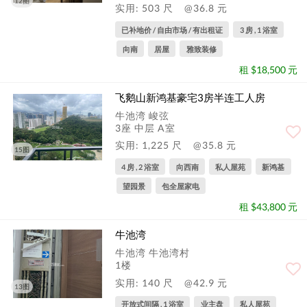
12图
实用: 503 尺
@36.8 元
已补地价 / 自由市场 / 有出租证
3 房 , 1 浴室
向南
居屋
雅致装修
租 $18,500 元
飞鹅山新鸿基豪宅3房半连工人房
牛池湾 峻弦
3座 中层 A室
实用: 1,225 尺
@35.8 元
15图
4 房 , 2 浴室
向西南
私人屋苑
新鸿基
望园景
包全屋家电
租 $43,800 元
牛池湾
牛池湾 牛池湾村
1楼
实用: 140 尺
@42.9 元
13图
开放式间隔 , 1 浴室
业主盘
私人屋苑