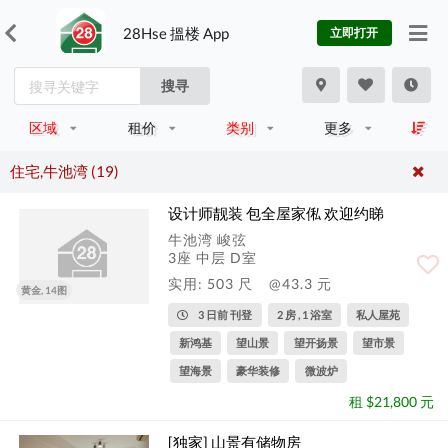
28Hse 搵楼 App
立即打开
搜寻
区域
租价
类别
更多
住宅,牛池湾 (19)
设计师靓装 包全屋家俬 欢迎约睇
牛池湾 峻弦
3座 中层 D室
实用: 503 尺
@43.3 元
黄金, 14图
3 日前 刊登
2 房 , 1 浴室
私人屋苑
新鸿基
望山景
望开扬景
望市景
望海景
豪华装修
微波炉
租 $21,800 元
[独家] 山景有储物房