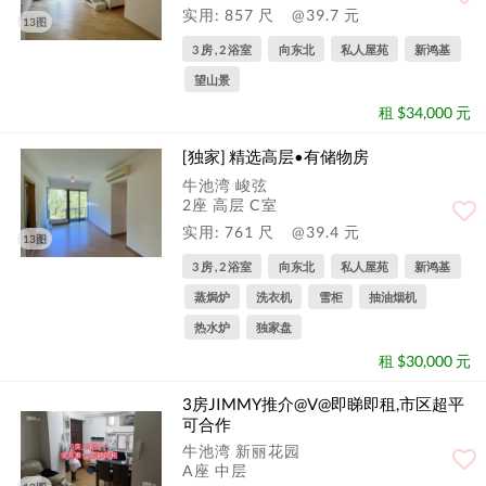
实用: 857 尺
@39.7 元
13图
3 房 , 2 浴室
向东北
私人屋苑
新鸿基
望山景
租 $34,000 元
[独家] 精选高层•有储物房
牛池湾 峻弦
2座 高层 C室
实用: 761 尺
@39.4 元
13图
3 房 , 2 浴室
向东北
私人屋苑
新鸿基
蒸焗炉
洗衣机
雪柜
抽油烟机
热水炉
独家盘
租 $30,000 元
3房JIMMY推介@V@即睇即租,市区超平
可合作
牛池湾 新丽花园
A座 中层