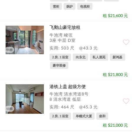
雪柜
焗炉
电视柜
租 $21,600 元
飞鹅山豪宅放租
牛池湾 峻弦
3座 中层 D室
实用: 503 尺
@43.3 元
14图
2 房 , 1 浴室
向东北
私人屋苑
新鸿基
豪华装修
租 $21,800 元
港铁上盖 超级方便
牛池湾 清水湾道8号
8 清水湾道 低层
实用: 464 尺
@45.3 元
10图
2 房 , 1 浴室
单幢式大厦
俊和
租 $21,000 元