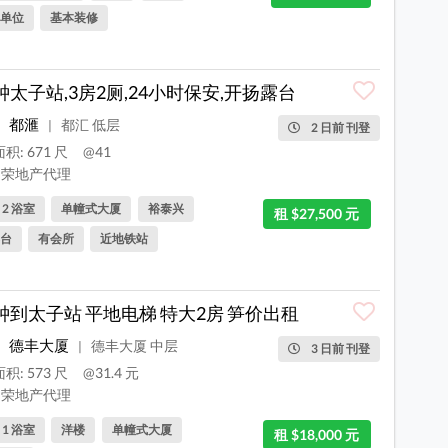
单位
基本装修
钟太子站,3房2厕,24小时保安,开扬露台
都滙
都汇 低层
|
2 日前 刊登
积: 671 尺
@41
荣地产代理
, 2 浴室
单幢式大厦
裕泰兴
租 $27,500 元
台
有会所
近地铁站
钟到太子站 平地电梯 特大2房 笋价出租
德丰大厦
德丰大厦 中层
|
3 日前 刊登
积: 573 尺
@31.4 元
荣地产代理
, 1 浴室
洋楼
单幢式大厦
租 $18,000 元