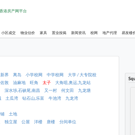
1 香港房产网平台
小区成交
物业估价
家具
置业按揭
新闻资讯
校网
地产代理
易发楼
新界
离岛
小学校网
中学校网
大学 / 大专院校
Sq
佐敦
油麻地
旺角
太子
大角咀,奥运,九龙站
角
深水埗,石硖尾,南昌
又一村
何文田
九龙塘
城
土瓜湾
钻石山,乐富
牛池湾
九龙湾
店铺
土地
屋
独立屋
公屋
洋楼
唐楼
分间单位