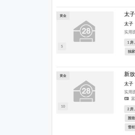
太子
黄金
太子
实用面
1 房 
5
独家
新放
黄金
太子
实用面
富
10
2 房 
雅致
雪柜