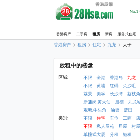
No.
香港房产
二手房
租房
新房
服务式住宅
香港房产
租房
住宅
九龙
太子
放租中的楼盘
区域:
不限
全港
香港岛
九龙
不限
黄埔
红磡
尖沙咀
荔景
美孚
长沙湾
荔枝
新蒲岗,黄大仙
启德
九龙
观塘,牛头角
油塘
蓝田
类别:
不限
住宅
车位
工商
不限
私人屋苑
居屋
村
单幢式大厦
分租
短租