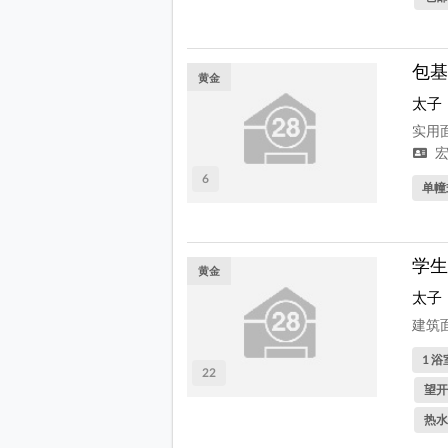
包基
黄金
太子
实用面
宏
6
单幢
学生
黄金
太子
建筑面
1 浴
22
望开
热水