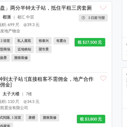
盘」两分半钟太子站，抵住平租三房套厕
都滙
都汇 中层
|
3 日前 刊登
积: 699 尺
@39.3 元
发地产物业
, 2 浴室
私人屋苑
裕泰兴
有露台
租 $27,500 元
型商场
近地铁站
望市景
扬景
雅致装修
钟到太子站 ![直接租客不需佣金，地产合作
佣金]
太子大楼
7楼
|
积: 110 尺
@34.5 元
凯置业有限公司
间隔 , 1 浴室
唐楼
雅致装修
租 $3,800 元
份家俬