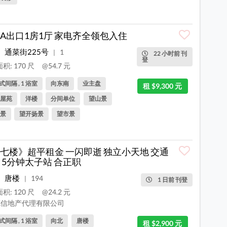
A出口1房1厅 家电齐全领包入住
通菜街225号
1
|
22 小时前 刊
登
积: 170 尺
@54.7 元
间隔 , 1 浴室
向东南
业主盘
租 $9,300 元
屋苑
洋楼
分间单位
望山景
景
望开扬景
望市景
七楼》超平租金 一闪即逝 独立小天地 交通
 5分钟太子站 合正职
唐楼
194
|
1 日前 刊登
积: 120 尺
@24.2 元
信地产代理有限公司
间隔 , 1 浴室
向北
唐楼
租 $2,900 元