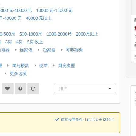
租
5000 元-10000 元
10000 元-15000 元
元-40000 元
40000 元以上
0-500尺
500-1000尺
1000-2000尺
2000尺以上
房
3房
4房
5房 以上
连电器
连家俬
独家盘
可养猫狗
理
屋苑楼龄
楼层
厨房类型
更多选项
排序
保存搜寻条件 - [ 住宅,太子 (344) ]