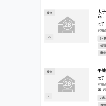
太子
黄金
选！
太子
实用面
20
5+ 房
短租
豪华
平地
黄金
太子
实用面
君
7
2 房 
雅致