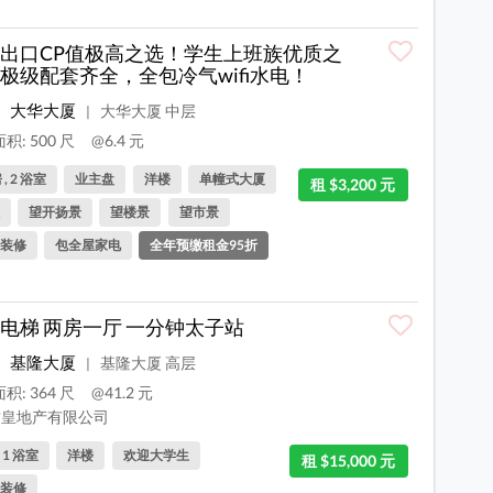
出口CP值极高之选！学生上班族优质之
极级配套齐全，全包冷气wifi水电！
大华大厦
大华大厦 中层
|
积: 500 尺
@6.4 元
 , 2 浴室
业主盘
洋楼
单幢式大厦
租 $3,200 元
望开扬景
望楼景
望市景
装修
包全屋家电
全年预缴租金95折
电梯 两房一厅 一分钟太子站
基隆大厦
基隆大厦 高层
|
积: 364 尺
@41.2 元
皇地产有限公司
, 1 浴室
洋楼
欢迎大学生
租 $15,000 元
装修