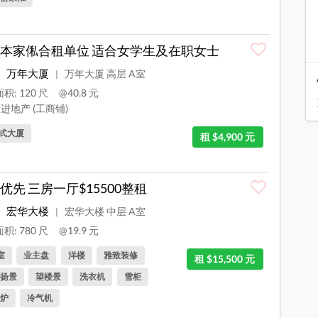
本家俬合租单位 适合女学生及在职女士
万年大厦
万年大厦 高层 A室
|
积: 120 尺
@40.8 元
进地产 (工商铺)
式大厦
租 $4,900 元
优先 三房一厅$15500整租
宏华大楼
宏华大楼 中层 A室
|
积: 780 尺
@19.9 元
室
业主盘
洋楼
雅致装修
租 $15,500 元
扬景
望楼景
洗衣机
雪柜
炉
冷气机