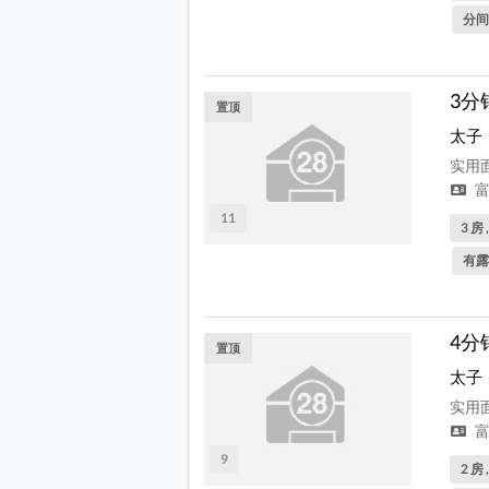
分间
3分
置顶
太子
实用面
富
11
3 房 
有露
4分
置顶
太子
实用面
富
9
2 房 