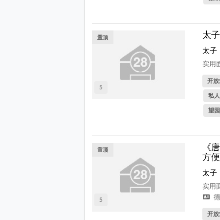
太子
置顶
太子
实用面
开放式
5
私人
望园
《唐
置顶
方便
太子
实用面
德
5
开放式