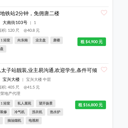
地铁站2分钟，免佣唐二楼
大南街103号
1
|
积: 120 尺
@40.8 元
, 1 浴室
向东南
业主盘
唐楼
租 $4,900 元
盘
,太子站靓装,业主易沟通,欢迎学生,条件可倾
宝兴大楼
宝兴大楼 中层
|
积: 405 尺
@41.5 元
荣地产代理
, 1 浴室
私人屋苑
望开扬景
租 $16,800 元
装修
冷气机
洗衣机
热水炉
抽油烟机
电视柜