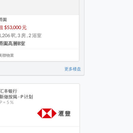
爵園
租 $53,000 元
1,206 呎, 3 房 , 2 浴室
爵園高層B室
美聯物業
更多楼盘
汇丰银行
新做按揭 - P 计划
P = 5 %