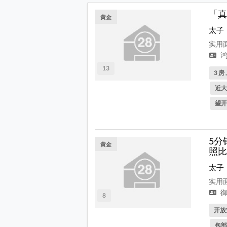
「真
黄金
太子
实用面
鸿
13
3 房 
近大
望开
5分
黄金
照比
太子
实用面
御
8
开放式
包部