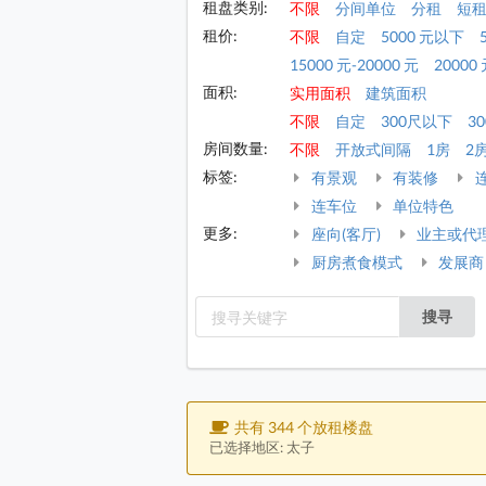
租盘类别:
不限
分间单位
分租
短
租价:
不限
自定
5000 元以下
15000 元-20000 元
20000 
面积:
实用面积
建筑面积
不限
自定
300尺以下
30
房间数量:
不限
开放式间隔
1房
2
标签:
有景观
有装修
连车位
单位特色
更多:
座向(客厅)
业主或代
厨房煮食模式
发展商
搜寻
共有 344 个放租楼盘
已选择地区: 太子