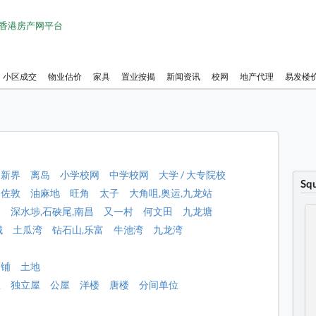
1 香港房产网平台
小区成交
物业估价
家具
置业按揭
新闻资讯
校网
地产代理
易发楼
新界
离岛
小学校网
中学校网
大学 / 大专院校
Sq
佐敦
油麻地
旺角
太子
大角咀,奥运,九龙站
角
深水埗,石硖尾,南昌
又一村
何文田
九龙塘
城
土瓜湾
钻石山,乐富
牛池湾
九龙湾
店铺
土地
屋
独立屋
公屋
洋楼
唐楼
分间单位