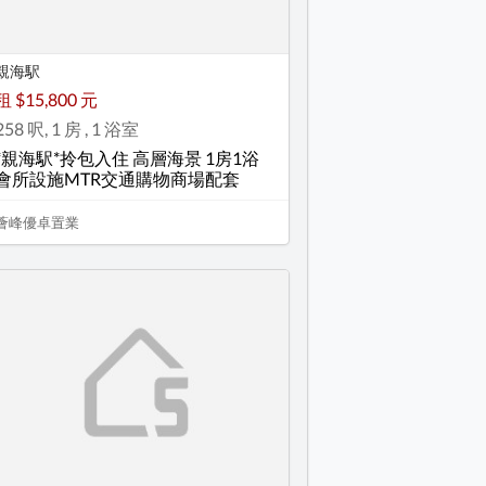
親海駅
租 $15,800 元
258 呎, 1 房 , 1 浴室
*親海駅*拎包入住 高層海景 1房1浴
會所設施MTR交通購物商場配套
薈峰優卓置業