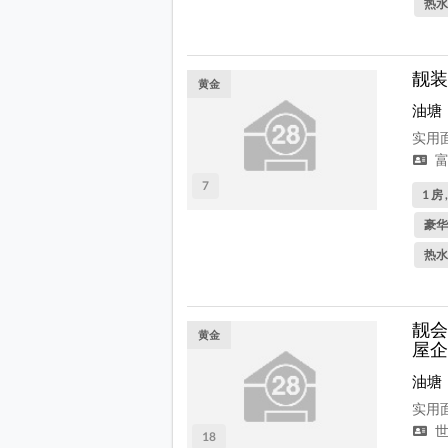
热水
靓装
黄金
油塘
实用面
富
7
1 房 
豪华
热水
靓会
黄金
屋企
油塘
实用面
世
18