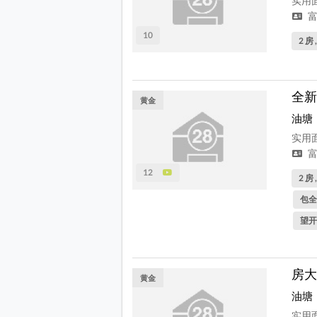
实用面
富
10
2 房 
全新
黄金
油塘
实用面
富
12
2 房 
包全
望开
房大
黄金
油塘
实用面