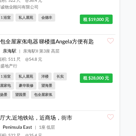
积: 522 尺
@36.4 元
诚物业顾问有限公司
, 1 浴室
私人屋苑
会德丰
租 $19,000 元
包全屋家俬电器 睇楼搵Angela方便有匙
亲海駅
亲海駅II 第3座 高层
|
积: 511 尺
@54.8 元
盛地产行
, 1 浴室
私人屋苑
洋楼
长实
租 $28,000 元
屋家电
豪华装修
望海景
扬景
望园景
包全屋家俬
厅大,近地铁站，近商场，街市
Peninsula East
1座 低层
|
积: 522 尺
@35.4 元