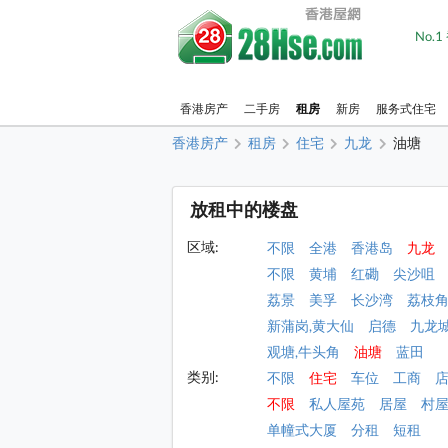
No.
香港房产
二手房
租房
新房
服务式住宅
香港房产
租房
住宅
九龙
油塘
放租中的楼盘
区域:
不限
全港
香港岛
九龙
不限
黄埔
红磡
尖沙咀
荔景
美孚
长沙湾
荔枝
新蒲岗,黄大仙
启德
九龙
观塘,牛头角
油塘
蓝田
类别:
不限
住宅
车位
工商
不限
私人屋苑
居屋
村
单幢式大厦
分租
短租