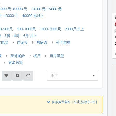
租
5000 元-10000 元
10000 元-15000 元
元-40000 元
40000 元以上
0-500尺
500-1000尺
1000-2000尺
2000尺以上
房
3房
4房
5房 以上
连电器
连家俬
独家盘
可养猫狗
理
屋苑楼龄
楼层
厨房类型
更多选项
排序
保存搜寻条件 - [ 住宅,油塘 (105) ]