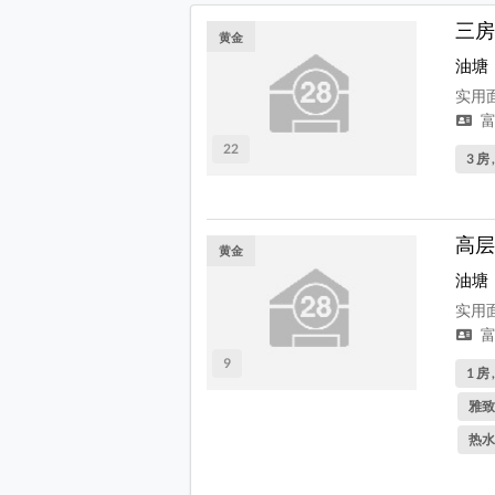
三房
黄金
油塘
实用面
富
22
3 房 
高层
黄金
油塘
实用面
富
9
1 房 
雅致
热水