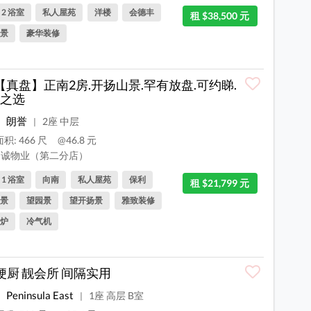
, 2 浴室
私人屋苑
洋楼
会德丰
租 $38,500 元
景
豪华装修
8【真盘】正南2房.开扬山景.罕有放盘.可约睇.
之选
朗誉
2座 中层
|
积: 466 尺
@46.8 元
诚物业（第二分店）
, 1 浴室
向南
私人屋苑
保利
租 $21,799 元
景
望园景
望开扬景
雅致装修
炉
冷气机
梗厨 靓会所 间隔实用
Peninsula East
1座 高层 B室
|