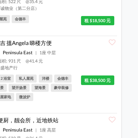
积: 522 尺
@35.4 元
诚物业（第二分店）
屋苑
会德丰
租 $18,500 元
吉 搵Angela 睇楼方便
Peninsula East
1座 中层
|
积: 931 尺
@41.4 元
盛地产行
, 2 浴室
私人屋苑
洋楼
会德丰
租 $38,500 元
景
望开扬景
望海景
豪华装修
屋家电
微波炉
梗厨，靓会所，近地铁站
Peninsula East
1座 高层
|