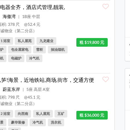
电器全齐，酒店式管理,靓装,
海傲湾
1B座 中层
|
积: 378 尺
@52.4 元
诚物业（第二分店）
, 1 浴室
私人屋苑
九龙建业
租 $19,800 元
炉
包全屋家电
雪柜
抽油烟机
机
电磁炉
冷气机
,笋!海景，近地铁站,商场,街市，交通方便
蔚蓝东岸
5座 高层 A室
|
积: 798 尺
@45.1 元
诚物业（第二分店）
, 2 浴室
向西南
私人屋苑
五矿
租 $36,000 元
景
豪华装修
冷气机
洗衣机