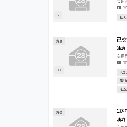
实用面
富
9
私人
已交
黄金
油塘
实用面
富
11
3 房 
望山
包全
2房
黄金
油塘