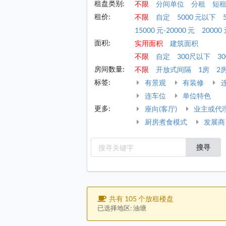
租盘类别:
不限
分间单位
分租
短
租价:
不限
自定
5000 元以下
15000 元-20000 元
20000 
面积:
实用面积
建筑面积
不限
自定
300尺以下
30
房间数量:
不限
开放式间隔
1房
2
标签:
有景观
有装修
连车位
单位特色
更多:
座向(客厅)
业主或代
厨房煮食模式
发展商
搜寻
共有 105 个放租楼盘
已选择地区: 油塘