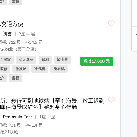
炉
雪柜
.交通方便
朗誉
2座 中层
|
积: 312 尺
@54.5 元
诚物业（第二分店）
, 1 浴室
私人屋苑
保利
望山景
租 $17,000 元
装修
微波炉
冷气机
洗衣机
炉
雪柜
所、步行可到地铁站【罕有海景。放工返到
睇住海景叹红酒】绝对身心舒畅
Peninsula East
1座 中层
|
积: 931 尺
@41.4 元
纪21联诚