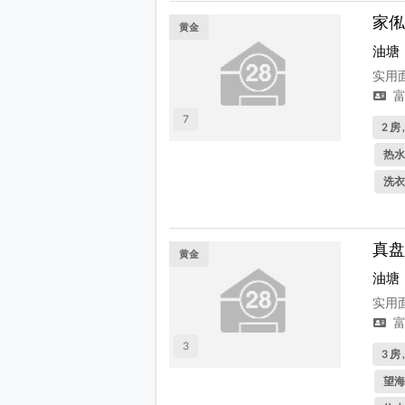
家俬
黄金
油塘
实用面
富
7
2 房 
热水
洗衣
真盘
黄金
油塘
实用面
富
3
3 房 
望海