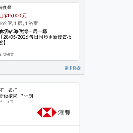
海傲灣
租 $15,000 元
269 呎, 1 房 , 1 浴室
油塘站,海傲灣一房一廳
【28/05/2026 每日同步更新優質樓
盤】
金屋物業
更多楼盘
汇丰银行
新做按揭 - P 计划
P = 5 %