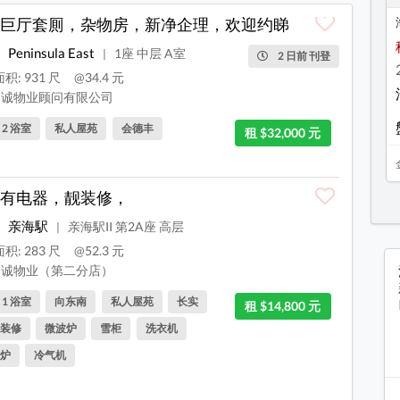
巨厅套厠，杂物房，新净企理，欢迎约睇
Peninsula East
1座 中层 A室
|
2 日前 刊登
积: 931 尺
@34.4 元
诚物业顾问有限公司
, 2 浴室
私人屋苑
会德丰
租 $32,000 元
有电器，靓装修，
亲海駅
亲海駅II 第2A座 高层
|
积: 283 尺
@52.3 元
诚物业（第二分店）
, 1 浴室
向东南
私人屋苑
长实
租 $14,800 元
装修
微波炉
雪柜
洗衣机
炉
冷气机