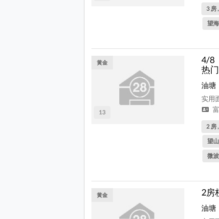
3 房 
望海
4/
黄金
热门
油塘
实用面
富
13
2 房 
望山
微波
2房
黄金
油塘