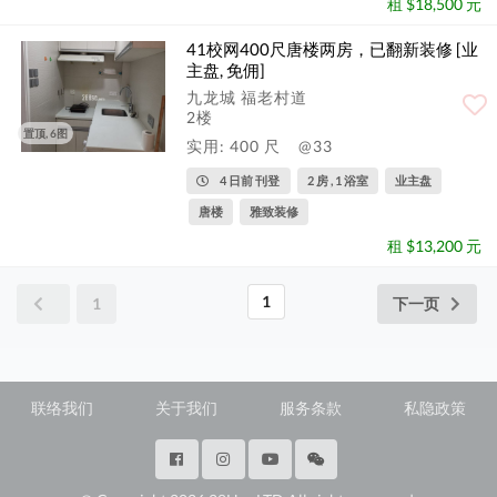
租 $18,500 元
41校网400尺唐楼两房，已翻新装修 [业
主盘, 免佣]
九龙城 福老村道
2楼
置顶, 6图
实用: 400 尺
@33
4 日前 刊登
2 房 , 1 浴室
业主盘
唐楼
雅致装修
租 $13,200 元
1
1
下一页
联络我们
关于我们
服务条款
私隐政策