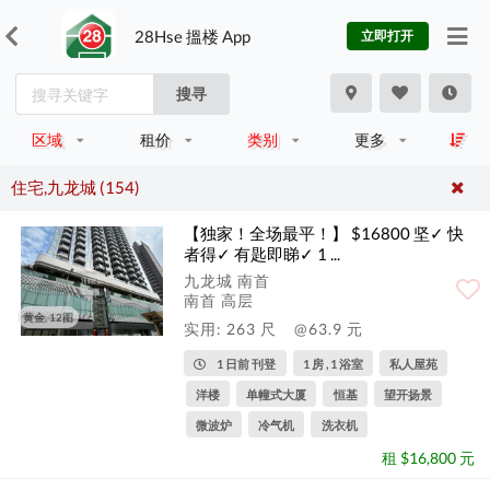
28Hse 搵楼 App
立即打开
搜寻
区域
租价
类别
更多
住宅,九龙城 (154)
【独家！全场最平！】 $16800 坚✓ 快
者得✓ 有匙即睇✓ 1 ...
九龙城 南首
南首 高层
黄金, 12图
实用: 263 尺
@63.9 元
1 日前 刊登
1 房 , 1 浴室
私人屋苑
洋楼
单幢式大厦
恒基
望开扬景
微波炉
冷气机
洗衣机
租 $16,800 元