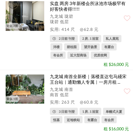
实盘 两房 3年新楼会所泳池市场极罕有
好客快者得!!!!!
九龙城 珑碧
珑碧 低层
黄金, 7图
实用: 414 尺
@62.8 元
2 日前 刊登
2 房 , 1 浴室
私人屋苑
洋楼
碧桂园
望开扬景
有露台
有会所
近大型商场
优质校网
租 $26,000 元
九龙城 南首全新楼｜落楼直达屯马綫宋
王台站｜通勤懒人专属｜一房月租 ...
九龙城 南首
南首 低层
黄金, 9图
实用: 263 尺
@60.8 元
3 日前 刊登
1 房 , 1 浴室
单幢式大厦
恒基
近地铁站
有露台
有会所
租 $16,000 元