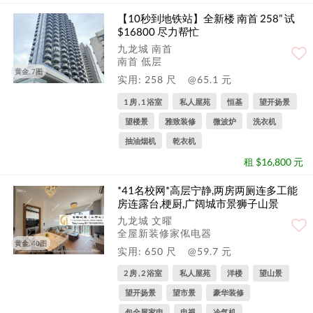
【10秒到地铁站】全新楼 南首 258” 试
$16800 尽力帮忙
九龙城 南首
南首 低层
黄金, 7图
实用: 258 尺
@65.1 元
1 房 , 1 浴室
私人屋苑
恒基
望开扬景
望楼景
雅致装修
微波炉
洗衣机
抽油烟机
乾衣机
租 $16,800 元
*41名校网*高层宁静,两房两厕连多工能
房连露台,梗厨,广阔城市景狮子山景
九龙城 文曜
全屋新装修家俬电器
黄金, 40图
实用: 650 尺
@59.7 元
2 房 , 2 浴室
私人屋苑
洋楼
望山景
望开扬景
望市景
豪华装修
包全屋家电
电视
冷气机