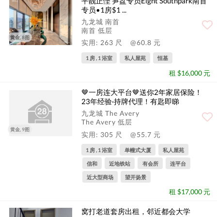
平靓正悭 笋盘专员Eight Southpark南首
专员•1房$1 ...
九龙城 南首
南首 低层
黄金, 8图
实用: 263 尺
@60.8 元
1 房 , 1 浴室
私人屋苑
恒基
租 $16,000 元
🤎一房连大平台🤎送你2年家居保险！
23年经验·持牌代理！有匙即睇
九龙城 The Avery
The Avery 低层
黄金, 9图
实用: 305 尺
@55.7 元
1 房 , 1 浴室
单幢式大厦
私人屋苑
信和
近地铁站
有会所
连平台
近大型商场
望开扬景
租 $17,000 元
窝打老道套房出租，邻近都会大学