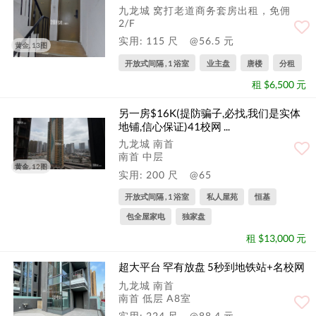
九龙城 窝打老道商务套房出租，免佣
2/F
实用: 115 尺
@56.5 元
黄金, 13图
开放式间隔 , 1 浴室
业主盘
唐楼
分租
租 $6,500 元
另一房$16K(提防骗子,必找,我们是实体
地铺,信心保证)41校网 ...
九龙城 南首
南首 中层
黄金, 12图
实用: 200 尺
@65
开放式间隔 , 1 浴室
私人屋苑
恒基
包全屋家电
独家盘
租 $13,000 元
超大平台 罕有放盘 5秒到地铁站+名校网
九龙城 南首
南首 低层 A8室
实用: 224 尺
@88.4 元