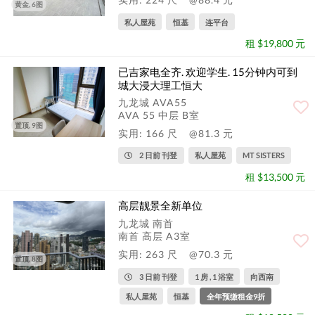
黄金, 6图
私人屋苑
恒基
连平台
租 $19,800 元
已吉家电全齐. 欢迎学生. 15分钟内可到
城大浸大理工恒大
九龙城 AVA55
AVA 55 中层 B室
置顶, 9图
实用: 166 尺
@81.3 元
2 日前 刊登
私人屋苑
MT SISTERS
租 $13,500 元
高层靓景全新单位
九龙城 南首
南首 高层 A3室
实用: 263 尺
@70.3 元
置顶, 8图
3 日前 刊登
1 房 , 1 浴室
向西南
私人屋苑
恒基
全年预缴租金9折