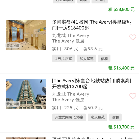
租 $38,800 元
多间实盘/41 校网[The Avery]楼皇级热
门|一房$16400起
九龙城 The Avery
The Avery 低层
黄金, 4图
实用: 306 尺
@53.6 元
1 房 , 1 浴室
私人屋苑
信和
租 $16,400 元
[The Avery]宋皇台 地铁站热门|质素高|
开放式$13700起
九龙城 The Avery
The Avery 低层
黄金, 4图
实用: 225 尺
@60.9 元
开放式间隔 , 1 浴室
私人屋苑
信和
租 $13,700 元