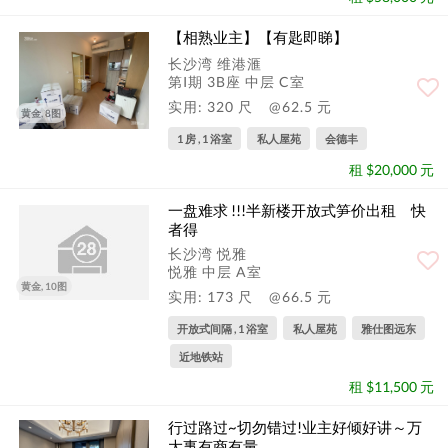
【相熟业主】【有匙即睇】
长沙湾 维港滙
第I期 3B座 中层 C室
实用: 320 尺
@62.5 元
黄金, 8图
1 房 , 1 浴室
私人屋苑
会德丰
租 $20,000 元
一盘难求 !!!半新楼开放式笋价出租 快
者得
长沙湾 悦雅
悦雅 中层 A室
黄金, 10图
实用: 173 尺
@66.5 元
开放式间隔 , 1 浴室
私人屋苑
雅仕图远东
近地铁站
租 $11,500 元
行过路过~切勿错过!业主好倾好讲～万
大事有商有量