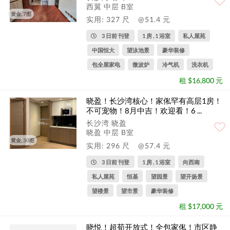
西翼 中层 B室
黄金, 7图
实用: 327 尺
@51.4 元
3 日前 刊登
1 房 , 1 浴室
私人屋苑
中国恒大
望泳池景
豪华装修
包全屋家电
微波炉
冷气机
洗衣机
租 $16,800 元
晓盈！长沙湾核心！家俬罕有高层1房！
不可宠物！8月中吉！欢迎看！6 ...
长沙湾 晓盈
晓盈 中层 B室
黄金, 30图
实用: 296 尺
@57.4 元
3 日前 刊登
1 房 , 1 浴室
向西南
私人屋苑
恒基
望园景
望开扬景
望楼景
望市景
豪华装修
租 $17,000 元
晓悦！超荀开放式！全包家俬！市区静