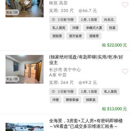
映筑 高层
实用: 330 尺
@66.7 元
黄金, 5图
2 日前 刊登
2 房 , 1 浴室
向东北
私人屋苑
洋楼
单幢式大厦
恒基
望园景
望开扬景
望楼景
租 $22,000 元
(独家绝对现盘/有匙即睇)实用/乾净/好
业主
长沙湾 美宁中心
A座 中层
黄金, 7图
实用: 264 尺
@49.2 元
2 日前 刊登
2 房 , 1 浴室
私人屋苑
洋楼
雅致装修
独家盘
租 $13,000 元
全海景，3房套+工人房+有密码即睇楼
～VR看盘*已成交多宗维港汇租务～