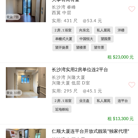
长沙湾 睿峰
西翼 中层
黄金, 7图
实用: 431 尺
@53.4 元
2 房 , 1 浴室
向东北
私人屋苑
洋楼
单幢式大厦
中国恒大
望园景
望开扬景
望楼景
望市景
租 $23,000 元
长沙湾实用2房单位连2平台
长沙湾 兴隆大厦
兴隆大厦 低层 D室
实用: 295 尺
@45.1 元
黄金, 10图
2 房 , 1 浴室
业主盘
私人屋苑
连平台
近地铁站
租 $13,300 元
仁顺大厦连平台开放式靓装*独家代理*