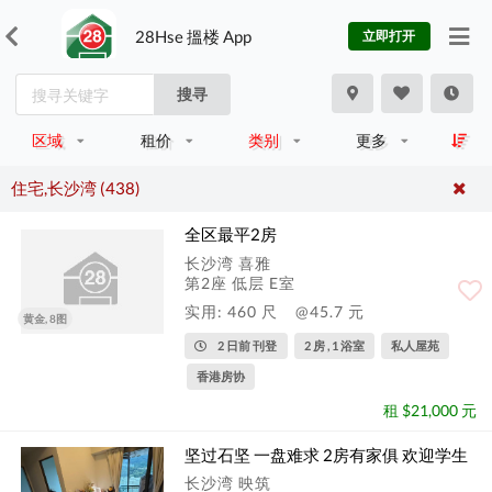
28Hse 搵楼 App
立即打开
搜寻
区域
租价
类别
更多
住宅,长沙湾 (438)
全区最平2房
长沙湾 喜雅
第2座 低层 E室
实用: 460 尺
@45.7 元
黄金, 8图
2 日前 刊登
2 房 , 1 浴室
私人屋苑
香港房协
租 $21,000 元
坚过石坚 一盘难求 2房有家俱 欢迎学生
长沙湾 映筑