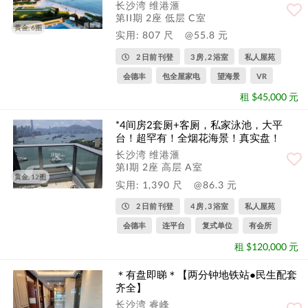
长沙湾 维港滙
第II期 2座 低层 C室
黄金, 6图
实用: 807 尺
@55.8 元
2 日前 刊登
3 房 , 2 浴室
私人屋苑
会德丰
包全屋家电
望海景
VR
租 $45,000 元
*4间房2套厕+客厕，私家泳池，大平
台！超罕有！全烟花海景！真实盘！
长沙湾 维港滙
第I期 2座 高层 A室
黄金, 12图
实用: 1,390 尺
@86.3 元
2 日前 刊登
4 房 , 3 浴室
私人屋苑
会德丰
连平台
复式单位
有会所
租 $120,000 元
＊有盘即睇＊【两分钟地铁站●民生配套
齐全】
长沙湾 睿峰