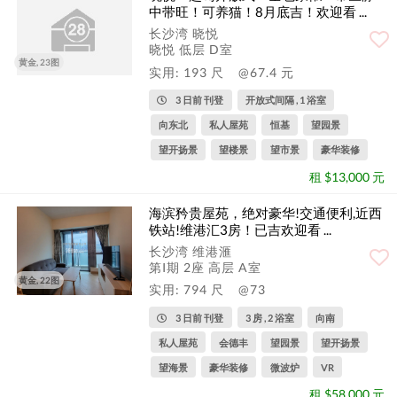
中带旺！可养猫！8月底吉！欢迎看 ...
长沙湾 晓悦
晓悦 低层 D室
黄金, 23图
实用: 193 尺
@67.4 元
3 日前 刊登
开放式间隔 , 1 浴室
向东北
私人屋苑
恒基
望园景
望开扬景
望楼景
望市景
豪华装修
租 $13,000 元
海滨矜贵屋苑，绝对豪华!交通便利,近西
铁站!维港汇3房！已吉欢迎看 ...
长沙湾 维港滙
第I期 2座 高层 A室
黄金, 22图
实用: 794 尺
@73
3 日前 刊登
3 房 , 2 浴室
向南
私人屋苑
会德丰
望园景
望开扬景
望海景
豪华装修
微波炉
VR
租 $58,000 元