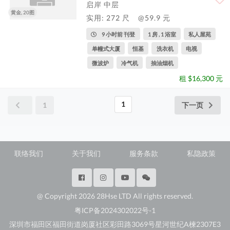
启岸 中层
黄金, 20图
实用: 272 尺
@59.9 元
9 小时前 刊登
1 房 , 1 浴室
私人屋苑
单幢式大厦
恒基
洗衣机
电视
微波炉
冷气机
抽油烟机
租 $16,300 元
1
1
下一页
联络我们
关于我们
服务条款
私隐政策
@ Copyright 2026 28Hse LTD All rights reserved.
粤ICP备2024302022号-1
深圳市福田区福田街道岗厦社区彩田路3069号星河世纪A楝2307E3