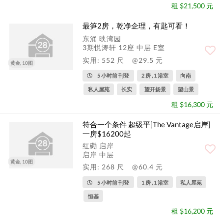
租 $21,500 元
最笋2房，乾净企理，有匙可看！
东涌 映湾园
3期悦涛轩 12座 中层 E室
实用: 552 尺
@29.5 元
黄金, 10图
5 小时前 刊登
2 房 , 1 浴室
向南
私人屋苑
长实
望开扬景
望山景
租 $16,300 元
符合一个条件 超级平[The Vantage启岸]
一房$16200起
红磡 启岸
启岸 中层
黄金, 10图
实用: 268 尺
@60.4 元
5 小时前 刊登
1 房 , 1 浴室
私人屋苑
恒基
租 $16,200 元