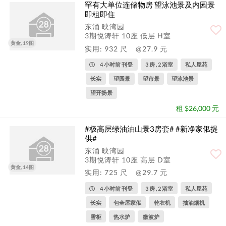
罕有大单位连储物房 望泳池景及内园景
即租即住
东涌 映湾园
3期悦涛轩 10座 低层 H室
黄金, 19图
实用: 932 尺
@27.9 元
4 小时前 刊登
3 房 , 2 浴室
私人屋苑
长实
望园景
望市景
望泳池景
望开扬景
租 $26,000 元
#极高层绿油油山景3房套# #新净家俬提
供#
东涌 映湾园
3期悦涛轩 10座 高层 D室
黄金, 14图
实用: 725 尺
@29.7 元
4 小时前 刊登
3 房 , 2 浴室
私人屋苑
长实
包全屋家俬
乾衣机
抽油烟机
雪柜
热水炉
微波炉