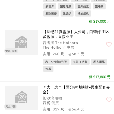
新世界
望泳池景
望开扬景
望海景
雅致装修
微波炉
抽油烟机
租 $19,000 元
【世纪21真盘源】大公司，口碑好 主区
多盘源，直接业主
西湾河 The Holborn
The Holborn 中层
黄金, 12图
实用: 260 尺
@68.5 元
7 小时前 刊登
1 房 , 1 浴室
私人屋苑
恒基
租 $17,800 元
＊大一房＊【两分钟地铁站●民生配套齐
全】
长沙湾 睿峰
西翼 低层
黄金, 7图
实用: 319 尺
@56.4 元