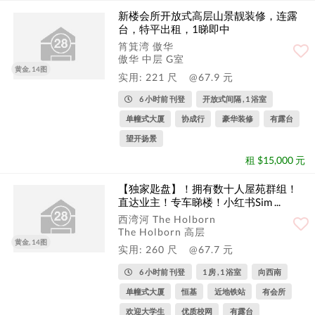
新楼会所开放式高层山景靓装修，连露
台，特平出租，1睇即中
筲箕湾 傲华
傲华 中层 G室
黄金, 14图
实用: 221 尺
@67.9 元
6 小时前 刊登
开放式间隔 , 1 浴室
单幢式大厦
协成行
豪华装修
有露台
望开扬景
租 $15,000 元
【独家匙盘】！拥有数十人屋苑群组！
直达业主！专车睇楼！小红书Sim ...
西湾河 The Holborn
The Holborn 高层
黄金, 14图
实用: 260 尺
@67.7 元
6 小时前 刊登
1 房 , 1 浴室
向西南
单幢式大厦
恒基
近地铁站
有会所
欢迎大学生
优质校网
有露台