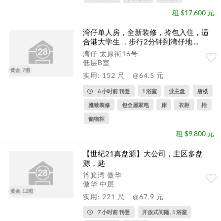
租 $17,600 元
湾仔单人房，全新装修，拎包入住，适
合港大学生 ，步行2分钟到湾仔地 ...
湾仔 太原街16号
低层B室
黄金, 7图
实用: 152 尺
@64.5 元
6 小时前 刊登
1 浴室
业主盘
唐楼
雅致装修
包全屋家电
床
衣柜
枱
储物柜
租 $9,800 元
【世纪21真盘源】大公司，主区多盘
源，匙
筲箕湾 傲华
傲华 中层
黄金, 12图
实用: 221 尺
@67.9 元
7 小时前 刊登
开放式间隔 , 1 浴室