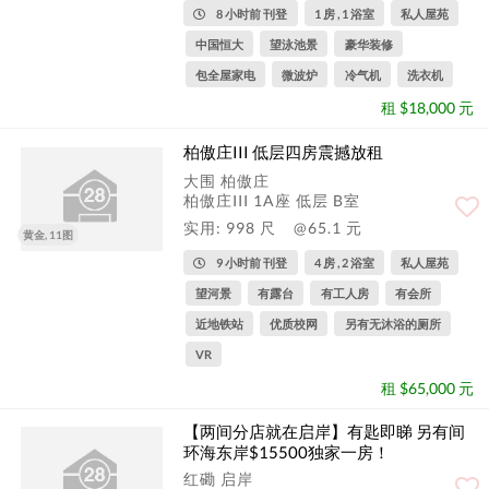
8 小时前 刊登
1 房 , 1 浴室
私人屋苑
中国恒大
望泳池景
豪华装修
包全屋家电
微波炉
冷气机
洗衣机
租 $18,000 元
柏傲庄III 低层四房震撼放租
大围 柏傲庄
柏傲庄III 1A座 低层 B室
实用: 998 尺
@65.1 元
黄金, 11图
9 小时前 刊登
4 房 , 2 浴室
私人屋苑
望河景
有露台
有工人房
有会所
近地铁站
优质校网
另有无沐浴的厕所
VR
租 $65,000 元
【两间分店就在启岸】有匙即睇 另有间
环海东岸$15500独家一房！
红磡 启岸