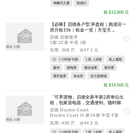
单幢式大厦
协成行
租 $15,000 元
【必睇】启德各户型 笋盘租｜跑道区一
房月租15k｜租金一览｜天玺天 ...
启德 启德海湾
1期 2C座 中层 J室
黄金, 19图
实用: 308 尺
@47.1 元
7 小时前 刊登
1 房 , 1 浴室
私人屋苑
嘉华
望海景
望泳池景
望市景
望开扬景
有会所
近大型商场
租 $14,500 元
「可养宠物」启德全新半新2房单位出
租，包家居电器，交通便利。随时睇
楼。
启德 Double Coast
Double Coast III 第1A座 中层 F室
黄金, 16图
实用: 430 尺
@44.2 元
7 小时前 刊登
2 房 , 1 浴室
私人屋苑