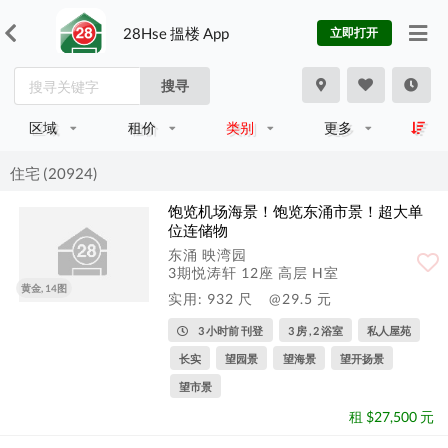
28Hse 搵楼 App
立即打开
搜寻
区域
租价
类别
更多
住宅 (20924)
饱览机场海景！饱览东涌市景！超大单
位连储物
东涌 映湾园
3期悦涛轩 12座 高层 H室
黄金, 14图
实用: 932 尺
@29.5 元
3 小时前 刊登
3 房 , 2 浴室
私人屋苑
长实
望园景
望海景
望开扬景
望市景
租 $27,500 元