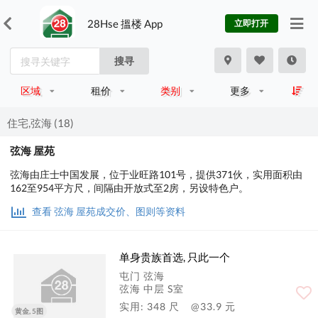
28Hse 搵楼 App
立即打开
搜寻
区域
租价
类别
更多
住宅,弦海 (18)
弦海 屋苑
弦海由庄士中国发展，位于业旺路101号，提供371伙，实用面积由
162至954平方尺，间隔由开放式至2房，另设特色户。
查看 弦海 屋苑成交价、图则等资料
单身贵族首选, 只此一个
屯门 弦海
弦海 中层 S室
实用: 348 尺
@33.9 元
黄金, 5图