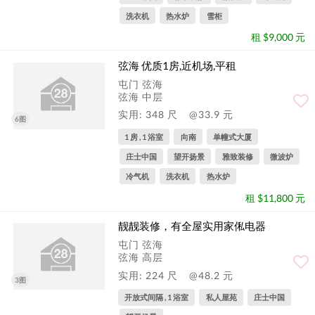
洗衣机
热水炉
雪柜
租 $9,000 元
弦海 优质1房,近机场,平租
屯门 弦海
弦海 中层
实用: 348 尺
@33.9 元
6图
1 房 , 1 浴室
向南
单幢式大厦
庄士中国
望开扬景
雅致装修
微波炉
冷气机
洗衣机
热水炉
租 $11,800 元
靓靓装修，有全屋实用家俬电器
屯门 弦海
弦海 高层
实用: 224 尺
@48.2 元
3图
开放式间隔 , 1 浴室
私人屋苑
庄士中国