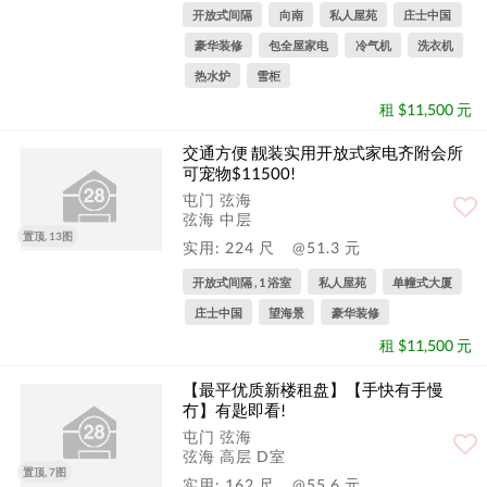
开放式间隔
向南
私人屋苑
庄士中国
豪华装修
包全屋家电
冷气机
洗衣机
热水炉
雪柜
租 $11,500 元
交通方便 靓装实用开放式家电齐附会所
可宠物$11500!
屯门 弦海
弦海 中层
置顶, 13图
实用: 224 尺
@51.3 元
开放式间隔 , 1 浴室
私人屋苑
单幢式大厦
庄士中国
望海景
豪华装修
租 $11,500 元
【最平优质新楼租盘】【手快有手慢
冇】有匙即看!
屯门 弦海
弦海 高层 D室
置顶, 7图
实用: 162 尺
@55.6 元