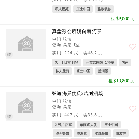
私人屋苑
庄士中国
雅致装修
租 $9,000 元
真盘源 会所靓 向南 河景
屯门 弦海
弦海 高层 J室
实用: 224 尺
@48.2 元
5图
1 日前 刊登
开放式间隔 , 1 浴室
向南
私人屋苑
庄士中国
望河景
租 $10,800 元
弦海 海景优质2房,近机场
屯门 弦海
弦海 高层
实用: 447 尺
@35.8 元
3图
2 房 , 1 浴室
单幢式大厦
庄士中国
望开扬景
望海景
雅致装修
微波炉