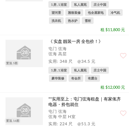
1 房 , 1 浴室
私人屋苑
庄士中国
望河景
雅致装修
包全屋家电
冷气机
洗衣机
热水炉
雪柜
租 $11,800 元
《 实盘 靓装一房 全包价！》
屯门 弦海
弦海 高层
实用: 348 尺
@34.5 元
置顶, 5图
1 房 , 1 浴室
私人屋苑
庄士中国
豪华装修
有会所
有露台
租 $12,000 元
**实用至上️：屯门弦海租盘｜有家俬️齐
电器️・拎包就住
屯门 弦海
弦海 中层 H室
置顶, 16图
实用: 224 尺
@51.3 元