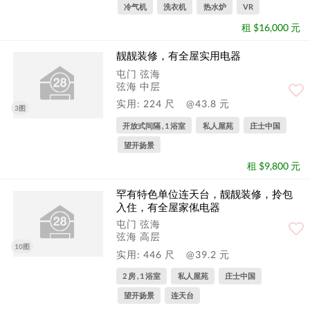
冷气机
洗衣机
热水炉
VR
租 $16,000 元
靓靓装修，有全屋实用电器
屯门 弦海
弦海 中层
实用: 224 尺
@43.8 元
3图
开放式间隔 , 1 浴室
私人屋苑
庄士中国
望开扬景
租 $9,800 元
罕有特色单位连天台，靓靓装修，拎包
入住，有全屋家俬电器
屯门 弦海
弦海 高层
10图
实用: 446 尺
@39.2 元
2 房 , 1 浴室
私人屋苑
庄士中国
望开扬景
连天台