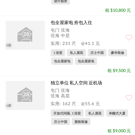
望开扬景
租 $10,800 元
包全屋家电 拎包入住
屯门 弦海
弦海 中层
实用: 231 尺
@41.1 元
8图
1 浴室
私人屋苑
庄士中国
豪华装修
包全屋家电
包全屋家俬
租 $9,500 元
独立单位 私人空间 近机场
屯门 弦海
弦海 高层
实用: 162 尺
@55.6 元
6图
开放式间隔 , 1 浴室
私人屋苑
单幢式大厦
庄士中国
雅致装修
租 $9,000 元