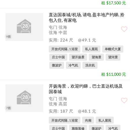
租 $17,500 元
直达国泰城/机场, 请电 盈丰地产约睇, 拎
包入住, 有家电
屯门 弦海
弦海 中层
9图
实用: 224 尺
@49.1 元
开放式间隔 , 1 浴室
私人屋苑
单幢式大厦
庄士中国
望开扬景
望海景
望河景
微波炉
冷气机
洗衣机
租 $11,000 元
开扬海景，欢迎约睇，巴士直达机场及
国泰城
屯门 弦海
弦海 高层
7图
实用: 187 尺
@48.1 元
开放式间隔 , 1 浴室
向南
私人屋苑
庄士中国
雅致装修
微波炉
冷气机