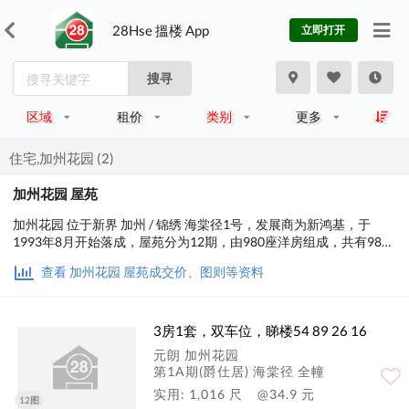
28Hse 搵楼 App
立即打开
搜寻
区域
租价
类别
更多
住宅,加州花园 (2)
加州花园 屋苑
加州花园 位于新界 加州 / 锦绣 海棠径1号，发展商为新鸿基，于
1993年8月开始落成，屋苑分为12期，由980座洋房组成，共有980
个单位。设有3房间隔，实用面积为967至1,713平方尺，屋苑内设有
查看 加州花园 屋苑成交价、图则等资料
会所、泳池、运动设施、娱乐设施、美容/保健，小学校网在74区，
中学校区在元朗。
3房1套，双车位，睇楼54 89 26 16
元朗 加州花园
第1A期(爵仕居) 海棠径 全幢
实用: 1,016 尺
@34.9 元
12图