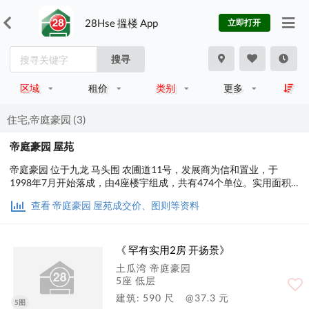
28Hse 搵楼 App
立即打开
搜寻
区域
租价
类别
更多
住宅,帝庭豪园 (3)
帝庭豪园 屋苑
帝庭豪园 位于九龙 马头围 农圃道11号，发展商为信和置业，于
1998年7月开始落成，由4座楼宇组成，共有474个单位。实用面积
为418至1,530平方尺，屋苑内设有会所、泳池、儿童设施、运动设
查看 帝庭豪园 屋苑成交价、图则等资料
施、餐饮设施、美容/保健；交通便利，步行至港铁时间约5分钟，小
学校网在34区，中学校区在九龙城。
《 罕有实用2房 开扬景》
土瓜湾 帝庭豪园
5座 低层
建筑: 590 尺
@37.3 元
5图