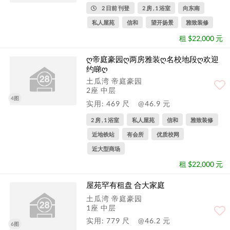
2 日前 刊登
2 房 , 1 浴室
向东南
私人屋苑
信和
望开扬景
雅致装修
租 $22,000 元
ღ帝庭豪园ღ两房雅装ღ名校地段ღ欢迎
约睇ღ
土瓜湾 帝庭豪园
2座 中层
4图
实用: 469 尺
@46.9 元
2 房 , 1 浴室
私人屋苑
信和
雅致装修
近地铁站
有会所
优质校网
近大型商场
租 $22,000 元
屋苑罕有租盘 合大家庭
土瓜湾 帝庭豪园
1座 中层
实用: 779 尺
@46.2 元
6图