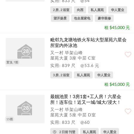
实用: 833 尺
@54
2 房 , 2 浴室
向西
私人屋苑
华人置业
望开扬景
包全屋家电
豪华装修
租 $45,000 元
毗邻九龙塘地铁火车站大型屋苑六星会
所室内外泳池
又一村 毕架山峰
屋苑大厦 3座 中层 C室
置顶, 7图
实用: 839 尺
@53.6 元
3 房 , 2 浴室
私人屋苑
华人置业
租 $45,000 元
最靓池景！3房1套+工人房！六星会
所！连车位！近又一城/城大/浸大！
又一村 毕架山峰
屋苑大厦 5座 中层 D室
15图
实用: 833 尺
@60
2 日前 刊登
私人屋苑
华人置业