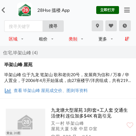
28Hse 搵楼 App
立即打开
搜寻
区域
租价
类别
更多
住宅,毕架山峰 (4)
毕架山峰 屋苑
毕架山峰 位于九龙 笔架山 歌和老街20号，发展商为信和 / 万泰 / 华
人置业，于2006年4月开始落成，由27座楼宇/洋房组成，共有219
个单位。设有3至4房间隔，实用面积为833至3,158平方尺，屋苑内
查看 毕架山峰 屋苑成交价、图则等资料
设有会所、泳池、运动设施、娱乐设施、餐饮设施、美容/保健、休
闲区；交通便利，步行至港铁时间约9分钟，小学校网在40区，中学
校区在深水埗。
九龙塘大型屋苑 3房l套+工人套 交通生
活便利 连位加多$4K 有匙引见
又一村 毕架山峰
屋苑大厦 5座 中层 D室
黄金, 20图