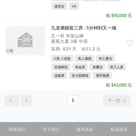
连车位
VR
租 $50,000 元
九龙塘靓装三房 - 5分钟到又一城
又一村 毕架山峰
屋苑大厦 3座 中层
实用: 839 尺
@51.3 元
13图
3 房 , 2 浴室
私人屋苑
华人置业
近地铁站
有会所
有露台
有工人房
连套房
近大型商场
望开扬景
租 $43,000 元
1
1
下一页
联络我们
关于我们
服务条款
私隐政策