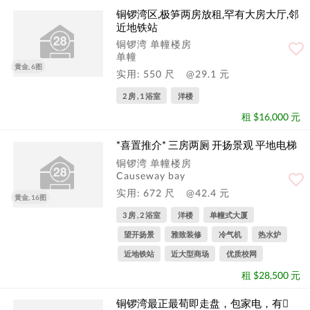
铜锣湾区,极笋两房放租,罕有大房大厅,邻
近地铁站
铜锣湾 单幢楼房
单幢
黄金, 6图
实用: 550 尺
@29.1 元
2 房 , 1 浴室
洋楼
租 $16,000 元
*喜置推介* 三房两厕 开扬景观 平地电梯
铜锣湾 单幢楼房
Causeway bay
实用: 672 尺
@42.4 元
黄金, 16图
3 房 , 2 浴室
洋楼
单幢式大厦
望开扬景
雅致装修
冷气机
热水炉
近地铁站
近大型商场
优质校网
租 $28,500 元
铜锣湾最正最荀即走盘，包家电，有