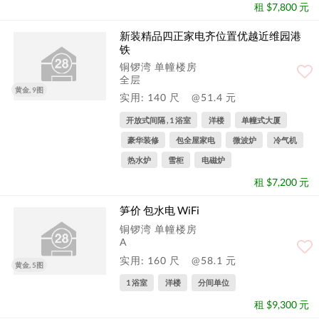
租 $7,800 元
新装精品四正家电齐位置优越近维园港
铁
铜锣湾 单幢楼房
全层
黄金, 9图
实用: 140 尺
@51.4 元
开放式间隔 , 1 浴室
洋楼
单幢式大厦
豪华装修
包全屋家电
微波炉
冷气机
热水炉
雪柜
电磁炉
租 $7,200 元
笋价 包水电 WiFi
铜锣湾 单幢楼房
A
实用: 160 尺
@58.1 元
黄金, 5图
1 浴室
洋楼
分间单位
租 $9,300 元