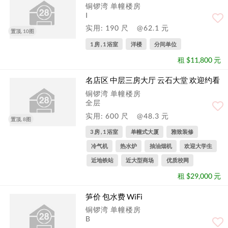
铜锣湾 单幢楼房
I
实用: 190 尺
@62.1 元
置顶, 10图
1 房 , 1 浴室
洋楼
分间单位
租 $11,800 元
名店区 中层三房大厅 云石大堂 欢迎约看
铜锣湾 单幢楼房
全层
实用: 600 尺
@48.3 元
置顶, 8图
3 房 , 1 浴室
单幢式大厦
雅致装修
冷气机
热水炉
抽油烟机
欢迎大学生
近地铁站
近大型商场
优质校网
租 $29,000 元
笋价 包水费 WiFi
铜锣湾 单幢楼房
B