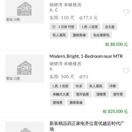
铜锣湾 单幢楼房
A, C
实用: 110 尺
@77.3 元
置顶, 18图
1 日前 刊登
1 房 , 1 浴室
业主盘
私人屋苑
雅致装修
包全屋家电
租 $8,500 元
Modern, Bright, 1-Bedroom near MTR
铜锣湾 单幢楼房
A
实用: 500 尺
@51
置顶, 12图
1 房 , 1 浴室
向东
私人屋苑
洋楼
单幢式大厦
望开扬景
望楼景
望市景
望海景
雅致装修
租 $25,500 元
新装精品四正家电齐位置优越近时代广
场