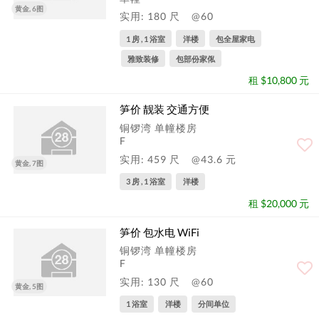
黄金, 6图
实用: 180 尺
@60
1 房 , 1 浴室
洋楼
包全屋家电
雅致装修
包部份家俬
租 $10,800 元
笋价 靓装 交通方便
铜锣湾 单幢楼房
F
实用: 459 尺
@43.6 元
黄金, 7图
3 房 , 1 浴室
洋楼
租 $20,000 元
笋价 包水电 WiFi
铜锣湾 单幢楼房
F
实用: 130 尺
@60
黄金, 5图
1 浴室
洋楼
分间单位