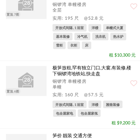
铜锣湾 单幢楼房
全层
置顶, 7图
实用: 195 尺
@52.8 元
开放式间隔 , 1 浴室
洋楼
单幢式大厦
基本装修
冷气机
洗衣机
热水炉
雪柜
衣柜
床
租 $10,300 元
极笋放租,罕有独立门口,大窗,有装修,楼
下铜锣湾地铁站,快走盘
铜锣湾 单幢楼房
单幢
置顶, 6图
实用: 160 尺
@57.5 元
开放式间隔 , 1 浴室
洋楼
雅致装修
包全屋家电
包全屋家俬
租 $9,200 元
笋价 靓装 交通方便