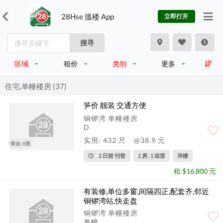
28Hse 搵楼 App
立即打开
搜寻
区域
租价
类别
更多
住宅,单幢楼房 (37)
笋价 靓装 交通方便
铜锣湾 单幢楼房
D
实用: 432 尺
@38.9 元
黄金, 8图
2 日前 刊登
2 房 , 1 浴室
洋楼
租 $16,800 元
有装修,单位多窗,间隔四正,配套齐,邻近
铜锣湾站,快走盘
铜锣湾 单幢楼房
单幢