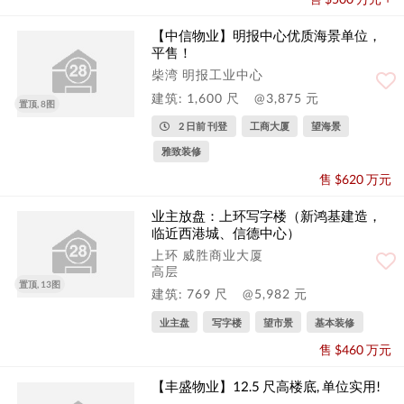
【中信物业】明报中心优质海景单位，
平售！
柴湾 明报工业中心
建筑: 1,600 尺
@3,875 元
置顶, 8图
2 日前 刊登
工商大厦
望海景
雅致装修
售 $620 万元
业主放盘：上环写字楼（新鸿基建造，
临近西港城、信德中心）
上环 威胜商业大厦
高层
置顶, 13图
建筑: 769 尺
@5,982 元
业主盘
写字楼
望市景
基本装修
售 $460 万元
【丰盛物业】12.5 尺高楼底, 单位实用!