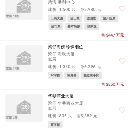
柴湾 港利中心
建筑: 1,500 尺
@2,980 元
置顶, 11图
工商大厦
望山景
望园景
望开扬景
望市景
基本装修
独家盘
售 $447 万元
湾仔海傍 珍珠细位
湾仔 海联大厦
低层
建筑: 1,350 尺
@6,296 元
置顶, 14图
写字楼
望海景
独立洗手间
售 $850 万元
华斐商业大厦
湾仔 华斐商业大厦
低层
建筑: 835 尺
@5,389 元
置顶, 1图
写字楼