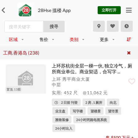
28Hse 搵楼 App
立即打开
搜寻
区域
售价
类别
更多
工商,香港岛 (238)
上环苏杭街全层一梯一伙, 独立冷气，厕
所商业单位。商业契适，合写字 ...
上环 秀平商业大厦
中层
置顶, 13图
实用: 452 尺
@11,062 元
2 日前 刊登
2 房 , 1 厕所
向北
业主盘
写字楼
望楼景
望市景
雅致装修
24小时闭路电视系统
24小时出入
售 $500 万元 +