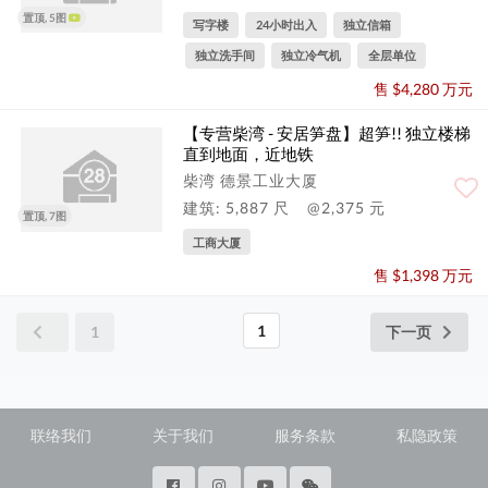
置顶, 5图
写字楼
24小时出入
独立信箱
独立洗手间
独立冷气机
全层单位
售 $4,280 万元
【专营柴湾 - 安居笋盘】超笋!! 独立楼梯
直到地面，近地铁
柴湾 德景工业大厦
建筑: 5,887 尺
@2,375 元
置顶, 7图
工商大厦
售 $1,398 万元
1
1
下一页
联络我们
关于我们
服务条款
私隐政策