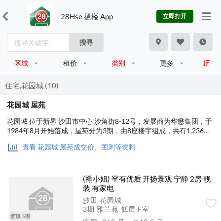
28Hse 搵楼 App
立即打开
搜寻
区域
租价
类别
更多
住宅,花园城 (10)
花园城 屋苑
花园城 位于新界 沙田市中心 沙角街8-12号，发展商为华懋集团，于
1984年8月开始落成，屋苑分为3期，由8座楼宇组成，共有1,236个
单位。设有2房间隔，实用面积为268至353平方尺，屋苑内设有泳
查看 花园城 屋苑成交价、图则等资料
池、儿童设施、餐饮设施；交通便利，步行至港铁时间约4分钟，小
学校网在91区，中学校区在沙田。
(禤小姐) 罕有优质 开扬景观 宁静 2房 靓
装 有家电
沙田 花园城
3期 雅兰苑 低层 F室
置顶, 5图