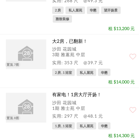
实用: 268 尺
@49.3 元
2 房
私人屋苑
华懋
望开扬景
雅致装修
租 $13,200 元
大2房，已翻新！
沙田 花园城
3期 雅蕙苑 中层
实用: 353 尺
@39.7 元
置顶, 7图
2 房 , 1 浴室
私人屋苑
华懋
租 $14,000 元
有家电！1房大厅开扬！
沙田 花园城
1期 雅士苑 中层
实用: 297 尺
@48.1 元
置顶, 8图
1 房 , 1 浴室
私人屋苑
华懋
租 $14,300 元