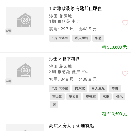
1 房雅致装修 有匙即租即住
沙田 花园城
1期 雅丽苑 中层
实用: 297 尺
@46.5 元
6图
1 房 , 1 浴室
私人屋苑
华懋
租 $13,800 元
沙田区超平租盘
沙田 花园城
3期 雅芝苑 低层 F室
实用: 348 尺
@38.8 元
6图
2 房 , 1 浴室
向东北
私人屋苑
华懋
望山景
望园景
电视柜
衣柜
梳化
床
租 $13,500 元
高层大房大厅 企理有匙