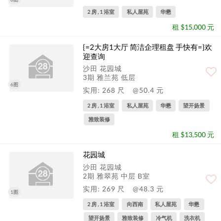
2 房 , 1 浴室
私人屋苑
华懋
租 $15,000 元
{=2大房1大厅 简洁企理租盘 手快有=}欢
迎查询
沙田 花园城
3期 雅兰苑 低层
6图
实用: 268 尺
@50.4 元
2 房 , 1 浴室
私人屋苑
华懋
望开扬景
雅致装修
租 $13,500 元
花园城
沙田 花园城
2期 雅翠苑 中层 B室
实用: 269 尺
@48.3 元
1图
2 房 , 1 浴室
向西南
私人屋苑
华懋
望开扬景
雅致装修
冷气机
洗衣机