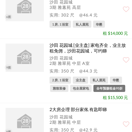
沙田 花园城
3期 雅蕙苑 高层
实用: 302 尺
@46.4 元
6图
1 房 , 1 浴室
私人屋苑
华懋
租 $14,000 元
沙田 花园城 [业主盘] 家电齐全，业主放
租免佣，沙田花园城，可约睇
沙田 花园城
2期 雅翠苑 中层 A室
9图
实用: 350 尺
@44.3 元
2 房 , 1 浴室
业主盘
私人屋苑
华懋
雅致装修
包全屋家电
全年预缴租金95折
租 $15,500 元
2大房企理 部分家俬 有匙即睇
沙田 花园城
2期 雅翠苑 中层
实用: 350 尺
@42.9 元
8图