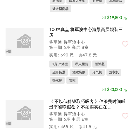
新鸿基
欢迎大学生
有会所
近地铁站
近大型商场
租 $19,800 元
100%真盘 将军澳中心海景高层靓装三
房
将军澳 将军澳中心
第一期 6座 高层 B室
9图
实用: 690 尺
@47.8 元
3 房 , 2 浴室
私人屋苑
新鸿基
望开扬景
雅致装修
冷气机
洗衣机
热水炉
雪柜
租 $33,000 元
《 不以低价钱取巧吸客 》仲浪费时间睇
最平嗰啲假盘？ 不如实实在在 ...
将军澳 将军澳中心
第一期 6座 中层 E室
8图
实用: 465 尺
@41.5 元