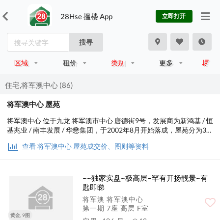
28Hse 搵楼 App
立即打开
搜寻
区域
租价
类别
更多
住宅,将军澳中心 (86)
将军澳中心 屋苑
将军澳中心 位于九龙 将军澳市中心 唐德街9号，发展商为新鸿基 / 恒
基兆业 / 南丰发展 / 华懋集团，于2002年8月开始落成，屋苑分为3
期，由12座楼宇组成，共有4,542个单位。设有2至4房间隔，实用面
查看 将军澳中心 屋苑成交价、图则等资料
积为384至1,516平方尺，屋苑内设有会所、泳池、儿童设施、运动
设施、娱乐设施、餐饮设施、美容/保健、休闲区、基座商场；交通
便利，步行至港铁时间约2分钟，小学校网在95区，中学校区在西
贡。
~~独家实盘~极高层~罕有开扬靓景~有
匙即睇
将军澳 将军澳中心
第一期 7座 高层 F室
黄金, 9图