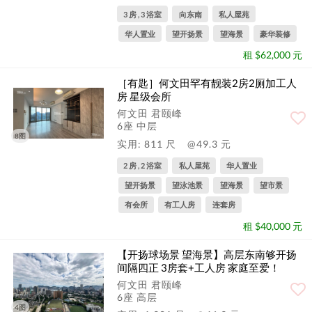
3 房 , 3 浴室
向东南
私人屋苑
华人置业
望开扬景
望海景
豪华装修
租 $62,000 元
［有匙］何文田罕有靓装2房2厕加工人
房 星级会所
何文田 君颐峰
6座 中层
8图
实用: 811 尺
@49.3 元
2 房 , 2 浴室
私人屋苑
华人置业
望开扬景
望泳池景
望海景
望市景
有会所
有工人房
连套房
租 $40,000 元
【开扬球场景 望海景】高层东南够开扬
间隔四正 3房套+工人房 家庭至爱！
何文田 君颐峰
6座 高层
4图