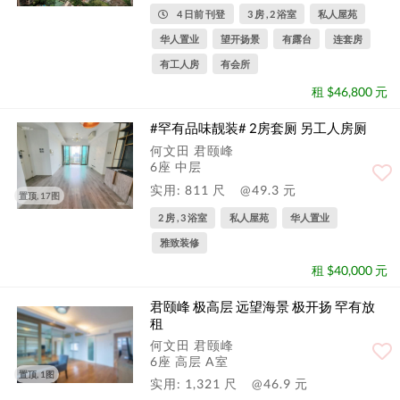
4 日前 刊登
3 房 , 2 浴室
私人屋苑
华人置业
望开扬景
有露台
连套房
有工人房
有会所
租 $46,800 元
#罕有品味靓装# 2房套厕 另工人房厕
何文田 君颐峰
6座 中层
实用: 811 尺
@49.3 元
置顶, 17图
2 房 , 3 浴室
私人屋苑
华人置业
雅致装修
租 $40,000 元
君颐峰 极高层 远望海景 极开扬 罕有放
租
何文田 君颐峰
6座 高层 A室
置顶, 1图
实用: 1,321 尺
@46.9 元