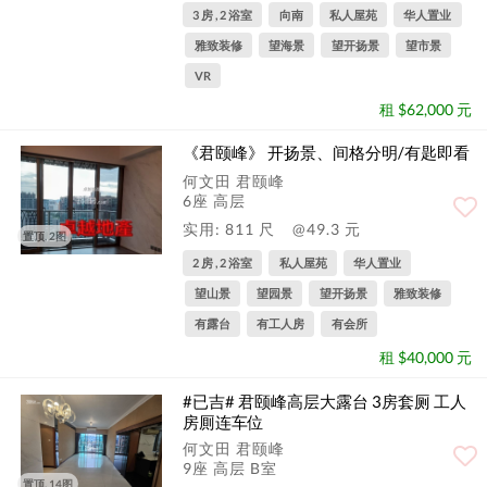
3 房 , 2 浴室
向南
私人屋苑
华人置业
雅致装修
望海景
望开扬景
望市景
VR
租 $62,000 元
《君颐峰》 开扬景、间格分明/有匙即看
何文田 君颐峰
6座 高层
实用: 811 尺
@49.3 元
置顶, 2图
2 房 , 2 浴室
私人屋苑
华人置业
望山景
望园景
望开扬景
雅致装修
有露台
有工人房
有会所
租 $40,000 元
#已吉# 君颐峰高层大露台 3房套厕 工人
房厠连车位
何文田 君颐峰
9座 高层 B室
置顶, 14图