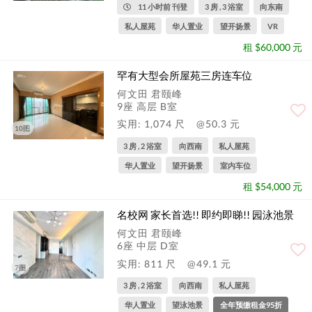
11 小时前 刊登
3 房 , 3 浴室
向东南
私人屋苑
华人置业
望开扬景
VR
租 $60,000 元
罕有大型会所屋苑三房连车位
何文田 君颐峰
9座 高层 B室
实用: 1,074 尺
@50.3 元
10图
3 房 , 2 浴室
向西南
私人屋苑
华人置业
望开扬景
室内车位
租 $54,000 元
名校网 家长首选!! 即约即睇!! 园泳池景
何文田 君颐峰
6座 中层 D室
实用: 811 尺
@49.1 元
7图
3 房 , 2 浴室
向西南
私人屋苑
华人置业
望泳池景
全年预缴租金95折