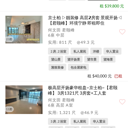
租 $39,800 元
京士柏 ▷靓装修 高层𝟮房套 景观开扬◁
【君颐峰】环境宁静 即租即住
何文田 君颐峰
6座 中层
23图
实用: 811 尺
@49.3 元
2 房 , 2 浴室
私人屋苑
洋楼
华人置业
望山景
望开扬景
望市景
望海景
雅致装修
包全屋家电
租 $40,000 元
已租
极高层开扬豪华租盘~京士柏~【君颐
峰】 3房1321尺 3房套+工人套
何文田 君颐峰
6座 高层 A室
11图
实用: 1,321 尺
@46.9 元
3 房 , 2 浴室
私人屋苑
华人置业