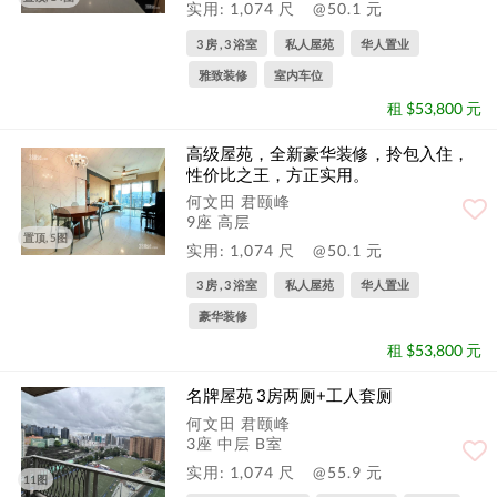
实用: 1,074 尺
@50.1 元
3 房 , 3 浴室
私人屋苑
华人置业
雅致装修
室内车位
租 $53,800 元
高级屋苑，全新豪华装修，拎包入住，
性价比之王，方正实用。
何文田 君颐峰
9座 高层
置顶, 5图
实用: 1,074 尺
@50.1 元
3 房 , 3 浴室
私人屋苑
华人置业
豪华装修
租 $53,800 元
名牌屋苑 3房两厕+工人套厕
何文田 君颐峰
3座 中层 B室
实用: 1,074 尺
@55.9 元
11图