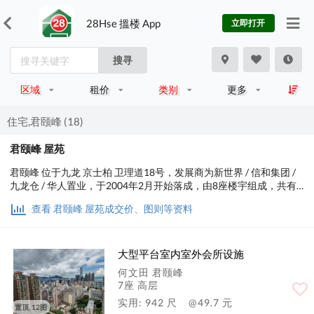
28Hse 搵楼 App
立即打开
搜寻
区域
租价
类别
更多
住宅,君颐峰 (18)
君颐峰 屋苑
君颐峰 位于九龙 京士柏 卫理道18号，发展商为新世界 / 信和集团 /
九龙仓 / 华人置业，于2004年2月开始落成，由8座楼宇组成，共有
700个单位。实用面积为502至3,079平方尺，屋苑内设有会所、泳
查看 君颐峰 屋苑成交价、图则等资料
池、儿童设施、运动设施、娱乐设施、餐饮设施、美容/保健、休闲
区；交通便利，步行至港铁时间约14分钟，小学校网在31区，中学
校区在油尖旺。
大型平台室内室外会所设施
何文田 君颐峰
7座 高层
实用: 942 尺
@49.7 元
置顶, 12图