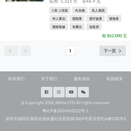
实用: 1,321 尺
@46.9 元
3 房 , 2 浴室
向东南
私人屋苑
华人置业
望园景
望开扬景
望海景
雅致装修
有露台
连套房
租 $62,000 元
1
1
下一页
联络我们
关于我们
服务条款
私隐政策
@ Copyright 2026 28Hse LTD All rights reserved.
粤ICP备2024302022号-1
深圳市福田区福田街道岗厦社区彩田路3069号星河世纪A楝2307E3