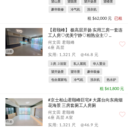
望山景
望园景
望开扬景
望楼景
豪华装修
冷气机
洗衣机
租 $62,000 元
已租
【君颐峰】 极高层开扬 实用三房一套连
工人房♡优美宁静♡相熟业主♡ ...
何文田 君颐峰
6座 高层
18图
实用: 1,321 尺
@46.8 元
3 房 , 3 浴室
私人屋苑
华人置业
望开扬景
望市景
豪华装修
包全屋家电
冷气机
洗衣机
热水炉
租 $61,800 元
#京士柏山君颐峰巨宅# 大露台向东南烟
花海景 三房套厕工人房厕
何文田 君颐峰
6座 高层 A室
15图
实用: 1,321 尺
@46.9 元