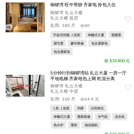
铜锣湾 旺中带静 齐家电 拎包入住
铜锣湾 礼云大楼
礼云大楼 低层
实用: 180 尺
@60
9图
开放式间隔 , 1 浴室
单幢式大厦
望楼景
望市景
豪华装修
包全屋家电
包全屋家俬
租 $10,800 元
5分钟行到铜锣湾站 礼云大厦 一房一厅
平地电梯 齐家电包上网 乾湿分离
铜锣湾 礼云大楼
礼云大楼 中层
3图
实用: 160 尺
@64.4 元
1 房 , 1 浴室
洋楼
分间单位
单幢式大厦
雅致装修
冷气机
洗衣机
热水炉
雪柜
抽油烟机