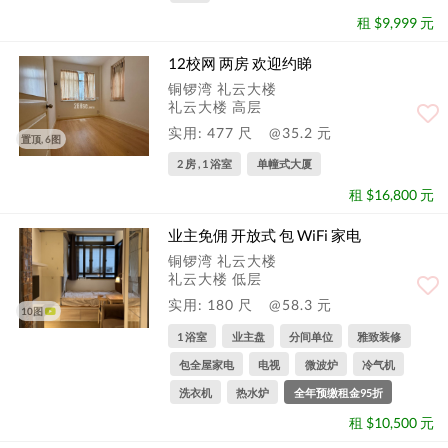
租 $9,999 元
12校网 两房 欢迎约睇
铜锣湾 礼云大楼
礼云大楼 高层
实用: 477 尺
@35.2 元
置顶, 6图
2 房 , 1 浴室
单幢式大厦
租 $16,800 元
业主免佣 开放式 包 WiFi 家电
铜锣湾 礼云大楼
礼云大楼 低层
实用: 180 尺
@58.3 元
10图
1 浴室
业主盘
分间单位
雅致装修
包全屋家电
电视
微波炉
冷气机
洗衣机
热水炉
全年预缴租金95折
租 $10,500 元