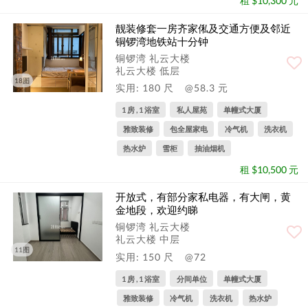
租 $10,300 元
靓装修套一房齐家俬及交通方便及邻近
铜锣湾地铁站十分钟
铜锣湾 礼云大楼
礼云大楼 低层
18图
实用: 180 尺
@58.3 元
1 房 , 1 浴室
私人屋苑
单幢式大厦
雅致装修
包全屋家电
冷气机
洗衣机
热水炉
雪柜
抽油烟机
租 $10,500 元
开放式，有部分家私电器，有大闸，黄
金地段，欢迎约睇
铜锣湾 礼云大楼
礼云大楼 中层
11图
实用: 150 尺
@72
1 房 , 1 浴室
分间单位
单幢式大厦
雅致装修
冷气机
洗衣机
热水炉