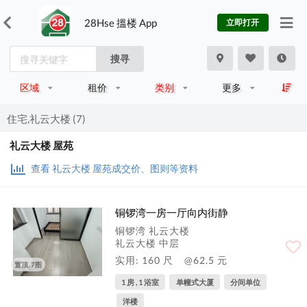
28Hse 搵楼 App
立即打开
搜寻
区域
租价
类别
更多
住宅,礼云大楼 (7)
礼云大楼 屋苑
查看 礼云大楼 屋苑成交价、图则等资料
铜锣湾一房一厅向内街静
铜锣湾 礼云大楼
礼云大楼 中层
实用: 160 尺
@62.5 元
置顶, 7图
1 房 , 1 浴室
单幢式大厦
分间单位
洋楼