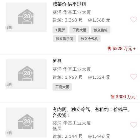
咸菜价 供平过租
葵涌 华基工业大厦
建筑: 3,368 尺
@1,568 元
5图
1 厕所
工商大厦
独立信箱
独立洗手间
独立冷气机
售 $528 万元 +
笋盘
葵涌 华基工业大厦
建筑: 1,969 尺
@1,524 元
3图
工商大厦
售 $300 万元
有内厕、独立冷气、有租约！价钱平、
合投资！
葵涌 华基工业大厦
低层
5图
建筑: 2,144 尺
@1,446 元