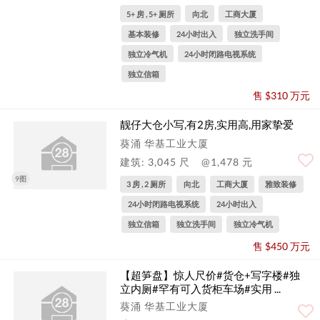
5+ 房 , 5+ 厕所
向北
工商大厦
基本装修
24小时出入
独立洗手间
独立冷气机
24小时闭路电视系统
独立信箱
售 $310 万元
靓仔大仓小写,有2房,实用高,用家挚爱
葵涌 华基工业大厦
建筑: 3,045 尺
@1,478 元
9图
3 房 , 2 厕所
向北
工商大厦
雅致装修
24小时闭路电视系统
24小时出入
独立信箱
独立洗手间
独立冷气机
售 $450 万元
【超笋盘】惊人尺价#货仓+写字楼#独
立内厕#罕有可入货柜车场#实用 ...
葵涌 华基工业大厦