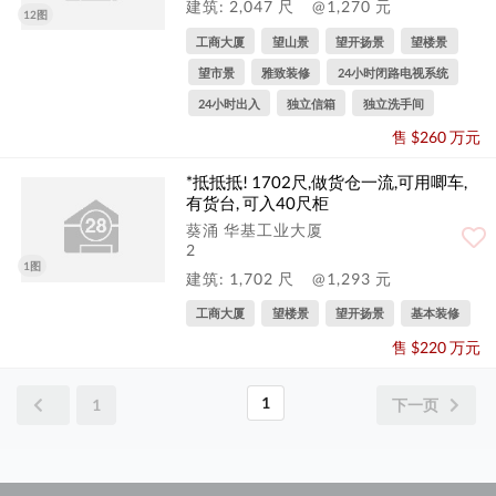
建筑: 2,047 尺
@1,270 元
12图
工商大厦
望山景
望开扬景
望楼景
望市景
雅致装修
24小时闭路电视系统
24小时出入
独立信箱
独立洗手间
售 $260 万元
*抵抵抵! 1702尺,做货仓一流,可用唧车,
有货台, 可入40尺柜
葵涌 华基工业大厦
2
1图
建筑: 1,702 尺
@1,293 元
工商大厦
望楼景
望开扬景
基本装修
售 $220 万元
1
1
下一页