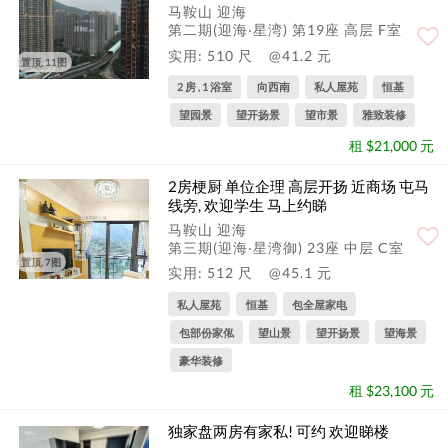
马鞍山 迎海
第二期(迎海‧星湾) 第19座 高层 F室
实用: 510 尺
@41.2 元
置顶, 11图
2 房 , 1 浴室
向西南
私人屋苑
恒基
望园景
望开扬景
望市景
雅致装修
租 $21,000 元
2房梗厨 单位企理 高层开扬 近商场 屯马
线旁, 欢迎学生 马上约睇
马鞍山 迎海
第三期(迎海‧星湾御) 23座 中层 C室
置顶, 7图
实用: 512 尺
@45.1 元
私人屋苑
恒基
包全屋家电
包部份家俬
望山景
望开扬景
望海景
豪华装修
租 $23,100 元
独家盘两房有家私! 可约 欢迎睇楼