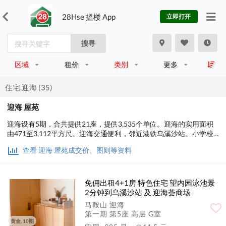
28Hse 搵楼 App
立即打开
搜寻
区域
租价
类别
更多
住宅,迎海 (35)
迎海 屋苑
迎海设有5期，合共提供21座，提供3,535个单位。迎海的实用面积
由471至3,112平方尺。迎海交通便利，邻近港铁乌溪沙站。小学校
网为89。中学校网为沙田区。
查看 迎海 屋苑成交价、图则等资料
免佣出租4+1房 特色住宅 望内园泳池景
2分钟到乌溪沙站 及 迎海荟商场
马鞍山 迎海
第一期 第5座 高层 G室
黄金, 10图