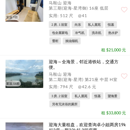
马鞍山 迎海
第三期(迎海‧星湾御) 16座 低层
实用: 512 尺
@41
置顶, 9图
2 房 , 1 浴室
向东
私人屋苑
恒基
包全屋家电
冷气机
洗衣机
热水炉
雪柜
抽油烟机
租 $21,000 元
迎海～全海景，邻近港铁站，交通方
便。
马鞍山 迎海
第二期(迎海‧星湾) 第21座 中层 H室
置顶, 16图
实用: 794 尺
@42.6 元
3 房 , 2 浴室
私人屋苑
恒基
望海景
另有无沐浴的厕所
租 $33,800 元
迎海大量租盘，欢迎查询卓小姐两房19k