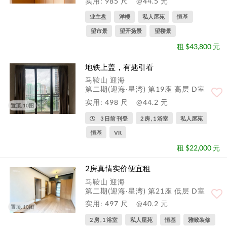
实用: 985 尺
@44.5 元
业主盘
洋楼
私人屋苑
恒基
望市景
望开扬景
望楼景
租 $43,800 元
地铁上盖，有匙引看
马鞍山 迎海
第二期(迎海‧星湾) 第19座 高层 D室
实用: 498 尺
@44.2 元
置顶, 10图
3 日前 刊登
2 房 , 1 浴室
私人屋苑
恒基
VR
租 $22,000 元
2房真情实价便宜租
马鞍山 迎海
第二期(迎海‧星湾) 第21座 低层 D室
实用: 497 尺
@40.2 元
置顶, 10图
2 房 , 1 浴室
私人屋苑
恒基
雅致装修