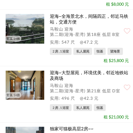
租 $8,000 元
迎海~全海景北水，间隔四正，邻近马铁
站，交通方便
马鞍山 迎海
第二期(迎海‧星湾) 第18座 低层 B室
置顶, 14图
实用: 547 尺
@47.2 元
2 房 , 1 浴室
私人屋苑
恒基
望海景
租 $25,800 元
迎海~大型屋苑，环境优美，邻近地铁站
及商场
马鞍山 迎海
第二期(迎海‧星湾) 第21座 低层 D室
置顶, 14图
实用: 496 尺
@42.3 元
2 房 , 1 浴室
私人屋苑
恒基
租 $21,000 元
独家可猫极高层2房~~