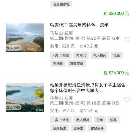
包全屋家电
租 $20,000 元
独家代理 高层星湾特色一房半
马鞍山 迎海
第二期(迎海‧星湾) 第20座 高层 G室
实用: 528 尺
@49.2 元
置顶, 18图
2 房 , 1 浴室
向东北
私人屋苑
恒基
望海景
雅致装修
租 $26,000 元
站顶开扬靓海星湾景, 3房女子学生宿舍~
每个床位8仟, 合中大城大 ...
马鞍山 迎海
第二期(迎海‧星湾) 第18座 高层 B室
置顶, 25图
实用: 547 尺
@14.6 元
3 房 , 1 浴室
私人屋苑
分租
恒基
望开扬景
望海景
雅致装修