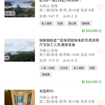
起3房一厠22k起.3间房两 ...
马鞍山 迎海
第二期(迎海‧星湾) 第18座 低层 B室
置顶, 5图
实用: 547 尺
@40.2 元
私人屋苑
恒基
望山景
望海景
租 $22,000 元
独家靓租盘**迎海望靓海海星湾,两房两
厅另加工人房,雅致装修
马鞍山 迎海
第三期(迎海‧星湾御) 16座 低层 H室
9图
实用: 579 尺
@45.8 元
2 房 , 1 浴室
向东北
私人屋苑
恒基
望海景
租 $26,500 元
有匙即约
马鞍山 迎海
第二期(迎海‧星湾) 第19座 高层 D室