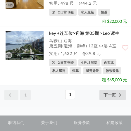
实用: 498 尺
@44.2 元
10图
2 日前 刊登
私人屋苑
恒基
租 $22,000 元
key +连车位>迎海 第05期 >Leo 谭生
马鞍山 迎海
第五期(迎海．御峰) 12座 中层 A室
实用: 1,632 尺
@39.8 元
7图
2 日前 刊登
4 房 , 3 浴室
向西北
私人屋苑
恒基
望开扬景
雅致装修
租 $65,000 元
1
1
下一页
联络我们
关于我们
服务条款
私隐政策