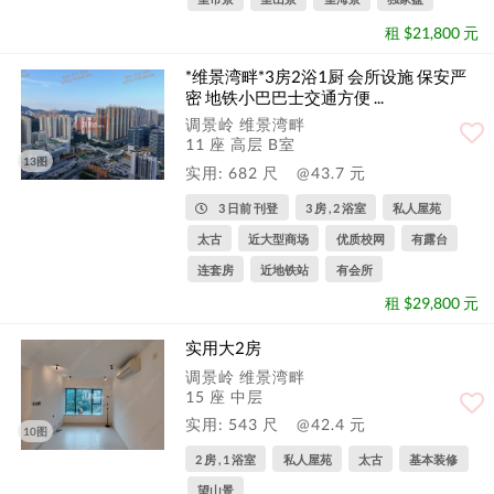
租 $21,800 元
*维景湾畔*3房2浴1厨 会所设施 保安严
密 地铁小巴巴士交通方便 ...
调景岭 维景湾畔
11 座 高层 B室
13图
实用: 682 尺
@43.7 元
3 日前 刊登
3 房 , 2 浴室
私人屋苑
太古
近大型商场
优质校网
有露台
连套房
近地铁站
有会所
租 $29,800 元
实用大2房
调景岭 维景湾畔
15 座 中层
实用: 543 尺
@42.4 元
10图
2 房 , 1 浴室
私人屋苑
太古
基本装修
望山景