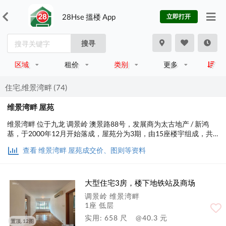
28Hse 搵楼 App
立即打开
搜寻
区域
租价
类别
更多
住宅,维景湾畔 (74)
维景湾畔 屋苑
维景湾畔 位于九龙 调景岭 澳景路88号，发展商为太古地产 / 新鸿
基，于2000年12月开始落成，屋苑分为3期，由15座楼宇组成，共
有5,726个单位。实用面积为398至1,026平方尺，屋苑内设有会所、
查看 维景湾畔 屋苑成交价、图则等资料
泳池、儿童设施、运动设施、娱乐设施、美容/保健；交通便利，步
行至港铁时间约2分钟，小学校网在95区，中学校区在西贡。
大型住宅3房，楼下地铁站及商场
调景岭 维景湾畔
1座 低层
实用: 658 尺
@40.3 元
置顶, 12图