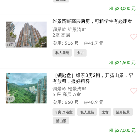
租 $23,000 元
维景湾畔高层两房，可租学生有匙即看
调景岭 维景湾畔
2座 高层
实用: 516 尺
@41.7 元
11图
私人屋苑
太古
租 $21,500 元
［锁匙盘］维景3房2厠，开扬山景，罕
有放租，搵好租客
调景岭 维景湾畔
5 座 高层 A室
11图
实用: 660 尺
@40.9 元
3 房 , 2 浴室
私人屋苑
太古
望开扬景
望山景
租 $27,000 元