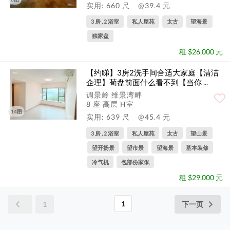
实用: 660 尺
@39.4 元
3 房 , 2 浴室
私人屋苑
太古
望海景
独家盘
租 $26,000 元
【约睇】3房2洗手间合适大家庭【清洁
企理】荀盘前面什么看不到【当你 ...
调景岭 维景湾畔
8 座 高层 H室
14图
实用: 639 尺
@45.4 元
3 房 , 2 浴室
私人屋苑
太古
望山景
望开扬景
望市景
望海景
基本装修
冷气机
包部份家俬
租 $29,000 元
1
1
下一页