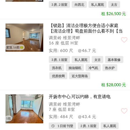
3 房 , 2 浴室
向西北
私人屋苑
太古
租 $26,500 元
【锁匙】清洁企理极方便合适小家庭
【清洁企理】荀盘前面什么看不到【当
...
调景岭 维景湾畔
16 座 低层 H室
置顶, 16图
实用: 600 尺
@46.7 元
3 房 , 1 浴室
私人屋苑
太古
基本装修
洗衣机
抽油烟机
冷气机
热水炉
优质校网
近大型商场
租 $28,000 元
开扬市中心,可以约睇，有意请电
调景岭 维景湾畔
7 座 低层 B室
实用: 484 尺
@43.4 元
5图
1 日前 刊登
2 房 , 1 浴室
私人屋苑