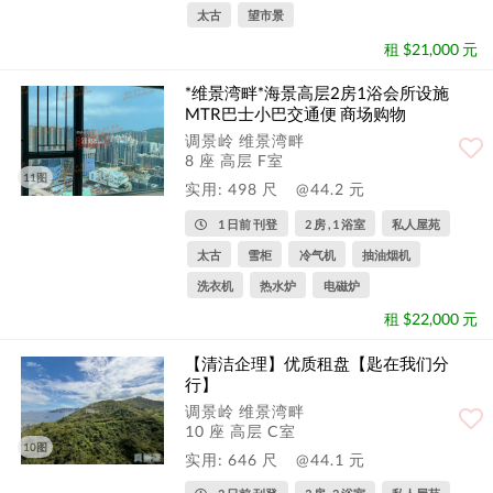
太古
望市景
租 $21,000 元
*维景湾畔*海景高层2房1浴会所设施
MTR巴士小巴交通便 商场购物
调景岭 维景湾畔
8 座 高层 F室
11图
实用: 498 尺
@44.2 元
1 日前 刊登
2 房 , 1 浴室
私人屋苑
太古
雪柜
冷气机
抽油烟机
洗衣机
热水炉
电磁炉
租 $22,000 元
【清洁企理】优质租盘【匙在我们分
行】
调景岭 维景湾畔
10 座 高层 C室
10图
实用: 646 尺
@44.1 元