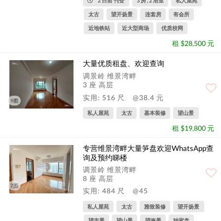
2 日前 刊登
3 房 , 2 浴室
私人屋苑
太古
望开扬景
连套房
有会所
近地铁站
近大型商场
优质校网
租 $28,500 元
大量优质租盘、欢迎查询
调景岭 维景湾畔
3 座 高层
实用: 516 尺
@38.4 元
9图
私人屋苑
太古
基本装修
望山景
租 $19,800 元
专营维景湾畔大量笋盘欢迎WhatsApp查
询及预约睇楼
调景岭 维景湾畔
8 座 高层
7图
实用: 484 尺
@45
私人屋苑
太古
雅致装修
望开扬景
望市景
望山景
望海景
独家盘