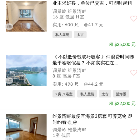
业主求好客，单位已交吉，可即时起租
调景岭 维景湾畔
16 座 低层 H室
实用: 600 尺
@41.7 元
8图
私人屋苑
太古
租 $25,000 元
《 不以低价钱取巧吸客 》仲浪费时间睇
最平嗰啲假盘？ 不如实实在在 ...
调景岭 维景湾畔
8 座 高层 F室
8图
实用: 498 尺
@44.2 元
2 房 , 1 浴室
私人屋苑
太古
望海景
租 $22,000 元
维景湾畔最便宜海景3房套 可养宠物 即
时约看 @_@
调景岭 维景湾畔
1座 低层
8图