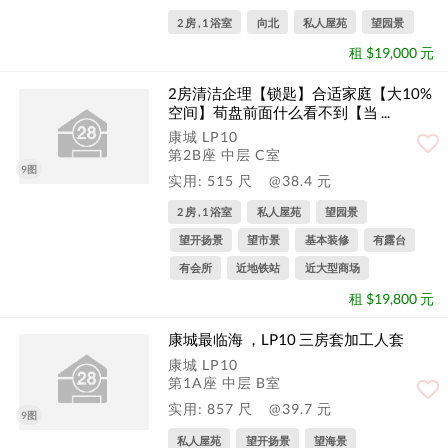
2 房 , 1 浴室
向北
私人屋苑
望园景
租 $19,000 元
2房清洁企理【锁匙】合适家庭【大10%
空间】荀盘前面什么看不到【当 ...
康城 LP10
第2B座 中层 C室
9图
实用: 515 尺
@38.4 元
2 房 , 1 浴室
私人屋苑
望园景
望开扬景
望市景
基本装修
有露台
有会所
近地铁站
近大型商场
租 $19,800 元
康城最临海 ，LP10 三房套加工人套
康城 LP10
第1A座 中层 B室
实用: 857 尺
@39.7 元
9图
私人屋苑
望开扬景
望海景