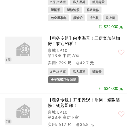
2 房 , 2 浴室
私人屋苑
望开扬景
望楼景
望泳池景
雅致装修
包全屋家电
微波炉
冷气机
洗衣机
租 $22,000 元
【租务专组】向南海景！三房套加储物
房！欢迎约看！
康城 LP10
第1B座 中层 A室
8图
实用: 796 尺
@42.7 元
3 房 , 2 浴室
私人屋苑
望海景
全年预缴租金95折
租 $34,000 元
【租务专组】开阳景观！明厕！精致装
修！钥匙即睇！
康城 LP10
第2B座 高层 F室
7图
实用: 517 尺
@36.8 元