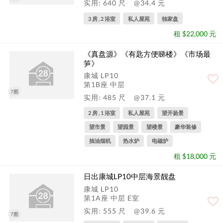
实用: 640 尺
@34.4 元
3 房 , 2 浴室
私人屋苑
独家盘
租 $22,000 元
《真盘源》《有匙方便睇楼》《市场最
笋》
康城 LP10
第1B座 中层
7图
实用: 485 尺
@37.1 元
2 房 , 1 浴室
私人屋苑
望开扬景
望市景
望园景
望楼景
豪华装修
抽油烟机
热水炉
电磁炉
租 $18,000 元
日出康城LP10中层海景靓盘
康城 LP10
第1A座 中层 E室
实用: 555 尺
@39.6 元
7图