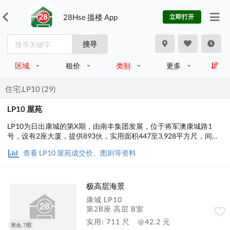
28Hse 搵楼 App
立即打开
搜寻
区域
租价
类别
更多
住宅,LP10 (29)
LP10 屋苑
LP10为日出康城的第X期，由南丰集团发展，位于将军澳康城路1
号，设有2座大厦，提供893伙，实用面积447至3,928平方尺，间隔
为2房、2房连套房、3房连套房及储物室、3房连套房及工人套房、4
查看 LP10 屋苑成交价、图则等资料
房连双套房及工人套房、4房连4套房及工人套房、5房连5套房及工
人套房。
极高层海景
康城 LP10
第2B座 高层 B室
实用: 711 尺
@42.2 元
黄金, 7图