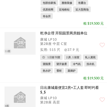
包部份家俬
雅致装修
有露台
优质校网
近地铁站
近大型商场
有会所
租 $19,500 元
乾净企理 开阳园景两房靓单位
康城 LP10
第2B座 中层 C室
实用: 515 尺
@37.9 元
11图
1 日前 刊登
2 房 , 1 浴室
私人屋苑
望园景
望开扬景
冷气机
洗衣机
热水炉
雪柜
蒸焗炉
租 $19,500 元
日出康城最便宜2房+工人套 即时约看
$_$
康城 LP10
第2B座 高层
8图