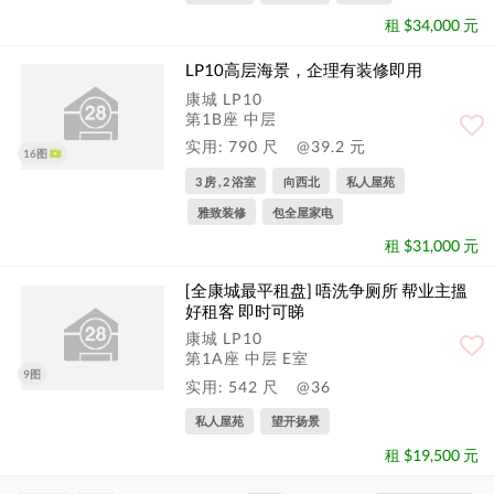
租 $34,000 元
LP10高层海景，企理有装修即用
康城 LP10
第1B座 中层
实用: 790 尺
@39.2 元
16图
3 房 , 2 浴室
向西北
私人屋苑
雅致装修
包全屋家电
租 $31,000 元
[全康城最平租盘] 唔洗争厕所 帮业主搵
好租客 即时可睇
康城 LP10
第1A座 中层 E室
9图
实用: 542 尺
@36
私人屋苑
望开扬景
租 $19,500 元