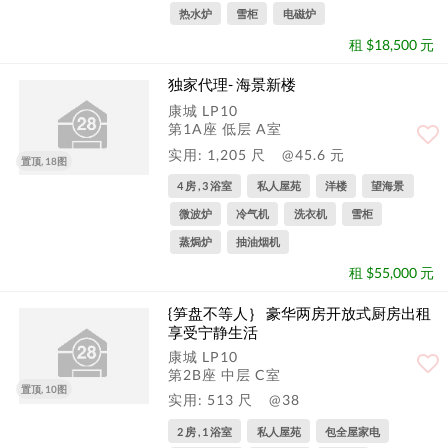
热水炉
雪柜
电磁炉
租 $18,500 元
独家代理- 海景新楼
康城 LP10
第1A座 低层 A室
实用: 1,205 尺
@45.6 元
置顶, 18图
4 房 , 3 浴室
私人屋苑
洋楼
望海景
微波炉
冷气机
洗衣机
雪柜
蒸焗炉
抽油烟机
租 $55,000 元
{笋盘不等人｝ 豪华两房开放式厨房出租
享受宁静生活
康城 LP10
第2B座 中层 C室
置顶, 10图
实用: 513 尺
@38
2 房 , 1 浴室
私人屋苑
包全屋家电