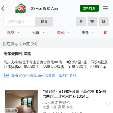
28Hse 搵楼 App
立即打开
搜寻
区域
租价
类别
更多
住宅,高尔夫御苑 (24)
高尔夫御苑 屋苑
高尔夫‧御苑位于青山公路古洞段88 号，8座(第1至9座，不设4座)及
25座洋房(A1至A3洋房、A5至A12洋房、B1至B3洋房、B5至B8洋
房、C1至C3洋房及C5至C8洋房，不设A4洋房、B4洋房及C4洋
查看 高尔夫御苑 屋苑成交价、图则等资料
房)，提供590个单位，分层276至1,803平方尺、洋房2,601至3,063
平方尺。
电6957～6198粉岭豪宅高尔夫御苑四
房两厅三卫实用面积1314 ...
上水 高尔夫御苑
大厦 1座 高层 A室
置顶, 21图