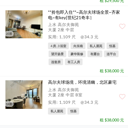
租 $29,500 元
**拎包即入住**~高尔夫球场全景~齐家
电~有key[世纪21奇丰］
上水 高尔夫御苑
大厦 2座 中层
20图
实用: 1,109 尺
@34.3 元
4 房 , 3 浴室
向东南
私人屋苑
恒基
望开扬景
豪华装修
有露台
连平台
连套房
有工人房
租 $38,000 元
高尔夫球场境，环境清幽，北区豪宅
上水 高尔夫御苑
大厦 2座 中层 B室
实用: 1,109 尺
@34.3 元
14图
私人屋苑
恒基
租 $38,000 元