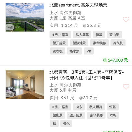
北豪apartment, 高尔夫球场景
上水 高尔夫御苑
大厦 1座 高层 A室
实用: 1,314 尺
@35.8 元
14图
4 房 , 4 浴室
私人屋苑
恒基
望山景
望开扬景
望泳池景
豪华装修
冷气机
洗衣机
热水炉
VR
租 $47,000 元
北都豪宅、3房1套+工人套~严密保安~
开阳~拎包即入住~[世纪21奇丰］
上水 高尔夫御苑
大厦 6座 中层
20图
实用: 961 尺
@30.7 元
3 房 , 3 浴室
向东
私人屋苑
恒基
望山景
望开扬景
豪华装修
衣柜
枱
梳化