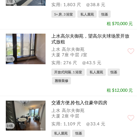
17图
实用: 1,803 尺
@38.8 元
5+ 房 , 3 浴室
私人屋苑
恒基
租 $70,000 元
上水高尔夫御苑，望高尔夫球场景开放
式放租
上水 高尔夫御苑
大厦 7座 中层 J室
10图
实用: 276 尺
@43.5 元
开放式间隔 , 1 浴室
私人屋苑
恒基
雅致装修
租 $12,000 元
交通方便,拎包入住豪华四房
上水 高尔夫御苑
大厦 2座 中层
实用: 1,109 尺
@33.4 元
14图
私人屋苑
恒基