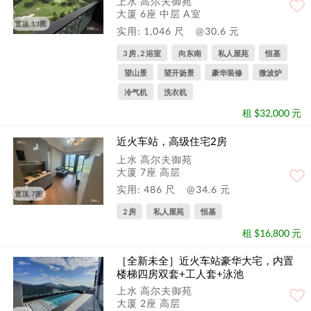
上水 高尔夫御苑
大厦 6座 中层 A室
置顶, 13图
实用: 1,046 尺
@30.6 元
3 房 , 2 浴室
向东南
私人屋苑
恒基
望山景
望开扬景
豪华装修
微波炉
冷气机
洗衣机
租 $32,000 元
近火车站，高级住宅2房
上水 高尔夫御苑
大厦 7座 高层
实用: 486 尺
@34.6 元
置顶, 7图
2 房
私人屋苑
恒基
租 $16,800 元
［全新未全］近火车站豪华大宅，内置
楼梯四房双套+工人套+泳池
上水 高尔夫御苑
大厦 2座 高层