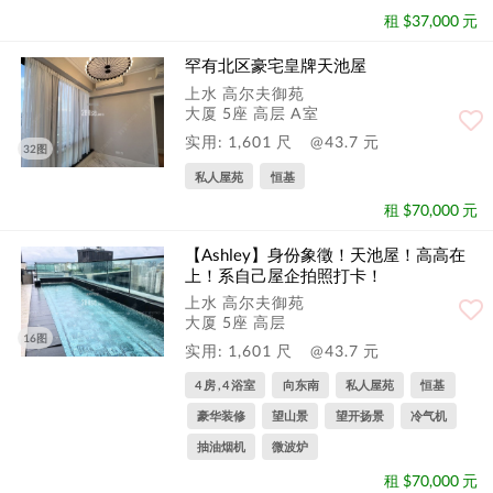
租 $37,000 元
罕有北区豪宅皇牌天池屋
上水 高尔夫御苑
大厦 5座 高层 A室
实用: 1,601 尺
@43.7 元
32图
私人屋苑
恒基
租 $70,000 元
【Ashley】身份象徵！天池屋！高高在
上！系自己屋企拍照打卡！
上水 高尔夫御苑
大厦 5座 高层
16图
实用: 1,601 尺
@43.7 元
4 房 , 4 浴室
向东南
私人屋苑
恒基
豪华装修
望山景
望开扬景
冷气机
抽油烟机
微波炉
租 $70,000 元