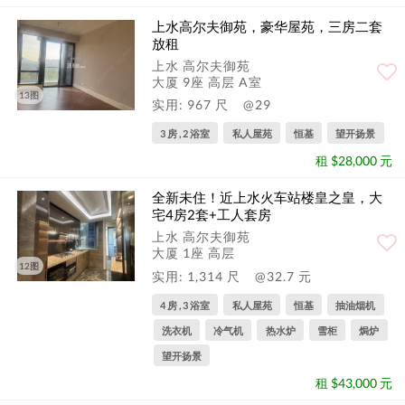
上水高尔夫御苑，豪华屋苑，三房二套
放租
上水 高尔夫御苑
大厦 9座 高层 A室
13图
实用: 967 尺
@29
3 房 , 2 浴室
私人屋苑
恒基
望开扬景
租 $28,000 元
全新未住！近上水火车站楼皇之皇，大
宅4房2套+工人套房
上水 高尔夫御苑
大厦 1座 高层
12图
实用: 1,314 尺
@32.7 元
4 房 , 3 浴室
私人屋苑
恒基
抽油烟机
洗衣机
冷气机
热水炉
雪柜
焗炉
望开扬景
租 $43,000 元