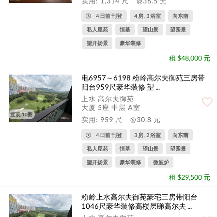
实用: 1,314 尺
@36.5 元
4 日前 刊登
4 房 , 3 浴室
向东南
私人屋苑
恒基
望山景
望园景
望开扬景
豪华装修
租 $48,000 元
电6957～6198 粉岭高尔夫御苑三房带
阳台959尺豪华装修 望 ...
上水 高尔夫御苑
大厦 5座 中层 A室
置顶, 10图
实用: 959 尺
@30.8 元
4 日前 刊登
3 房 , 2 浴室
向东南
私人屋苑
恒基
望山景
望园景
望开扬景
豪华装修
微波炉
租 $29,500 元
粉岭上水高尔夫御苑豪宅三房带阳台
1046尺豪华装修高楼层睇高尔夫 ...