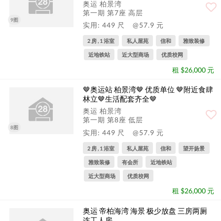
奥运 柏景湾
第一期 第7座 高层
9图
实用: 449 尺
@57.9 元
2 房 , 1 浴室
私人屋苑
信和
雅致装修
近地铁站
近大型商场
优质校网
租 $26,000 元
🤎奥运站 柏景湾🤎 优质单位 🤎附近食肆
林立🤎生活配套齐全🤎
奥运 柏景湾
第一期 第8座 低层
8图
实用: 449 尺
@57.9 元
2 房 , 1 浴室
私人屋苑
信和
望开扬景
雅致装修
有会所
近地铁站
近大型商场
优质校网
租 $26,000 元
奥运 帝柏海湾 海景 极少放盘 三房两厕
连工人房