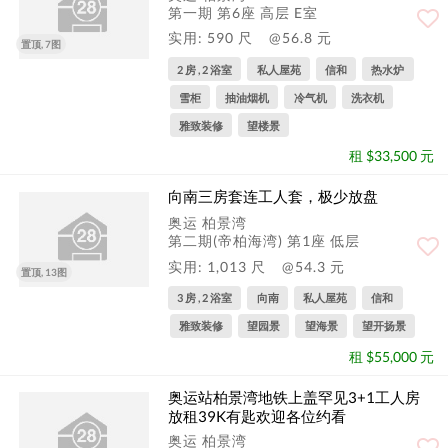
第一期 第6座 高层 E室
实用: 590 尺
@56.8 元
置顶, 7图
2 房 , 2 浴室
私人屋苑
信和
热水炉
雪柜
抽油烟机
冷气机
洗衣机
雅致装修
望楼景
租 $33,500 元
向南三房套连工人套，极少放盘
奥运 柏景湾
第二期(帝柏海湾) 第1座 低层
实用: 1,013 尺
@54.3 元
置顶, 13图
3 房 , 2 浴室
向南
私人屋苑
信和
雅致装修
望园景
望海景
望开扬景
租 $55,000 元
奥运站柏景湾地铁上盖罕见3+1工人房
放租39K有匙欢迎各位约看
奥运 柏景湾