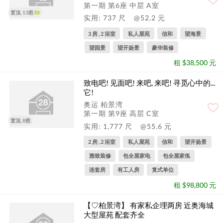
第一期 第6座 中层 A室
置顶, 13图
实用: 737 尺
@52.2 元
3 房 , 2 浴室
私人屋苑
信和
望海景
望园景
望开扬景
豪华装修
租 $38,500 元
致电吧! 见面吧! 来吧, 来吧! 寻觅心中的...
它!
奥运 柏景湾
第一期 第9座 高层 C室
置顶, 8图
实用: 1,777 尺
@55.6 元
2 房 , 2 浴室
私人屋苑
信和
望开扬景
雅致装修
包全屋家电
包全屋家俬
连套房
有工人房
复式单位
租 $98,800 元
【♡柏景湾】 有家私企理两房 近奥海城
大型屋苑 配套齐全