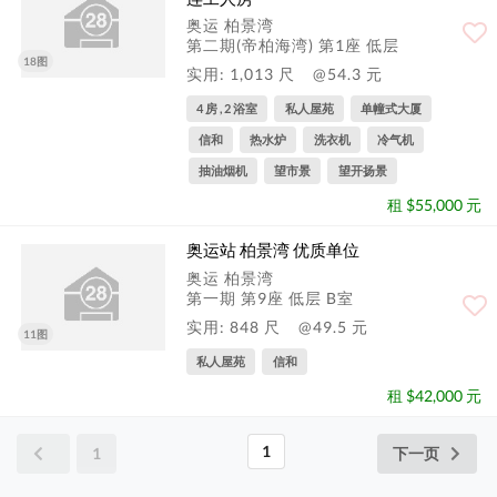
奥运 柏景湾
第二期(帝柏海湾) 第1座 低层
18图
实用: 1,013 尺
@54.3 元
4 房 , 2 浴室
私人屋苑
单幢式大厦
信和
热水炉
洗衣机
冷气机
抽油烟机
望市景
望开扬景
租 $55,000 元
奥运站 柏景湾 优质单位
奥运 柏景湾
第一期 第9座 低层 B室
实用: 848 尺
@49.5 元
11图
私人屋苑
信和
租 $42,000 元
1
1
下一页