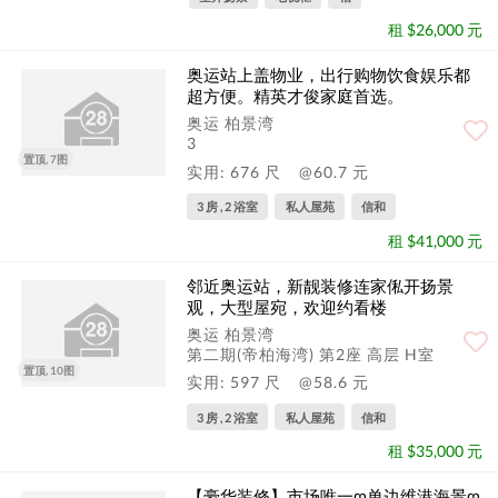
租 $26,000 元
奥运站上盖物业，出行购物饮食娱乐都
超方便。精英才俊家庭首选。
奥运 柏景湾
3
置顶, 7图
实用: 676 尺
@60.7 元
3 房 , 2 浴室
私人屋苑
信和
租 $41,000 元
邻近奥运站，新靓装修连家俬开扬景
观，大型屋宛，欢迎约看楼
奥运 柏景湾
第二期(帝柏海湾) 第2座 高层 H室
置顶, 10图
实用: 597 尺
@58.6 元
3 房 , 2 浴室
私人屋苑
信和
租 $35,000 元
【豪华装修】市场唯一ღ单边维港海景ღ