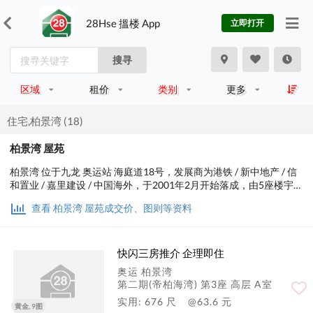
28Hse 搵楼 App
立即打开
搜寻
区域
租价
类别
更多
住宅,柏景湾 (18)
柏景湾 屋苑
柏景湾 位于九龙 奥运站 海庭道18号，发展商为港铁 / 新中地产 / 信
和置业 / 嘉里建设 / 中国海外，于2001年2月开始落成，由5座楼宇组
成，共有1,624个单位。实用面积为449至1,777平方尺，屋苑内设有
查看 柏景湾 屋苑成交价、图则等资料
会所、泳池、运动设施、美容/保健；交通便利，步行至港铁时间约6
分钟，小学校网在31区，中学校区在油尖旺。
快闪三房推介 企理即住
奥运 柏景湾
第二期(帝柏海湾) 第3座 高层 A室
实用: 676 尺
@63.6 元
黄金, 9图