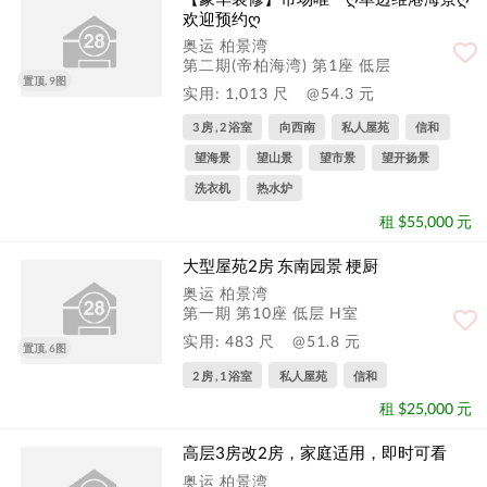
欢迎预约ღ
奥运 柏景湾
第二期(帝柏海湾) 第1座 低层
置顶, 9图
实用: 1,013 尺
@54.3 元
3 房 , 2 浴室
向西南
私人屋苑
信和
望海景
望山景
望市景
望开扬景
洗衣机
热水炉
租 $55,000 元
大型屋苑2房 东南园景 梗厨
奥运 柏景湾
第一期 第10座 低层 H室
实用: 483 尺
@51.8 元
置顶, 6图
2 房 , 1 浴室
私人屋苑
信和
租 $25,000 元
高层3房改2房，家庭适用，即时可看
奥运 柏景湾