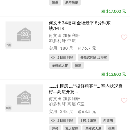
恒基
豪华装修
租 $17,000 元
何文田34校网 全场最平 8分钟东
铁/MTR
何文田 加多利轩
加多利轩 中层
7图
实用: 180 尺
@76.7 元
2 日前 刊登
开放式间隔 , 1 浴室
单幢式大厦
恒基
租 $13,800 元
…….1 梗房 ….**揾好租客**… 室内状况良
好….高层开扬…
何文田 加多利轩
加多利轩 高层 G室
8图
实用: 248 尺
@68.5 元
2 日前 刊登
1 房 , 1 浴室
向西南
洋楼
私人屋苑
单幢式大厦
恒基