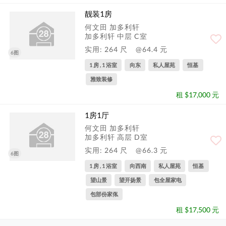
靓装1房
何文田 加多利轩
加多利轩 中层 C室
实用: 264 尺
@64.4 元
6图
1 房 , 1 浴室
向东
私人屋苑
恒基
雅致装修
租 $17,000 元
1房1厅
何文田 加多利轩
加多利轩 高层 D室
实用: 264 尺
@66.3 元
6图
1 房 , 1 浴室
向西南
私人屋苑
恒基
望山景
望开扬景
包全屋家电
包部份家俬
租 $17,500 元