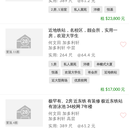
实用: 389 尺
@61.2 元
2 房 , 1 浴室
私人屋苑
洋楼
恒基
租 $23,800 元
近地铁站，名校区，靓会所，实用一
房，欢迎大学生
何文田 加多利轩
加多利轩 中层
置顶, 11图
实用: 264 尺
@64.4 元
1 房
私人屋苑
洋楼
单幢式大厦
恒基
欢迎大学生
有会所
近地铁站
近大型商场
优质校网
租 $17,000 元
极罕有。2房 近东铁 有装修 极近东铁站
有游泳池 34校网 7年楼
何文田 加多利轩
加多利轩 高层
置顶, 4图
实用: 389 尺
@61.2 元