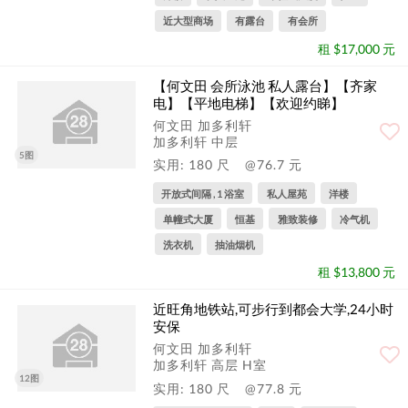
近大型商场
有露台
有会所
租 $17,000 元
【何文田 会所泳池 私人露台】【齐家
电】【平地电梯】【欢迎约睇】
何文田 加多利轩
加多利轩 中层
5图
实用: 180 尺
@76.7 元
开放式间隔 , 1 浴室
私人屋苑
洋楼
单幢式大厦
恒基
雅致装修
冷气机
洗衣机
抽油烟机
租 $13,800 元
近旺角地铁站,可步行到都会大学,24小时
安保
何文田 加多利轩
加多利轩 高层 H室
12图
实用: 180 尺
@77.8 元