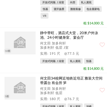
开放式间隔 , 1 浴室
向西
私人屋苑
恒基
望开扬景
雅致装修
包全屋家电
VR
租 $14,000 元
静中带旺，酒店式大堂，20米户外泳
池、24小时健身室、宴会厅
何文田 加多利轩
加多利轩 低层 J室
10图
实用: 191 尺
@77.5 元
开放式间隔 , 1 浴室
私人屋苑
恒基
租 $14,800 元
何文田34校网近地铁近培正 雅装大空间
带露台 有会所 笋
何文田 加多利轩
加多利轩 低层
5图
实用: 180 尺
@76.7 元
开放式间隔 , 1 浴室
私人屋苑
洋楼