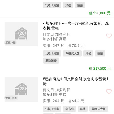
2 房 , 1 浴室
洋楼
恒基
租 $23,800 元
┐加多利轩┌一房一厅+露台,有家具、洗
衣机,雪柜
何文田 加多利轩
加多利轩 高层
置顶, 9图
实用: 247 尺
@70.9 元
1 房 , 1 浴室
单幢式大厦
洋楼
恒基
雅致装修
租 $17,500 元
#已吉有匙# 何文田会所泳池 向东靓装1
房
何文田 加多利轩
加多利轩 中层
置顶, 10图
实用: 264 尺
@64.4 元
1 房 , 1 浴室
向东北
洋楼
单幢式大厦