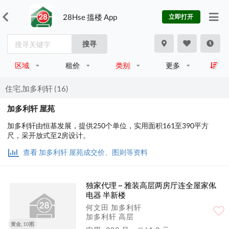
28Hse 搵楼 App
立即打开
搜寻
区域
租价
类别
更多
住宅,加多利轩 (16)
加多利轩 屋苑
加多利轩由恒基发展，提供250个单位，实用面积161至390平方
尺，采开放式至2房设计。
查看 加多利轩 屋苑成交价、图则等资料
独家代理 ~ 雅装高层两房厅连全屋家俬
电器 半新楼
何文田 加多利轩
加多利轩 高层
黄金, 10图