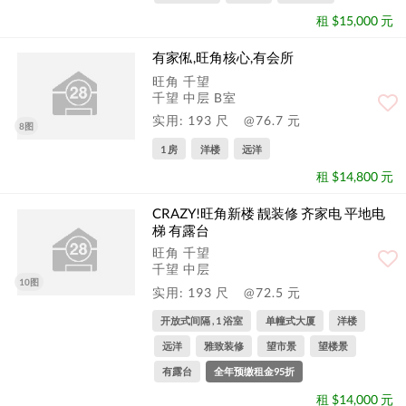
租 $15,000 元
有家俬,旺角核心,有会所
旺角 千望
千望 中层 B室
实用: 193 尺
@76.7 元
8图
1 房
洋楼
远洋
租 $14,800 元
CRAZY!旺角新楼 靓装修 齐家电 平地电
梯 有露台
旺角 千望
千望 中层
10图
实用: 193 尺
@72.5 元
开放式间隔 , 1 浴室
单幢式大厦
洋楼
远洋
雅致装修
望市景
望楼景
有露台
全年预缴租金95折
租 $14,000 元