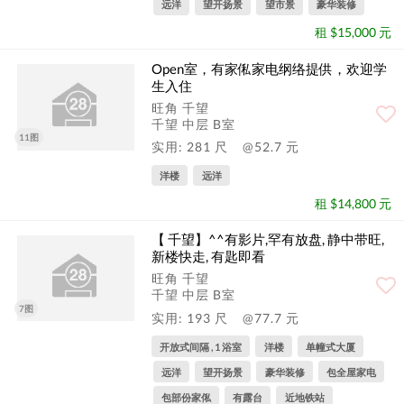
远洋
望开扬景
望市景
豪华装修
租 $15,000 元
Open室，有家俬家电纲络提供，欢迎学
生‍入住
旺角 千望
千望 中层 B室
11图
实用: 281 尺
@52.7 元
洋楼
远洋
租 $14,800 元
【 千望】^^有影片,罕有放盘, 静中带旺,
新楼快走, 有匙即看
旺角 千望
千望 中层 B室
7图
实用: 193 尺
@77.7 元
开放式间隔 , 1 浴室
洋楼
单幢式大厦
远洋
望开扬景
豪华装修
包全屋家电
包部份家俬
有露台
近地铁站