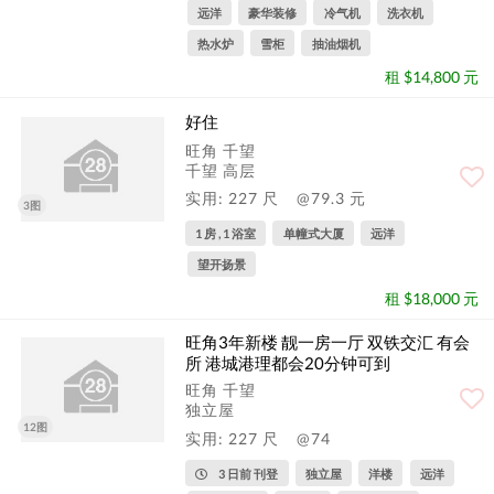
远洋
豪华装修
冷气机
洗衣机
热水炉
雪柜
抽油烟机
租 $14,800 元
好住
旺角 千望
千望 高层
实用: 227 尺
@79.3 元
3图
1 房 , 1 浴室
单幢式大厦
远洋
望开扬景
租 $18,000 元
旺角3年新楼 靓一房一厅 双铁交汇 有会
所 港城港理都会20分钟可到
旺角 千望
独立屋
12图
实用: 227 尺
@74
3 日前 刊登
独立屋
洋楼
远洋