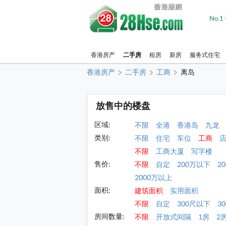
No.
香港房产
二手房
租房
新房
服务式住宅
香港房产
二手房
工商
离岛
放售中的楼盘
区域:
不限
全港
香港岛
九龙
类别:
不限
住宅
车位
工商
不限
工商大厦
写字楼
售价:
不限
自定
200万以下
2
2000万以上
面积:
建筑面积
实用面积
不限
自定
300尺以下
30
房间数量:
不限
开放式间隔
1房
2