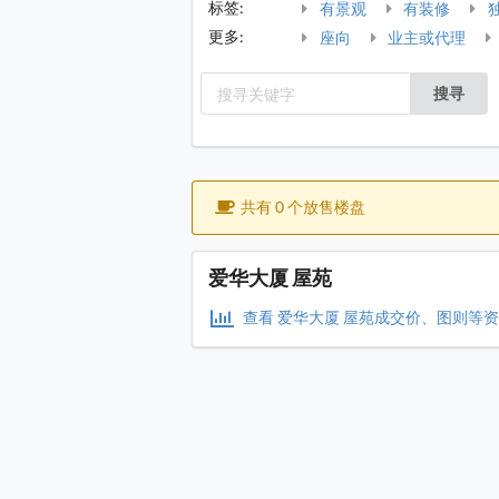
标签:
有景观
有装修
更多:
座向
业主或代理
搜寻
共有 0 个放售楼盘
爱华大厦 屋苑
查看 爱华大厦 屋苑成交价、图则等