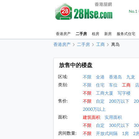
No.
香港房产
二手房
租房
新房
服务式住宅
香港房产
二手房
工商
离岛
放售中的楼盘
区域:
不限
全港
香港岛
九龙
类别:
不限
住宅
车位
工商
不限
工商大厦
写字楼
售价:
不限
自定
200万以下
2
2000万以上
面积:
建筑面积
实用面积
不限
自定
300尺以下
30
房间数量:
不限
开放式间隔
1房
2