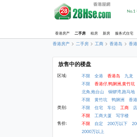
No.
香港房产
二手房
租房
新房
服务式住宅
香港房产
二手房
工商
香港岛
香港
放售中的楼盘
区域:
不限
全港
香港岛
九龙
不限
香港仔,鸭脷洲,黄竹坑
北角,炮台山
铜锣湾,跑马地
不限
黄竹坑
鸭脷洲
香
类别:
不限
住宅
车位
工商
不限
工商大厦
写字楼
售价:
不限
自定
200万以下
2
2000万以上