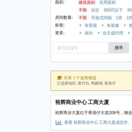
面积:
建筑面积
实用面积
不限
自定
300尺以下
30
房间数量:
不限
开放式间隔
1房
2
标签:
有景观
有装修
更多:
座向
业主或代理
搜寻
共有 1 个放售楼盘
已选择地区: 黄竹坑, 鸭脷洲, 香港仔
裕辉商业中心 工商大厦
裕辉商业大厦位于香港仔大道208号，物
查看 裕辉商业中心 工商大厦成交价