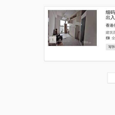
细码
出入
香港
建筑面
全
5
写字