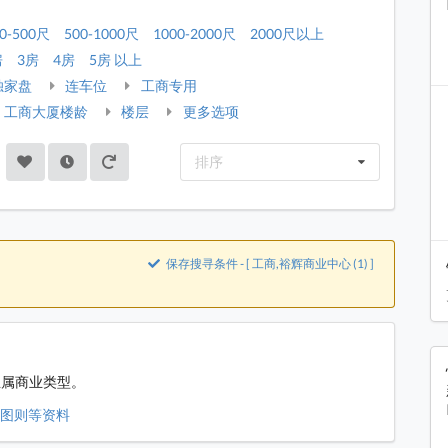
0-500尺
500-1000尺
1000-2000尺
2000尺以上
房
3房
4房
5房 以上
独家盘
连车位
工商专用
工商大厦楼龄
楼层
更多选项
排序
保存搜寻条件 - [ 工商,裕辉商业中心 (1) ]
业属商业类型。
、图则等资料