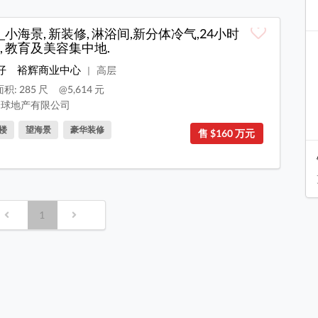
_小海景, 新装修, 淋浴间,新分体冷气,24小时
, 教育及美容集中地.
仔
裕辉商业中心
高层
|
积: 285 尺
@5,614 元
球地产有限公司
楼
望海景
豪华装修
售 $160 万元
1