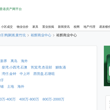
1 香港房产网平台
小区成交
物业估价
家具
置业按揭
新闻资讯
校网
地产代理
易发楼
仔,鸭脷洲,黄竹坑
裕辉商业中心
裕辉商业中心
新界
离岛
海外
柴湾,小西湾,石澳
筲箕湾,杏花邨
鰂鱼涌
湾仔,金钟
中上环
西营盘,石塘咀
港仔
店铺
土地
海外
00万-400万
400万-800万
800万-2000万