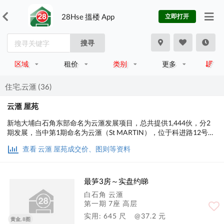
28Hse 搵楼 App
立即打开
搜寻
区域
租价
类别
更多
住宅,云滙 (36)
云滙 屋苑
新地大埔白石角东部命名为云滙发展项目，总共提供1,444伙，分2
期发展，当中第1期命名为云滙（St MARTIN），位于科进路12号，
设有6座，提供804伙，采开放式至3房连储物室间隔，实用面积由
查看 云滙 屋苑成交价、图则等资料
277至1,279平方尺。
最笋3房～实盘约睇
白石角 云滙
第一期 7座 高层
实用: 645 尺
@37.2 元
黄金, 8图