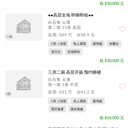
租 $30,000 元
●●高层全海 即睇即租●●
白石角 云滙
第二期 11座 高层
实用: 509 尺
@58.9 元
14图
3 房 , 1 浴室
私人屋苑
新鸿基
有露台
连天台
近地铁站
租 $30,000 元
三房二厕 高层开扬 预约睇楼
白石角 云滙
第一期 1座 中层
实用: 631 尺
@41.2 元
6图
3 房 , 2 浴室
私人屋苑
新鸿基
望开扬景
基本装修
租 $26,000 元