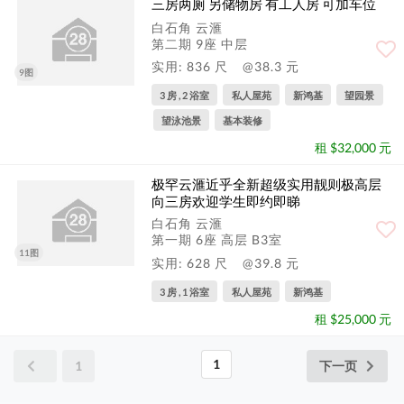
三房两厕 另储物房 有工人房 可加车位
白石角 云滙
第二期 9座 中层
实用: 836 尺
@38.3 元
9图
3 房 , 2 浴室
私人屋苑
新鸿基
望园景
望泳池景
基本装修
租 $32,000 元
极罕云滙近乎全新超级实用靓则极高层
向三房欢迎学生即约即睇
白石角 云滙
第一期 6座 高层 B3室
11图
实用: 628 尺
@39.8 元
3 房 , 1 浴室
私人屋苑
新鸿基
租 $25,000 元
1
1
下一页