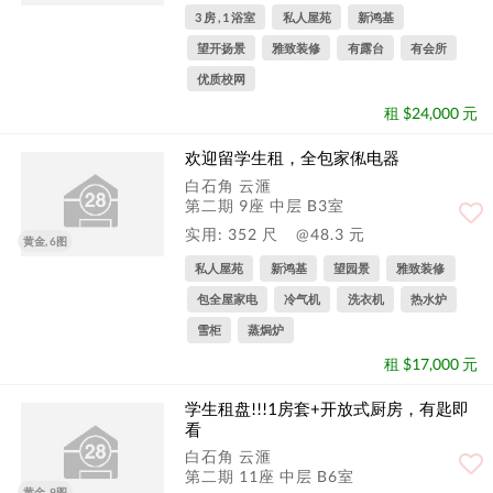
3 房 , 1 浴室
私人屋苑
新鸿基
望开扬景
雅致装修
有露台
有会所
优质校网
租 $24,000 元
欢迎留学生租，全包家俬电器
白石角 云滙
第二期 9座 中层 B3室
实用: 352 尺
@48.3 元
黄金, 6图
私人屋苑
新鸿基
望园景
雅致装修
包全屋家电
冷气机
洗衣机
热水炉
雪柜
蒸焗炉
租 $17,000 元
学生租盘!!!1房套+开放式厨房，有匙即
看
白石角 云滙
第二期 11座 中层 B6室
黄金, 9图