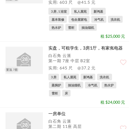
实用: 603 尺
@41.5 元
3 房 , 1 浴室
私人屋苑
新鸿基
基本装修
包全屋家电
冷气机
洗衣机
热水炉
雪柜
抽油烟机
租 $25,000 元
实盘，可租学生，3房1厅，有家俬电器
白石角 云滙
第一期 7座 中层 B2室
实用: 645 尺
@37.2 元
置顶, 7图
3 房
私人屋苑
新鸿基
洗衣机
蒸焗炉
抽油烟机
冷气机
热水炉
雪柜
床
租 $24,000 元
一房单位
白石角 云滙
第二期 11座 高层