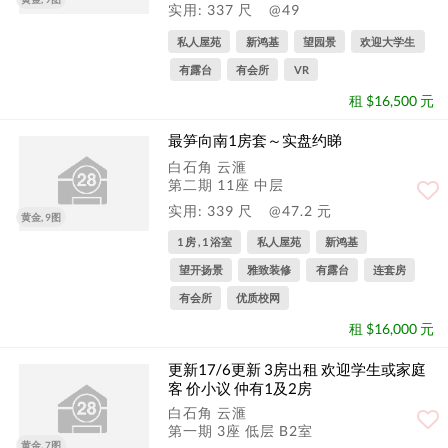
实用: 337 尺
@49
私人屋苑
新鸿基
望园景
欢迎大学生
有露台
有会所
VR
租 $16,500 元
最笋向南1房套～实盘约睇
白石角 云滙
第二期 11座 中层
实用: 339 尺
@47.2 元
黄金, 9图
1 房 , 1 浴室
私人屋苑
新鸿基
望开扬景
雅致装修
有露台
连套房
有会所
优质校网
租 $16,000 元
更新17/6更新 3房出租 欢迎学生或家庭
客 价小议 仲有1及2房
白石角 云滙
第一期 3座 低层 B2室
黄金, 7图