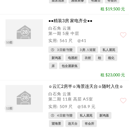
望泳池景
雅致装修
有露台
有会所
租 $19,500 元
●●精装3房 家电齐全●●
白石角 云滙
第一期 5座 中层
实用: 561 尺
@41
10图
3 日前 刊登
3 房 , 1 浴室
私人屋苑
新鸿基
电视柜
衣柜
枱
梳化
床
包全屋家俬
租 $23,000 元
☼云汇2房半☼海景连天台☼随时入住☼
白石角 云滙
第二期 11座 高层 A5室
实用: 509 尺
@58.9 元
12图
4 日前 刊登
私人屋苑
新鸿基
望海景
连天台
有会所