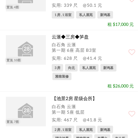
实用: 339 尺
@50.1 元
置顶, 4图
1 房 , 1 浴室
私人屋苑
新鸿基
租 $17,000 元
云滙◆三房◆笋盘
白石角 云滙
第一期 6座 高层 B3室
实用: 628 尺
@41.4 元
置顶, 10图
3 房
向北
私人屋苑
新鸿基
雅致装修
租 $26,000 元
【池景2房 星级会所】
白石角 云滙
第一期 5座 低层
实用: 467 尺
@41.8 元
置顶, 7图
2 房 , 1 浴室
私人屋苑
新鸿基