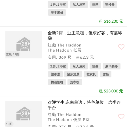
1 房 , 1 浴室
私人屋苑
恒基
望楼景
基本装修
租 $16,200 元
全新2房，业主急租，但求好客，有匙即
睇
红磡 The Haddon
The Haddon 低层
置顶, 11图
实用: 369 尺
@62.3 元
2 房 , 1 浴室
私人屋苑
恒基
豪华装修
望市景
望泳池景
乾衣机
雪柜
抽油烟机
洗衣机
租 $23,000 元
欢迎学生,东南单边，特色单位一房半连
平台
红磡 The Haddon
The Haddon 低层 P室
10图
实用: 276 尺
@72.5 元