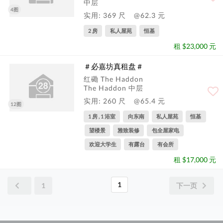
中层
4图
实用: 369 尺
@62.3 元
2 房
私人屋苑
恒基
租 $23,000 元
＃必嘉坊真租盘＃
红磡 The Haddon
The Haddon 中层
实用: 260 尺
@65.4 元
12图
1 房 , 1 浴室
向东南
私人屋苑
恒基
望楼景
雅致装修
包全屋家电
欢迎大学生
有露台
有会所
租 $17,000 元
1
1
下一页