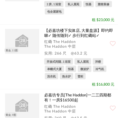
2 房 , 1 浴室
私人屋苑
恒基
雅致装修
包全屋家电
租 $23,000 元
【必嘉坊楼下实体店, 大量盘源】即约即
睇✓ 随传随到✓ 步行到红磡站✓
红磡 The Haddon
The Haddon 中层
黄金, 11图
实用: 266 尺
@63.2 元
开放式间隔 , 1 浴室
私人屋苑
洋楼
单幢式大厦
恒基
微波炉
冷气机
洗衣机
热水炉
雪柜
租 $16,800 元
必嘉坊专员[The Haddon]一二三四期都
有！一房$16500起
红磡 The Haddon
The Haddon 中层
黄金, 9图
实用: 260 尺
@63.5 元