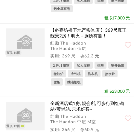
1 房 , 1 浴室
私人屋苑
恒基
基本装修
包全屋家电
租 $17,800 元
【必嘉坊楼下地产实体店 】369尺真正
靓景2房！明火＋厕所有窗！
红磡 The Haddon
The Haddon 低层
置顶, 15图
实用: 369 尺
@62.3 元
2 房 , 1 浴室
私人屋苑
恒基
望开扬景
微波炉
冷气机
洗衣机
热水炉
雪柜
抽油烟机
租 $23,000 元
全新酒店式1房, 靓会所, 可步行到红磡
站/黄埔站, 只求好客~
红磡 The Haddon
The Haddon 中层 M室
置顶, 12图
实用: 266 尺
@60.9 元