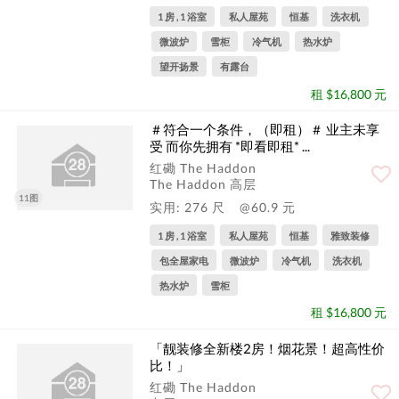
1 房 , 1 浴室
私人屋苑
恒基
洗衣机
微波炉
雪柜
冷气机
热水炉
望开扬景
有露台
租 $16,800 元
＃符合一个条件，（即租）＃ 业主未享
受 而你先拥有 *即看即租* ...
红磡 The Haddon
The Haddon 高层
11图
实用: 276 尺
@60.9 元
1 房 , 1 浴室
私人屋苑
恒基
雅致装修
包全屋家电
微波炉
冷气机
洗衣机
热水炉
雪柜
租 $16,800 元
「靓装修全新楼2房！烟花景！超高性价
比！」
红磡 The Haddon