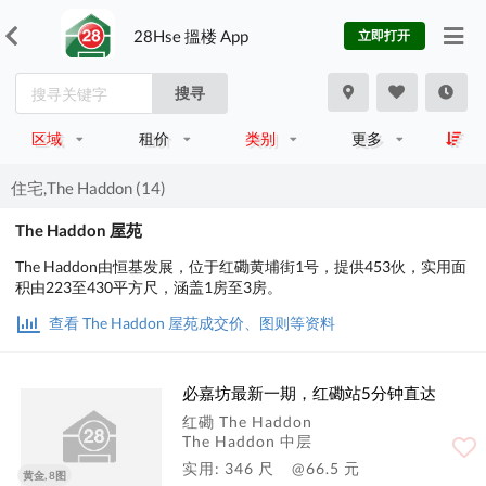
28Hse 搵楼 App
立即打开
搜寻
区域
租价
类别
更多
住宅,The Haddon (14)
The Haddon 屋苑
The Haddon由恒基发展，位于红磡黄埔街1号，提供453伙，实用面
积由223至430平方尺，涵盖1房至3房。
查看 The Haddon 屋苑成交价、图则等资料
必嘉坊最新一期，红磡站5分钟直达
红磡 The Haddon
The Haddon 中层
实用: 346 尺
@66.5 元
黄金, 8图