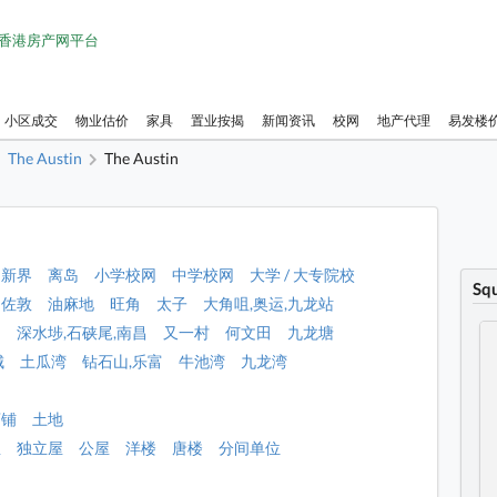
1 香港房产网平台
小区成交
物业估价
家具
置业按揭
新闻资讯
校网
地产代理
易发楼
The Austin
The Austin
新界
离岛
小学校网
中学校网
大学 / 大专院校
Sq
佐敦
油麻地
旺角
太子
大角咀,奥运,九龙站
角
深水埗,石硖尾,南昌
又一村
何文田
九龙塘
城
土瓜湾
钻石山,乐富
牛池湾
九龙湾
店铺
土地
屋
独立屋
公屋
洋楼
唐楼
分间单位