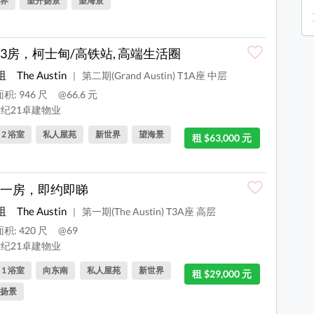
界
望开扬景
望海景
3房，柯士甸/高铁站, 高端生活圈
咀
The Austin
第二期(Grand Austin) T1A座 中层
|
积: 946 尺
@66.6 元
纪21卓建物业
, 2 浴室
私人屋苑
新世界
望海景
租 $63,000 元
一房，即约即睇
咀
The Austin
第一期(The Austin) T3A座 高层
|
积: 420 尺
@69
纪21卓建物业
, 1 浴室
向东南
私人屋苑
新世界
租 $29,000 元
扬景