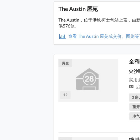
The Austin 屋苑
The Austin，位于港铁柯士甸站上盖
供576伙。
查看 The Austin 屋苑成交价、图则
全程
黄金
尖沙
实用面
启
12
3 房 
望开
冷气
维港