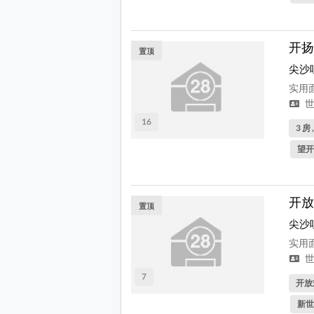
开扬
置顶
尖沙
实用面
世
16
3 房 
望开
开放
置顶
尖沙
实用面
世
7
开放式
新世