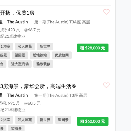
开扬，优质1房
咀
The Austin
第一期(The Austin) T3A座 高层
|
积: 420 尺
@66.7 元
纪21卓建物业
, 1 浴室
私人屋苑
新世界
租 $28,000 元
扬景
望园景
近地铁站
优质校网
台
近大型商场
雅致装修
3房海景，豪华会所，高端生活圈
咀
The Austin
第一期(The Austin) T3座 高层
|
积: 991 尺
@60.5 元
纪21卓建物业
, 2 浴室
私人屋苑
新世界
望园景
租 $60,000 元
景
望海景