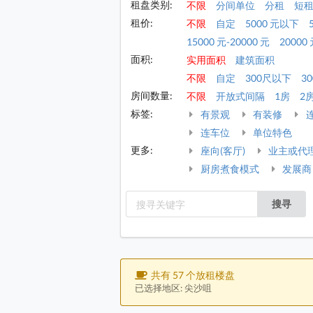
租盘类别:
不限
分间单位
分租
短
租价:
不限
自定
5000 元以下
15000 元-20000 元
20000 
面积:
实用面积
建筑面积
不限
自定
300尺以下
30
房间数量:
不限
开放式间隔
1房
2
标签:
有景观
有装修
连车位
单位特色
更多:
座向(客厅)
业主或代
厨房煮食模式
发展商
搜寻
共有 57 个放租楼盘
已选择地区: 尖沙咀