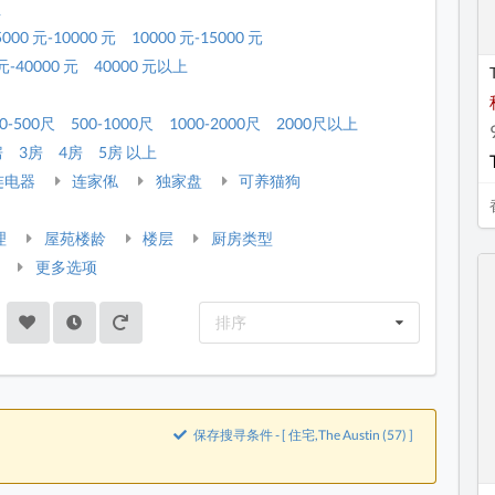
租
5000 元-10000 元
10000 元-15000 元
元-40000 元
40000 元以上
0-500尺
500-1000尺
1000-2000尺
2000尺以上
房
3房
4房
5房 以上
连电器
连家俬
独家盘
可养猫狗
理
屋苑楼龄
楼层
厨房类型
更多选项
排序
保存搜寻条件 - [ 住宅,The Austin (57) ]