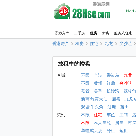
No.
香港房产
二手房
租房
新房
服务式住宅
香港房产
租房
住宅
九龙
尖沙咀
放租中的楼盘
区域:
不限
全港
香港岛
九龙
不限
黄埔
红磡
尖沙咀
荔景
美孚
长沙湾
荔枝
新蒲岗,黄大仙
启德
九龙
观塘,牛头角
油塘
蓝田
类别:
不限
住宅
车位
工商
不限
私人屋苑
居屋
村
单幢式大厦
分租
短租