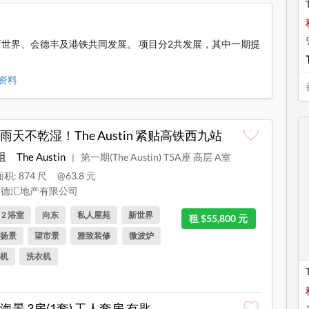
，由新世界、会德丰及港铁共同发展。 项目分2共发展，其中一期提
等资料
雨天不乾湿！The Austin 紧贴高铁西九站
咀
The Austin
第一期(The Austin) T5A座 高层 A室
|
积: 874 尺
@63.8 元
德汇地产有限公司
, 2 浴室
向东
私人屋苑
新世界
租 $55,800 元
扬景
望市景
雅致装修
微波炉
机
洗衣机
海景 3房(1套) 工人套房 有匙