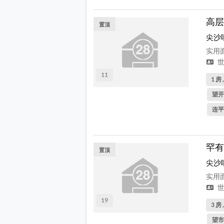
高层
置顶
尖沙
实用面
世
11
1 房 
望开
连平
罕有
置顶
尖沙
实用面
世
19
3 房 
望市