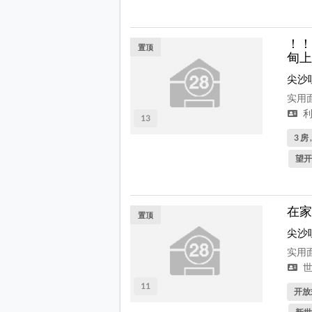
！！
置顶
甸上
尖沙
实用面
利
13
3 房 
望开
在家
置顶
尖沙
实用面
世
11
开放式