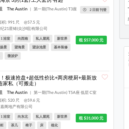
咀
The Austin
第一期(The Austin) T3座
|
2 日前 刊登
积: 991 尺
@57.5 元
纪21星铸(尖沙咀)有限公司
, 1 浴室
向西南
私人屋苑
新世界
租 $57,000 元
扬景
望海景
望泳池景
基本装修
微波炉
！极速抢盘+超低性价比+两房梗厨+最新放
连家私（可搬走）
咀
The Austin
第一期(The Austin) T5A座 低层 C室
|
积: 520 尺
@59.6 元
嘉阁地产有限公司
, 1 浴室
向东北
私人屋苑
新世界
租 $31,000 元
柜
茶几
椅子
床
梳化