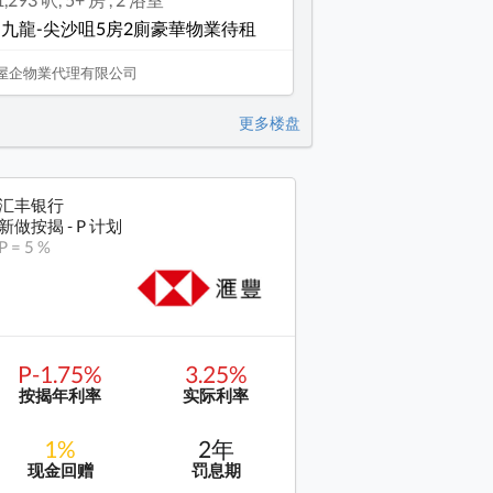
-九龍-尖沙咀5房2廁豪華物業待租
屋企物業代理有限公司
更多楼盘
汇丰银行
新做按揭 - P 计划
P = 5 %
P-1.75%
3.25%
按揭年利率
实际利率
1%
2年
现金回赠
罚息期