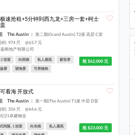
极速抢租+5分钟到西九龙+三房一套+柯士
盖
咀
The Austin
第二期(Grand Austin) T2座 高层 C室
|
积: 974 尺
@63.7 元
嘉阁地产有限公司
, 2 浴室
向西南
私人屋苑
新世界
租 $62,000 元
扬景
望海景
可养猫狗
可看海 开放式
咀
The Austin
第一期(The Austin) T1座 中层 D室
|
积: 356 尺
@64.6 元
纪21卓建物业
间隔 , 1 浴室
向东南
私人屋苑
租 $23,000 元