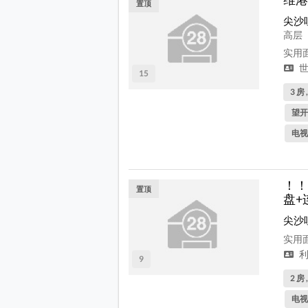
置顶
尖沙
高层
实用面
世
15
3 房 
望开
电视
！！
置顶
盘+
尖沙
实用面
利
9
2 房 
电视