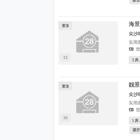
新世
海景
置顶
尖沙
实用面
世
12
3 房 
靓景
置顶
尖沙
实用面
世
10
1 房 
望开