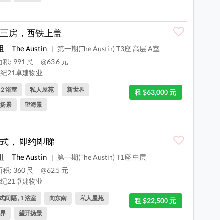
三房，西铁上盖
咀
The Austin
第一期(The Austin) T3座 高层 A室
|
积: 991 尺
@63.6 元
纪21卓建物业
, 2 浴室
私人屋苑
新世界
租 $63,000 元
扬景
望海景
式， 即约即睇
咀
The Austin
第一期(The Austin) T1座 中层
|
积: 360 尺
@62.5 元
纪21卓建物业
间隔 , 1 浴室
向东南
私人屋苑
租 $22,500 元
界
望开扬景