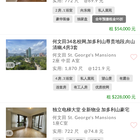
实用: 772 尺
@69.9 元
2 房 , 1 浴室
向东南
私人屋苑
豪华装修
独家盘
全年预缴租金95折
租 $54,000 元
何文田34名校网,加多利山尊贵地段,向山
清幽,4房3套
何文田 St. George's Mansions
2座 中层 A室
11图
实用: 1,870 尺
@121.9 元
4 房 , 3 浴室
私人屋苑
望山景
有露台
连套房
有工人房
优质校网
租 $228,000 元
独立电梯大堂 全新物业 加多利山豪宅
何文田 St. George's Mansions
1座C室
实用: 722 尺
@74.8 元
5图