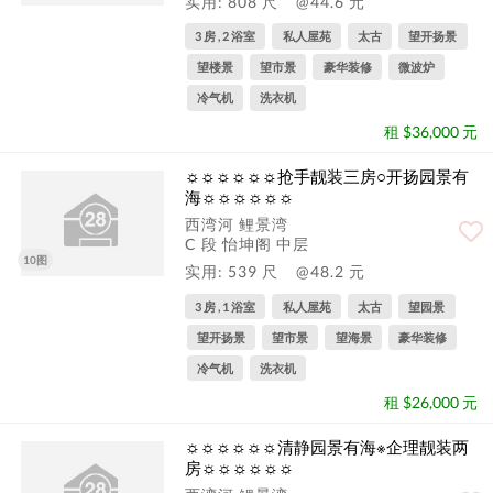
实用: 808 尺
@44.6 元
3 房 , 2 浴室
私人屋苑
太古
望开扬景
望楼景
望市景
豪华装修
微波炉
冷气机
洗衣机
租 $36,000 元
☼☼☼☼☼☼抢手靓装三房○开扬园景有
海☼☼☼☼☼☼
西湾河 鲤景湾
C 段 怡坤阁 中层
10图
实用: 539 尺
@48.2 元
3 房 , 1 浴室
私人屋苑
太古
望园景
望开扬景
望市景
望海景
豪华装修
冷气机
洗衣机
租 $26,000 元
☼☼☼☼☼☼清静园景有海※企理靓装两
房☼☼☼☼☼☼