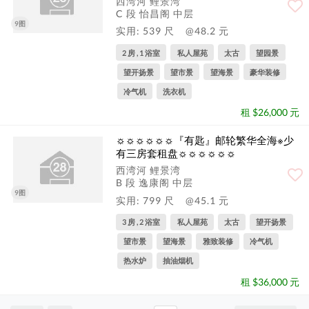
西湾河 鲤景湾
C 段 怡昌阁 中层
9图
实用: 539 尺
@48.2 元
2 房 , 1 浴室
私人屋苑
太古
望园景
望开扬景
望市景
望海景
豪华装修
冷气机
洗衣机
租 $26,000 元
☼☼☼☼☼☼『有匙』邮轮繁华全海※少
有三房套租盘☼☼☼☼☼☼
西湾河 鲤景湾
B 段 逸康阁 中层
9图
实用: 799 尺
@45.1 元
3 房 , 2 浴室
私人屋苑
太古
望开扬景
望市景
望海景
雅致装修
冷气机
热水炉
抽油烟机
租 $36,000 元