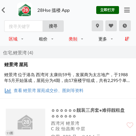
28Hse 搵楼 App
立即打开
搜寻
区域
租价
类别
更多
住宅,鲤景湾 (4)
鲤景湾 屋苑
鲤景湾 位于港岛 西湾河 太康街59号，发展商为太古地产，于1988
年5月开始落成，屋苑分为4期，由17座楼宇组成，共有2,295个单
位。实用面积为426至814平方尺，屋苑内设有餐饮设施、基座商
查看 鲤景湾 屋苑成交价、图则等资料
场；交通便利，步行至港铁时间约2分钟，小学校网在14区，中学校
区在东区。
☼☼☼☼☼☼靓装三房套※难得靓租盘
☼☼☼☼☼☼
西湾河 鲤景湾
C 段 怡昌阁 中层
11图