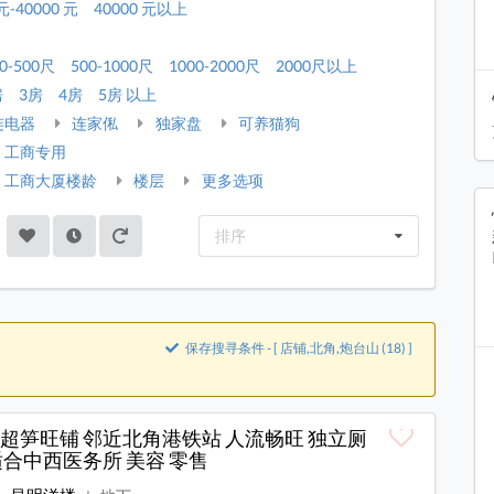
元-40000 元
40000 元以上
0-500尺
500-1000尺
1000-2000尺
2000尺以上
房
3房
4房
5房 以上
连电器
连家俬
独家盘
可养猫狗
工商专用
工商大厦楼龄
楼层
更多选项
排序
保存搜寻条件 - [ 店铺,北角,炮台山 (18) ]
超笋旺铺 邻近北角港铁站 人流畅旺 独立厕
适合中西医务所 美容 零售