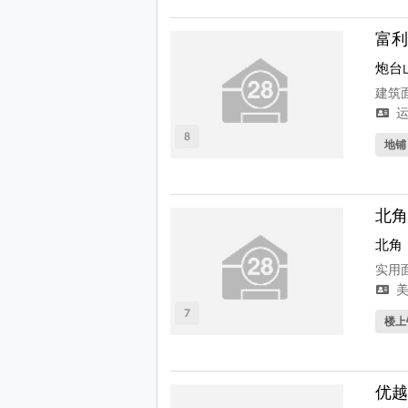
富利
炮台
建筑面
运
8
地铺
北角
北角
实用面
美
7
楼上
优越