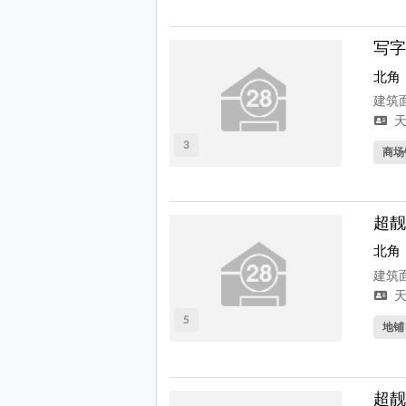
写字
北角
建筑面
天
3
商场
超靓
北角
建筑面
天
5
地铺
超靓