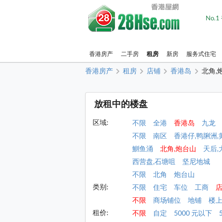
No.
香港房产
二手房
租房
新房
服务式住宅
香港房产
租房
店铺
香港岛
北角,
放租中的楼盘
区域:
不限
全港
香港岛
九龙
不限
南区
香港仔,鸭脷洲,
鰂鱼涌
北角,炮台山
天后,
西营盘,石塘咀
坚尼地城
不限
北角
炮台山
类别:
不限
住宅
车位
工商
不限
商场铺位
地铺
楼
租价:
不限
自定
5000 元以下