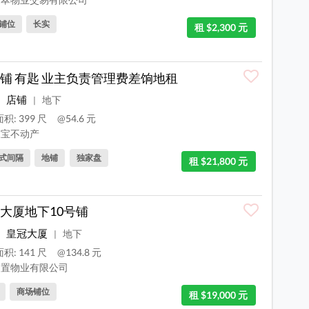
铺位
长实
租 $2,300 元
铺 有匙 业主负责管理费差饷地租
店铺
地下
|
积: 399 尺
@54.6 元
宝不动产
式间隔
地铺
独家盘
租 $21,800 元
大厦地下10号铺
皇冠大厦
地下
|
积: 141 尺
@134.8 元
置物业有限公司
商场铺位
租 $19,000 元