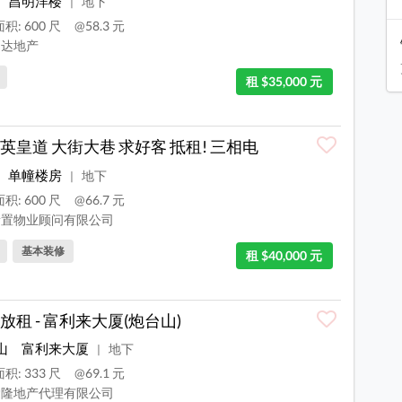
昌明洋楼
地下
|
积: 600 尺
@58.3 元
达地产
租 $35,000 元
英皇道 大街大巷 求好客 抵租! 三相电
单幢楼房
地下
|
积: 600 尺
@66.7 元
置物业顾问有限公司
基本装修
租 $40,000 元
放租 - 富利来大厦(炮台山)
山
富利来大厦
地下
|
积: 333 尺
@69.1 元
隆地产代理有限公司