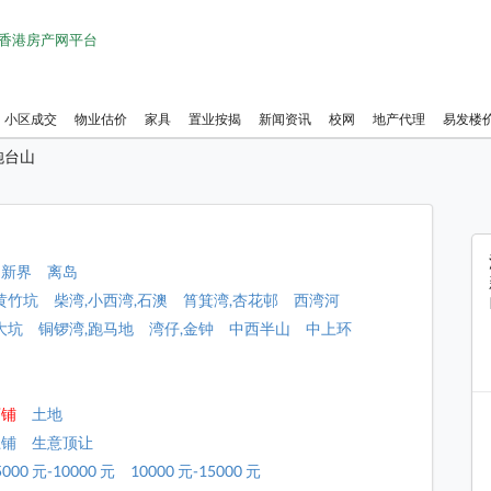
1 香港房产网平台
小区成交
物业估价
家具
置业按揭
新闻资讯
校网
地产代理
易发楼
炮台山
新界
离岛
黄竹坑
柴湾,小西湾,石澳
筲箕湾,杏花邨
西湾河
大坑
铜锣湾,跑马地
湾仔,金钟
中西半山
中上环
店铺
土地
上铺
生意顶让
5000 元-10000 元
10000 元-15000 元