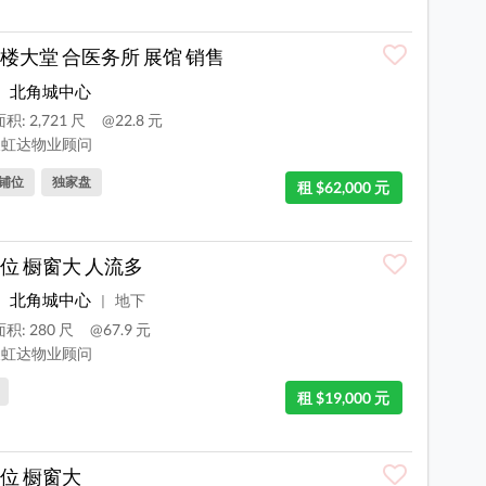
楼大堂 合医务所 展馆 销售
北角城中心
积: 2,721 尺
@22.8 元
虹达物业顾问
铺位
独家盘
租 $62,000 元
位 橱窗大 人流多
北角城中心
地下
|
积: 280 尺
@67.9 元
虹达物业顾问
租 $19,000 元
位 橱窗大