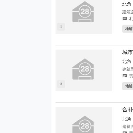
北角
建筑面
利
1
地铺
城市
北角
建筑面
翡
3
地铺
合补
北角
建筑面
翡