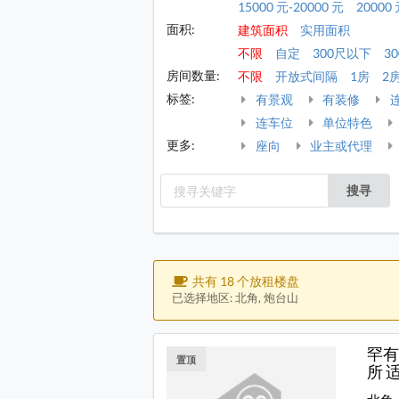
15000 元-20000 元
20000 
面积:
建筑面积
实用面积
不限
自定
300尺以下
30
房间数量:
不限
开放式间隔
1房
2
标签:
有景观
有装修
连车位
单位特色
更多:
座向
业主或代理
搜寻
共有 18 个放租楼盘
已选择地区: 北角, 炮台山
罕有
置顶
所 