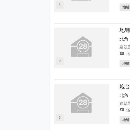
5
地铺
地铺
北角
建筑面
运
9
地铺
炮台
北角
建筑面
运
3
地铺