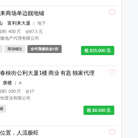
来商场单边靓地铺
山
富利来大厦
地下
|
积: 400 尺
@87.5 元
隆地产代理有限公司
商场铺位
全年预缴租金9折
租 $35,000 元
春秧街公利大厦1楼 商业 有匙 独家代理
唐楼
A
|
积: 500 尺
@17
怡置业有限公司
铺
租 $8,500 元
位置，人流极旺