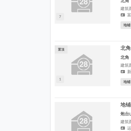
北角
建筑面
富
7
地铺
北角
置顶
北角
建筑面
新
1
地铺
地铺
炮台
建筑面
运