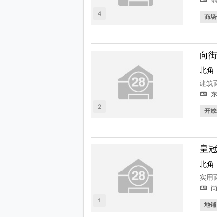
4
商场
向街
北角
建筑面
东
2
开放
皇冠
北角
实用面
尚
1
地铺