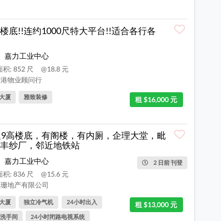
楼底!!连约1000尺特大平台!!适合各行各
嘉力工业中心
积: 852 尺
@18.8 元
港物业顾问行
大厦
雅致装修
租 $16,000 元
尺9高楼底，有阁楼，有内厕，企理大堂，毗
丰纱厂，邻近地铁站
嘉力工业中心
2 日前 刊登
积: 836 尺
@15.6 元
珊地产有限公司
大厦
独立冷气机
24小时出入
租 $13,000 元
洗手间
24小时闭路电视系统