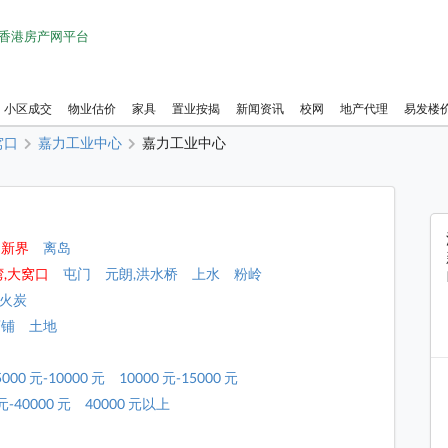
1 香港房产网平台
小区成交
物业估价
家具
置业按揭
新闻资讯
校网
地产代理
易发楼
窝口
嘉力工业中心
嘉力工业中心
新界
离岛
湾,大窝口
屯门
元朗,洪水桥
上水
粉岭
,火炭
店铺
土地
5000 元-10000 元
10000 元-15000 元
元-40000 元
40000 元以上