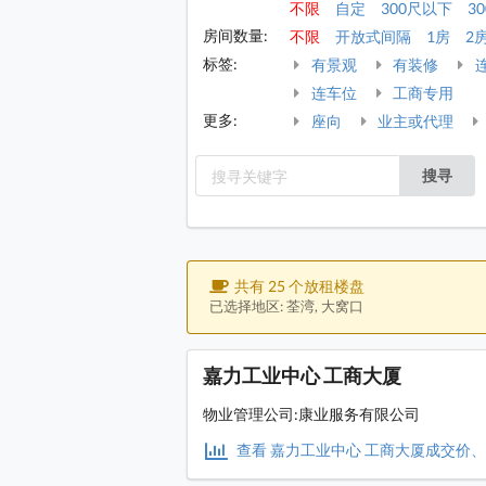
不限
自定
300尺以下
30
房间数量:
不限
开放式间隔
1房
2
标签:
有景观
有装修
连车位
工商专用
更多:
座向
业主或代理
搜寻
共有 25 个放租楼盘
已选择地区: 荃湾, 大窝口
嘉力工业中心 工商大厦
物业管理公司:康业服务有限公司
查看 嘉力工业中心 工商大厦成交价