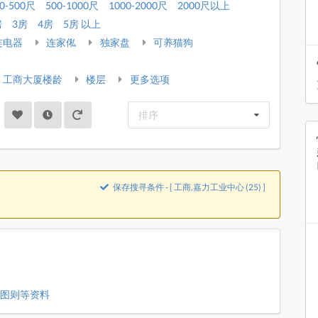
0-500尺
500-1000尺
1000-2000尺
2000尺以上
房
3房
4房
5房 以上
连电器
连家俬
独家盘
可养猫狗
工商大厦楼龄
楼层
更多选项
排序
保存搜寻条件 - [ 工商,嘉力工业中心 (25) ]
、图则等资料