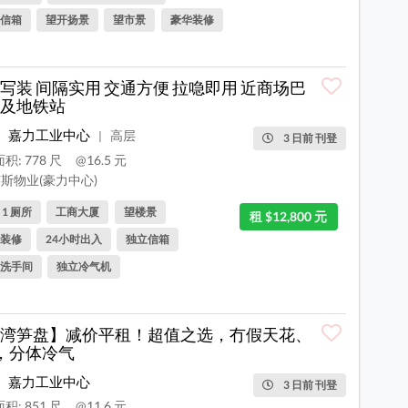
信箱
望开扬景
望市景
豪华装修
写装 间隔实用 交通方便 拉喼即用 近商场巴
及地铁站
嘉力工业中心
高层
|
3 日前 刊登
积: 778 尺
@16.5 元
斯物业(豪力中心)
, 1 厕所
工商大厦
望楼景
租 $12,800 元
装修
24小时出入
独立信箱
洗手间
独立冷气机
湾笋盘】减价平租！超值之选，冇假天花、
，分体冷气
嘉力工业中心
3 日前 刊登
积: 851 尺
@11.6 元