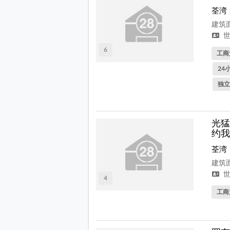
荃湾
建筑面
世
6
工商
24
独立
光猛
约我
荃湾
建筑面
世
4
工商