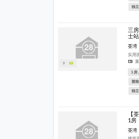
独立
三房
士站
荃湾
实用面
莱
9
3 房 
雅致
独立
【荃
1房
荃湾
建筑面