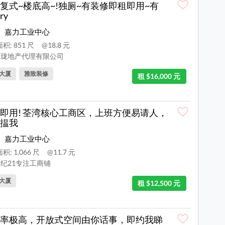
复式~楼底高~!独厕~有装修即租即用~有
ry
嘉力工业中心
积: 851 尺
@18.8 元
珑地产代理有限公司
大厦
雅致装修
租 $16,000 元
即用! 荃湾核心工商区，上班方便易请人，
揾我
嘉力工业中心
积: 1,066 尺
@11.7 元
纪21专注工商铺
大厦
租 $12,500 元
率极高，开放式空间由你话事，即约我睇