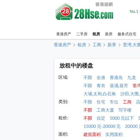
No.
香港房产
二手房
租房
新房
服务式住宅
香港房产
租房
工商
新界
荃湾,大
放租中的楼盘
区域:
不限
全港
香港岛
九龙
不限
青衣
葵涌,葵芳
荃
大埔,太和,白石角
沙田,大围
类别:
不限
住宅
车位
工商
不限
工商大厦
写字楼
租价:
不限
自定
5000 元以下
15000 元-20000 元
20000 
面积:
建筑面积
实用面积