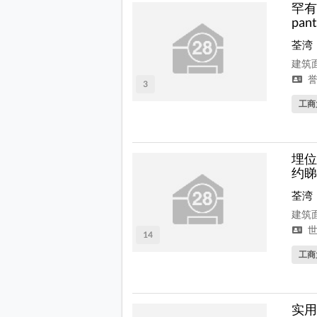
罕有
pant
荃湾
建筑面
誉
3
工商
埋位
约睇
荃湾
建筑面
世
14
工商
实用