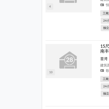
恒
4
工商
24
独立
15
南丰
荃湾
建筑面
歌
10
工商
24
独立