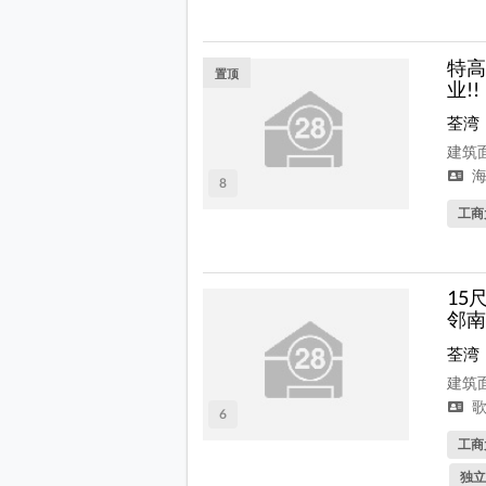
特高
置顶
业!!
荃湾
建筑面
海
8
工商
15
邻南
荃湾
建筑面
歌
6
工商
独立