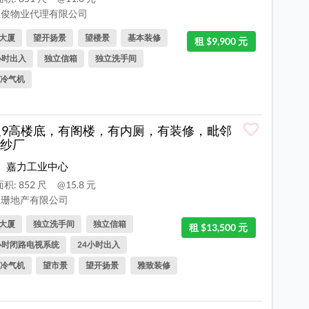
俊物业代理有限公司
大厦
望开扬景
望楼景
基本装修
租 $9,900 元
小时出入
独立信箱
独立洗手间
冷气机
尺9高楼底，有阁楼，有内厕，有装修，毗邻
纱厂
嘉力工业中心
积: 852 尺
@15.8 元
珊地产有限公司
大厦
独立洗手间
独立信箱
租 $13,500 元
小时闭路电视系统
24小时出入
冷气机
望市景
望开扬景
雅致装修