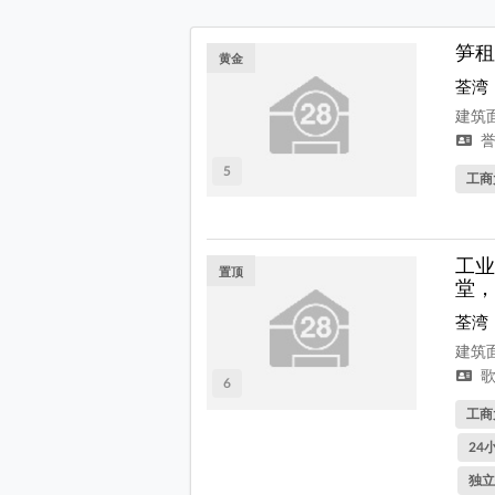
笋租
黄金
荃湾
建筑面
誉
5
工商
工业
置顶
堂，
荃湾
建筑面
歌
6
工商
24
独立