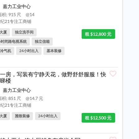
嘉力工业中心
积: 915 尺
@14
纪21专注工商铺
大厦
独立洗手间
租 $12,800 元
小时闭路电视系统
独立信箱
冷气机
24小时出入
基本装修
一房，写装有宁静天花，做野舒舒服服！快
睇楼
嘉力工业中心
积: 851 尺
@14.7 元
纪21专注工商铺
大厦
雅致装修
24小时出入
租 $12,500 元