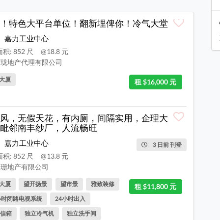
！特色大平台单位！翻新埋俾你！冷气大堂
嘉力工业中心
积: 852 尺
@18.8 元
珑地产代理有限公司
大厦
租 $16,000 元
风，无假天花，有内厕，间隔实用，企理大
毗邻南丰纱厂，人流畅旺
嘉力工业中心
3 日前 刊登
积: 852 尺
@13.8 元
珊地产有限公司
大厦
望开扬景
望市景
雅致装修
租 $11,800 元
小时闭路电视系统
24小时出入
信箱
独立冷气机
独立洗手间