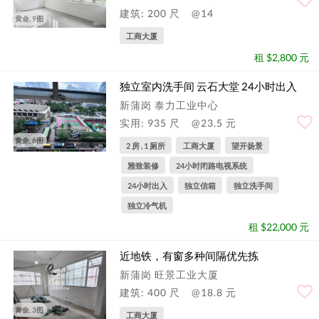
建筑: 200 尺
@14
黄金, 9图
工商大厦
租 $2,800 元
独立室内洗手间 云石大堂 24小时出入
新蒲岗 泰力工业中心
实用: 935 尺
@23.5 元
黄金, 6图
2 房 , 1 厕所
工商大厦
望开扬景
雅致装修
24小时闭路电视系统
24小时出入
独立信箱
独立洗手间
独立冷气机
租 $22,000 元
近地铁，有窗多种间隔优先拣
新蒲岗 旺景工业大厦
建筑: 400 尺
@18.8 元
黄金, 3图
工商大厦