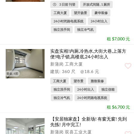
3 日前 刊登
开放式间隔 , 1 厕所
工商大厦
望开扬景
豪华装修
24小时闭路电视系统
24小时出入
独立洗手间
独立冷气机
租 $7,000 元
实盘实相!内厕,冷热水,大街大巷,上落方
便!电子锁,高楼底,24小时出入
新蒲岗 工商大厦
建筑: 360 尺
@18.6 元
黄金, 4图
工商大厦
望市景
雅致装修
独立洗手间
24小时出入
独立信箱
独立冷气机
24小时闭路电视系统
租 $6,700 元
【安居独家盘】全新场! 有窗无窗! 先到
先拣! 月中完工!
新蒲岗 双喜工业大厦