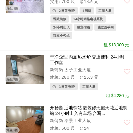
实用: 700 尺
@18.6 元
黄金, 1图
2 日前 刊登
1 厕所
工商大厦
雅致装修
24小时闭路电视系统
24小时出入
独立信箱
独立洗手间
独立冷气机
租 $13,000 元
干净企理 内厕热水炉 交通便利 24小时
工作室
新蒲岗 太子工业大厦
建筑: 280 尺
@15.3 元
黄金, 7图
3 日前 刊登
工商大厦
租 $4,280 元
开扬窗 近地铁站 靓装修无假天花近地铁
站 24小时出入有车场 合写 ...
新蒲岗 泰景工业大厦
建筑: 500 尺
@14
黄金, 5图