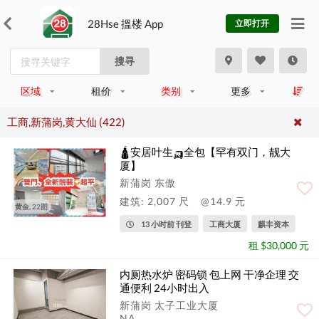
28Hse 搵楼 App
立即打开
搜寻
区域
租价
类别
更多
工商,新蒲岗,黄大仙 (422)
🛕安居叶生🛺全包【罕有双门，靓大
厦】
新蒲岗 东傲
建筑: 2,007 尺
@14.9 元
黄金, 22图
13 小时前 刊登
工商大厦
麒丰资本
租 $30,000 元
内厕热水炉 密码锁 包上网 干净企理 交
通便利 24小时出入
新蒲岗 太子工业大厦
NA