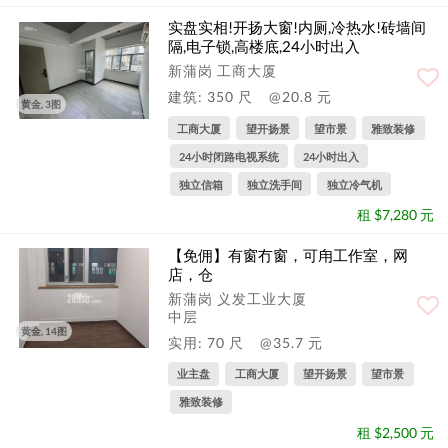
实盘实相!开扬大窗!内厕,冷热水!砖墙间
隔,电子锁,高楼底,24小时出入
新蒲岗 工商大厦
建筑: 350 尺
@20.8 元
黄金, 3图
工商大厦
望开扬景
望市景
雅致装修
24小时闭路电视系统
24小时出入
独立信箱
独立洗手间
独立冷气机
租 $7,280 元
【免佣】有窗冇窗，可甪工作室，网
店，仓
新蒲岗 义发工业大厦
中层
黄金, 14图
实用: 70 尺
@35.7 元
业主盘
工商大厦
望开扬景
望市景
雅致装修
租 $2,500 元