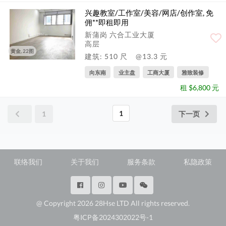
兴趣教室/工作室/美容/网店/创作室, 免
佣**即租即用
新蒲岗 六合工业大厦
高层
黄金, 22图
建筑: 510 尺
@13.3 元
向东南
业主盘
工商大厦
雅致装修
租 $6,800 元
1
1
下一页
联络我们
关于我们
服务条款
私隐政策
@ Copyright 2026 28Hse LTD All rights reserved.
粤ICP备2024302022号-1