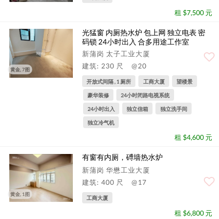
租 $7,500 元
光猛窗 内厕热水炉 包上网 独立电表 密
码锁 24小时出入 合多用途工作室
新蒲岗 太子工业大厦
建筑: 230 尺
@20
黄金, 7图
开放式间隔 , 1 厕所
工商大厦
望楼景
豪华装修
24小时闭路电视系统
24小时出入
独立信箱
独立洗手间
独立冷气机
租 $4,600 元
有窗有内厕，磗墙热水炉
新蒲岗 华懋工业大厦
建筑: 400 尺
@17
黄金, 1图
工商大厦
租 $6,800 元