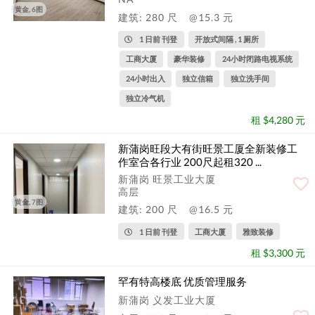
黄金, 6图
建筑: 280 尺
@15.3 元
1 日前 刊登
开放式间隔 , 1 厕所
工商大厦
豪华装修
24小时闭路电视系统
24小时出入
独立信箱
独立洗手间
独立冷气机
租 $4,280 元
新蒲岗旺段大有街旺景工厦全新装修工
作室合各行业 200尺起租320 ...
新蒲岗 旺景工业大厦
高层
黄金, 7图
建筑: 200 尺
@16.5 元
1 日前 刊登
工商大厦
雅致装修
租 $3,300 元
罕有特高楼底 优质管理服务
新蒲岗 义发工业大厦