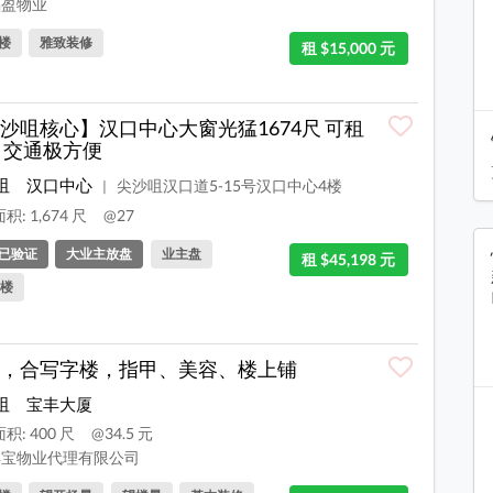
盈物业
楼
雅致装修
租 $15,000 元
沙咀核心】汉口中心大窗光猛1674尺 可租
 交通极方便
咀
汉口中心
尖沙咀汉口道5-15号汉口中心4楼
|
积: 1,674 尺
@27
已验证
大业主放盘
业主盘
租 $45,198 元
楼
，合写字楼，指甲、美容、楼上铺
咀
宝丰大厦
积: 400 尺
@34.5 元
宝物业代理有限公司