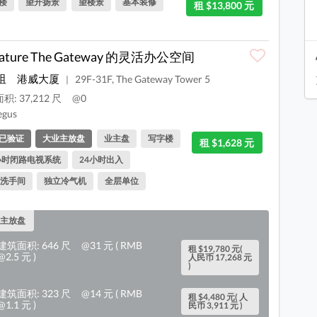
楼
望开扬景
望楼景
基本装修
租 $13,800 元
nature The Gateway 的灵活办公空间
咀
港威大厦
29F-31F, The Gateway Tower 5
|
: 37,212 尺
@0
egus
已验证
大业主放盘
业主盘
写字楼
租 $1,628 元
小时闭路电视系统
24小时出入
洗手间
独立冷气机
全层单位
主放盘
建筑面积: 646 尺
@31 元 ( RMB
租 $19,780 元(
@2.5 元 )
人民币 17,268 元
)
建筑面积: 323 尺
@14 元 ( RMB
租 $4,480 元( 人
@1.1 元 )
民币 3,911 元 )