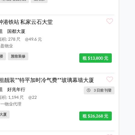
钟港铁站 私家云石大堂
咀
国都大厦
积: 278 尺
@49.6 元
盈物业
楼
雅致装修
租 $13,800 元
平租靓装**特平加时冷气费**玻璃幕墙大厦
咀
好兆年行
3 日前 刊登
积: 1,194 尺
@22
一物业代理
大厦
租 $26,268 元