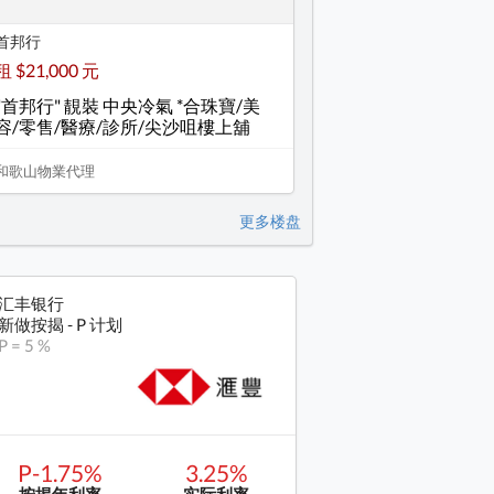
首邦行
租 $21,000 元
"首邦行" 靚裝 中央冷氣 *合珠寶/美
容/零售/醫療/診所/尖沙咀樓上舖
和歌山物業代理
更多楼盘
汇丰银行
新做按揭 - P 计划
P = 5 %
P-1.75%
3.25%
按揭年利率
实际利率