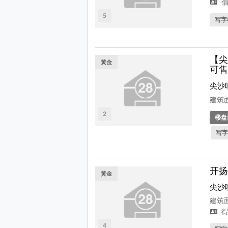
倡
5
写字
【尖
黄金
可售
尖沙
建筑面
2
楼盘
写字
开扬
黄金
尖沙
建筑面
得
4