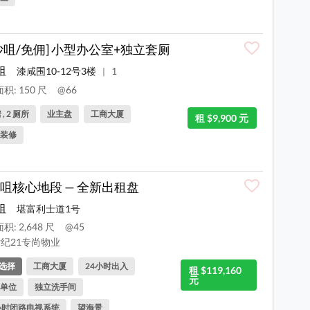
沙咀/免佣] 小型办公室+独立套厕
咀
漆咸围10-12号3楼
1
|
积: 150 尺
@66
 , 2 厕所
业主盘
工商大厦
租 $9,900 元
装修
咀核心地段 — 全新出租盘
咀
堪富利士道1号
积: 2,648 尺
@45
纪21专尚物业
选择
工商大厦
24小时出入
租 $119,160
元
单位
独立洗手间
小时闭路电视系统
望海景