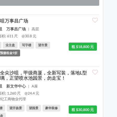
咀万事昌广场
咀
万事昌广场
高层
|
积: 611 尺
@30.8 元
业主盘
写字楼
望市景
租 $18,800 元
预缴租金9折
全尖沙咀，甲级商厦，全新写装，落地L型
璃，正望喷水池园景，勿走宝！
咀
新文华中心
A座
|
积: 1,260 尺
@24.4 元
纪工商物业代理
楼
望开扬景
望园景
豪华装修
租 $30,800 元
盘