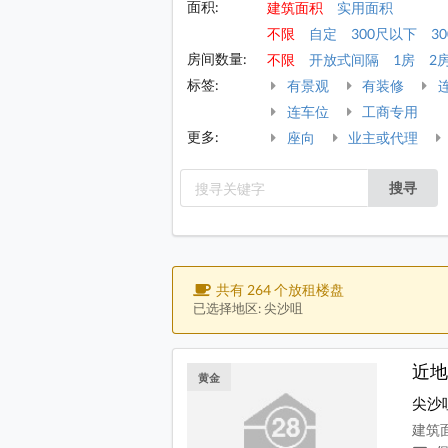
面积:
建筑面积
实用面积
不限
自定
300尺以下
30
房间数量:
不限
开放式间隔
1房
2
标签:
有景观
有装修
连车位
工商专用
更多:
座向
业主或代理
搜寻
共有 264 个放租楼盘
已选择地区: 尖沙咀
近地
黄金
尖沙
建筑面