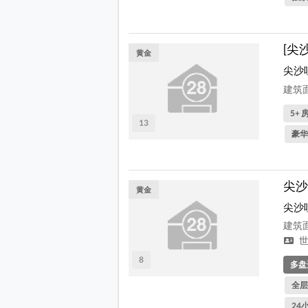
[尖
黄金
尖沙
建筑面
5+ 房
13
豪华
尖沙
黄金
尖沙
建筑面
世
8
多盘
全层
24