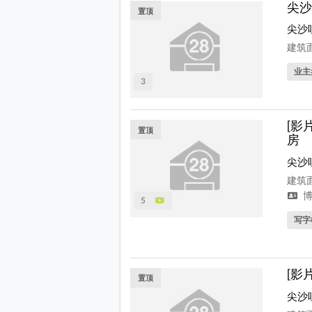
尖沙
置顶
尖沙
建筑面
业主
3
[影
置顶
房
尖沙
建筑面
博
5
写字
[影
置顶
尖沙