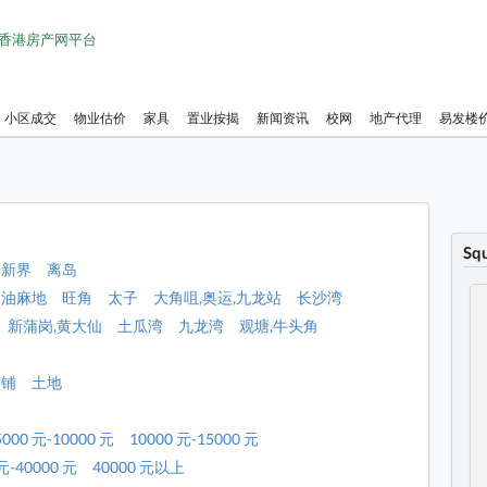
1 香港房产网平台
小区成交
物业估价
家具
置业按揭
新闻资讯
校网
地产代理
易发楼
Sq
新界
离岛
油麻地
旺角
太子
大角咀,奥运,九龙站
长沙湾
新蒲岗,黄大仙
土瓜湾
九龙湾
观塘,牛头角
店铺
土地
5000 元-10000 元
10000 元-15000 元
元-40000 元
40000 元以上