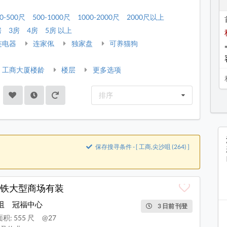
0-500尺
500-1000尺
1000-2000尺
2000尺以上
房
3房
4房
5房 以上
连电器
连家俬
独家盘
可养猫狗
工商大厦楼龄
楼层
更多选项
排序
保存搜寻条件 - [ 工商,尖沙咀 (264) ]
铁大型商场有装
咀
冠福中心
3 日前 刊登
积: 555 尺
@27