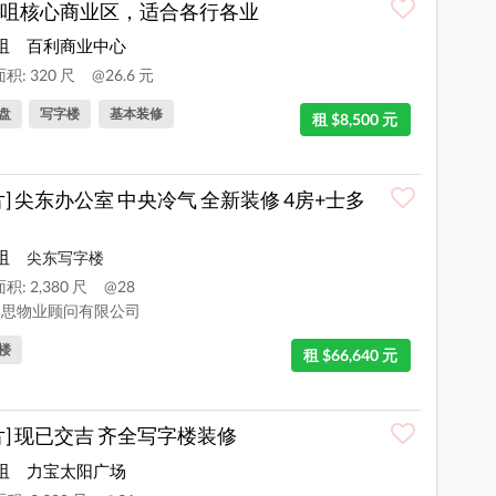
咀核心商业区，适合各行各业
咀
百利商业中心
积: 320 尺
@26.6 元
盘
写字楼
基本装修
租 $8,500 元
片] 尖东办公室 中央冷气 全新装修 4房+士多
咀
尖东写字楼
积: 2,380 尺
@28
思物业顾问有限公司
楼
租 $66,640 元
片] 现已交吉 齐全写字楼装修
咀
力宝太阳广场