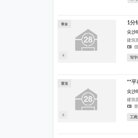
1分
黄金
尖沙
建筑面
倡
4
写字
**
置顶
尖沙
建筑面
誉
6
工商