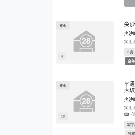
尖沙
黄金
尖沙
实用面
3 房
4
全年
平通
黄金
大玻
尖沙
实用面
创
10
写字
独家