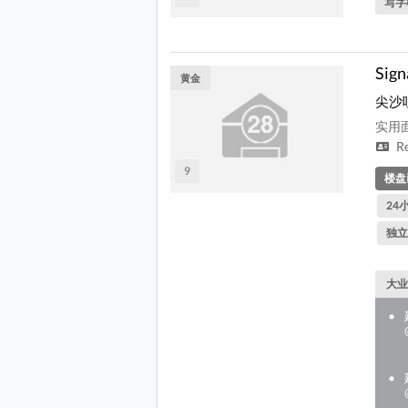
写字
Sig
黄金
尖沙
实用面积
R
9
楼盘
24
独立
大业