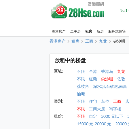
No.
香港房产
二手房
租房
新房
服务式住宅
香港房产
租房
工商
九龙
尖沙咀
放租中的楼盘
区域:
不限
全港
香港岛
九龙
不限
红磡
尖沙咀
佐敦
荔枝角
深水埗,石硖尾,南昌
油塘
类别:
不限
住宅
车位
工商
不限
工商大厦
写字楼
租价:
不限
自定
5000 元以下
15000 元-20000 元
20000 