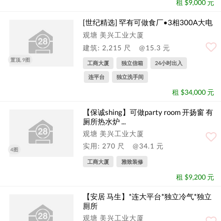
租 $9,000 元
[世纪精选] 罕有可做食厂•3相300A大电
观塘 美兴工业大厦
建筑: 2,215 尺
@15.3 元
置顶, 9图
工商大厦
独立信箱
24小时出入
连平台
独立洗手间
租 $34,000 元
【保诚shing】可做party room 开扬窗 有
厕所热水炉 ...
观塘 美兴工业大厦
实用: 270 尺
@34.1 元
4图
工商大厦
雅致装修
租 $9,200 元
【安居 马生】*连大平台*独立冷气*独立
厠所
观塘 美兴工业大厦