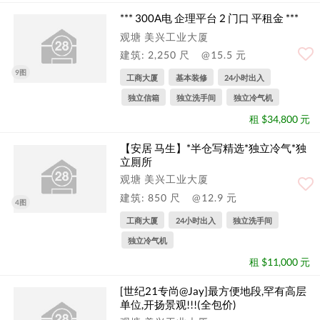
*** 300A电 企理平台 2 门口 平租金 ***
观塘 美兴工业大厦
建筑: 2,250 尺
@15.5 元
9图
工商大厦
基本装修
24小时出入
独立信箱
独立洗手间
独立冷气机
租 $34,800 元
【安居 马生】*半仓写精选*独立冷气*独
立厠所
观塘 美兴工业大厦
建筑: 850 尺
@12.9 元
4图
工商大厦
24小时出入
独立洗手间
独立冷气机
租 $11,000 元
[世纪21专尚@Jay]最方便地段,罕有高层
单位,开扬景观!!!(全包价)