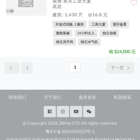
观塘 美兴工业大厦
高层
13图
建筑: 1,430 尺
@16.8 元
开放式间隔 , 2 厕所
工商大厦
望开扬景
雅致装修
24小时出入
独立信箱
独立洗手间
独立冷气机
租 $24,000 元
1
1
下一页
联络我们
关于我们
服务条款
私隐政策
@ Copyright 2026 28Hse LTD All rights reserved.
粤ICP备2024302022号-1
深圳市福田区福田街道岗厦社区彩田路3069号星河世纪A楝2307E3