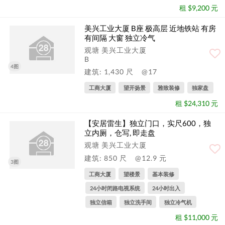
租 $9,200 元
美兴工业大厦 B座 极高层 近地铁站 有房
有间隔 大窗 独立冷气
观塘 美兴工业大厦
B
4图
建筑: 1,430 尺
@17
工商大厦
望开扬景
雅致装修
独家盘
租 $24,310 元
【安居雷生】独立门口，实尺600，独
立内厕，仓写, 即走盘
观塘 美兴工业大厦
建筑: 850 尺
@12.9 元
3图
工商大厦
望楼景
基本装修
24小时闭路电视系统
24小时出入
独立信箱
独立洗手间
独立冷气机
租 $11,000 元