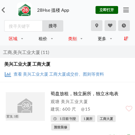
28Hse 搵楼 App
立即打开
搜寻
区域
租价
类别
更多
工商,美兴工业大厦 (11)
美兴工业大厦 工商大厦
查看 美兴工业大厦 工商大厦成交价、图则等资料
荀盘放租，独立厕所，独立水电表
观塘 美兴工业大厦
建筑: 600 尺
@15
置顶, 3图
1 日前 刊登
1 厕所
工商大厦
雅致装修