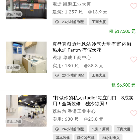
观塘 凯源工业大厦
建筑: 1,257 尺
@13.9 元
黄金, 10图
23 小时前 刊登
工商大厦
租 $17,500 元
真盘真图 近地铁站 冷气大堂 有窗 内厕
热水炉 Pantry 冇假天花
观塘 华成工商中心
实用: 180 尺
@38.3 元
黄金, 4图
23 小时前 刊登
工商大厦
租 $6,900 元
*打做你的私人studio! 独立门口，8成实
用！全新装修，独冷独厕！
荔枝角 香港工业中心
实用: 630 尺
@23.8 元
黄金, 10图
24 小时前 刊登
1 房 , 1 厕所
工商大厦
基本装修
独立冷气机
24小时出入