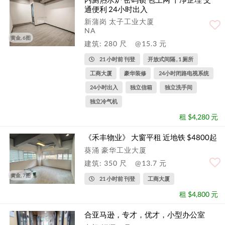
通便利 24小时出入
新蒲岗 太子工业大厦
NA
黄金, 6图
建筑: 280 尺
@15.3 元
21 小时前 刊登
开放式间隔 , 1 厕所
工商大厦
豪华装修
24小时闭路电视系统
24小时出入
独立信箱
独立洗手间
独立冷气机
租 $4,280 元
《禾丰物业》 大窗平租 近地铁 $4800起
葵涌 豪华工业大厦
建筑: 350 尺
@13.7 元
黄金, 7图
21 小时前 刊登
工商大厦
租 $4,800 元
合亚马逊，专才，优才，小型办公室