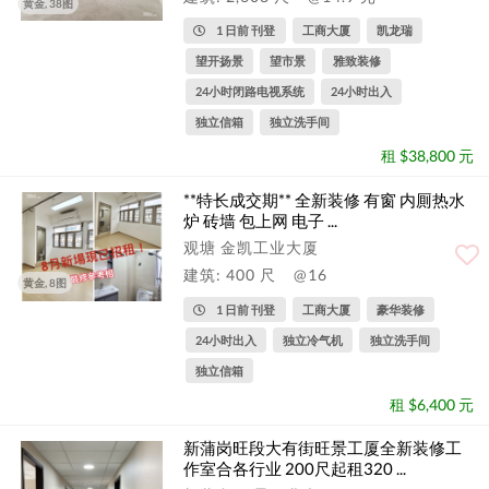
黄金, 38图
1 日前 刊登
工商大厦
凯龙瑞
望开扬景
望市景
雅致装修
24小时闭路电视系统
24小时出入
独立信箱
独立洗手间
租 $38,800 元
**特长成交期** 全新装修 有窗 内厠热水
炉 砖墙 包上网 电子 ...
观塘 金凯工业大厦
建筑: 400 尺
@16
黄金, 8图
1 日前 刊登
工商大厦
豪华装修
24小时出入
独立冷气机
独立洗手间
独立信箱
租 $6,400 元
新蒲岗旺段大有街旺景工厦全新装修工
作室合各行业 200尺起租320 ...