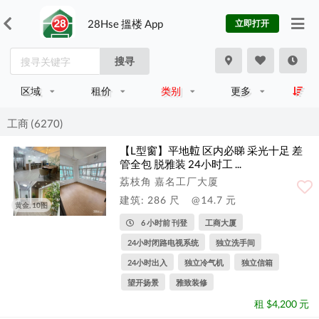
28Hse 搵楼 App
立即打开
搜寻
区域
租价
类别
更多
工商 (6270)
【L型窗】平地𨋢 区内必睇 采光十足 差
管全包 脱雅装 24小时工 ...
荔枝角 嘉名工厂大厦
建筑: 286 尺
@14.7 元
黄金, 10图
6 小时前 刊登
工商大厦
24小时闭路电视系统
独立洗手间
24小时出入
独立冷气机
独立信箱
望开扬景
雅致装修
租 $4,200 元