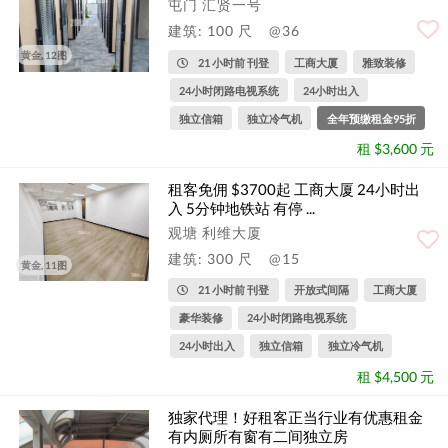
屯门 汇贤一号
建筑: 100 尺
@36
黄金, 12图
21 小时前 刊登
工商大厦
雅致装修
24小时闭路电视系统
24小时出入
独立信箱
独立冷气机
全年预缴租金95折
租 $3,600 元
租客免佣 $3700起 工商大厦 24小时出
入 5分钟地铁站 有停 ...
观塘 利维大厦
建筑: 300 尺
@15
黄金, 11图
21 小时前 刊登
开放式间隔
工商大厦
豪华装修
24小时闭路电视系统
24小时出入
独立信箱
独立冷气机
租 $4,500 元
独家代理！好租客正当行业有优惠租金
有内厕所有窗有二间独立房