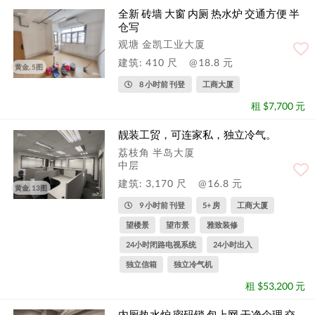
全新 砖墙 大窗 内厕 热水炉 交通方便 半
仓写
观塘 金凯工业大厦
建筑: 410 尺
@18.8 元
黄金, 5图
8 小时前 刊登
工商大厦
租 $7,700 元
靓装工贸，可连家私，独立冷气。
荔枝角 半岛大厦
中层
建筑: 3,170 尺
@16.8 元
黄金, 13图
9 小时前 刊登
5+ 房
工商大厦
望楼景
望市景
雅致装修
24小时闭路电视系统
24小时出入
独立信箱
独立冷气机
租 $53,200 元
内厕热水炉 密码锁 包上网 干净企理 交