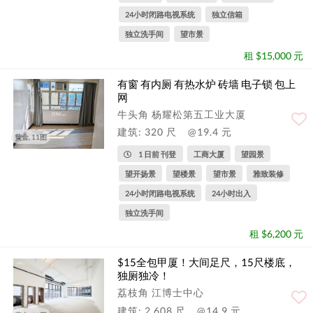
24小时闭路电视系统
独立信箱
独立洗手间
望市景
租 $15,000 元
有窗 有内厕 有热水炉 砖墙 电子锁 包上
网
牛头角 杨耀松第五工业大厦
建筑: 320 尺
@19.4 元
黄金, 11图
1 日前 刊登
工商大厦
望园景
望开扬景
望楼景
望市景
雅致装修
24小时闭路电视系统
24小时出入
独立洗手间
租 $6,200 元
$15全包甲厦！大间足尺，15尺楼底，
独厕独冷！
荔枝角 江博士中心
建筑: 2,608 尺
@14.9 元