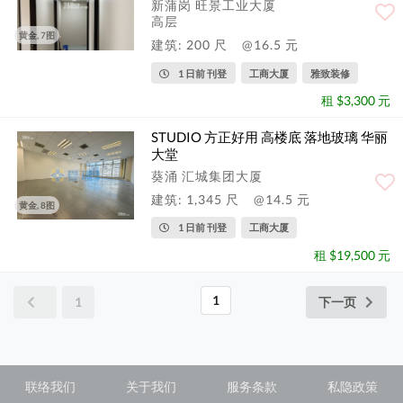
新蒲岗 旺景工业大厦
高层
黄金, 7图
建筑: 200 尺
@16.5 元
1 日前 刊登
工商大厦
雅致装修
租 $3,300 元
STUDIO 方正好用 高楼底 落地玻璃 华丽
大堂
葵涌 汇城集团大厦
建筑: 1,345 尺
@14.5 元
黄金, 8图
1 日前 刊登
工商大厦
租 $19,500 元
1
1
下一页
联络我们
关于我们
服务条款
私隐政策