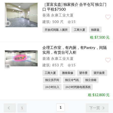
［置富实盘] 独家推介 合半仓写 独立门
口 平租$7500
葵涌 永康工业大厦
建筑: 500 尺
@15
5图
开放式间隔 , 1 厕所
工商大厦
独家盘
租 $7,500 元
企理工作室，有内厕，有Pantry，间隔
实用，有货台可入柜
葵涌 永康工业大厦
建筑: 853 尺
@15
5图
工商大厦
雅致装修
望市景
望开扬景
独立洗手间
独立冷气机
独立信箱
24小时出入
24小时闭路电视系统
租 $12,800 元
1
1
下一页