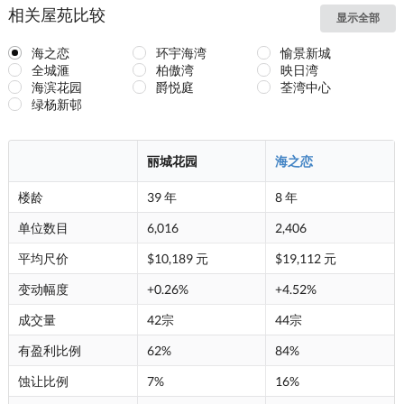
相关屋苑比较
显示全部
海之恋
环宇海湾
愉景新城
全城滙
柏傲湾
映日湾
海滨花园
爵悦庭
荃湾中心
绿杨新邨
丽城花园
海之恋
楼龄
39 年
8 年
单位数目
6,016
2,406
平均尺价
$10,189 元
$19,112 元
变动幅度
+0.26%
+4.52%
成交量
42宗
44宗
有盈利比例
62%
84%
蚀让比例
7%
16%