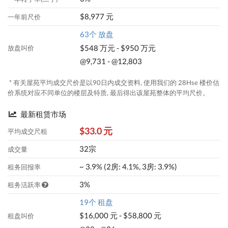
$8,977 元
一年前尺价
63个 放盘
$548 万元 - $950 万元
放盘叫价
@9,731 - @12,803
* 有关屋苑平均成交尺价是以90日内成交资料, 使用我们的 28Hse 楼价估
价系统对应不同单位的楼层及特质, 最后得出该屋苑整体的平均尺价。
最新租赁市场
$33.0 元
平均成交尺租
32宗
成交量
~ 3.9% (2房: 4.1%, 3房: 3.9%)
租务回报率
3%
租务活跃率
19个 租盘
$16,000 元 - $58,800 元
租盘叫价