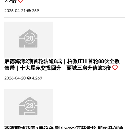
2.2倍
2026-04-21
269
启德海湾2期首轮沽逾8成｜柏傲庄III首轮88伙全数
售罄｜十大屋苑交投回升 丽城三房升值逾3倍
2026-04-20
4,269
荃湾丽城花园2房议价后以$482万获承接 期内升值逾