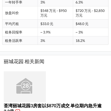
一年转手率
3%
6.3%
$548 万元 - $950
$720 万元 - $2,850
放盘叫价
万元
万元
平均尺租
$33.0 元
$48.0 元
租务回报率
~ 3.9%
~ 3%
租务活跃率
3%
18.2%
丽城花园 相关新闻
荃湾丽城花园3房套以$870万成交 单位期内急升逾