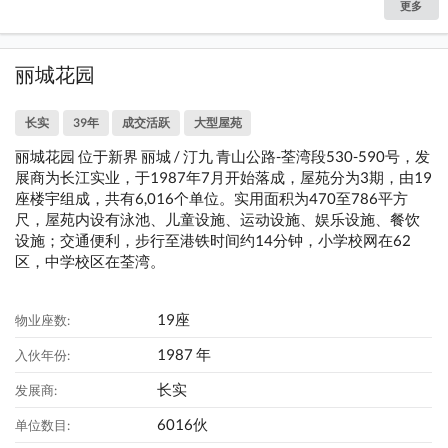
更多
丽城花园
长实
39年
成交活跃
大型屋苑
丽城花园 位于新界 丽城 / 汀九 青山公路-荃湾段530-590号，发
展商为长江实业，于1987年7月开始落成，屋苑分为3期，由19
座楼宇组成，共有6,016个单位。实用面积为470至786平方
尺，屋苑内设有泳池、儿童设施、运动设施、娱乐设施、餐饮
设施；交通便利，步行至港铁时间约14分钟，小学校网在62
区，中学校区在荃湾。
19座
物业座数:
1987 年
入伙年份:
长实
发展商:
6016伙
单位数目: