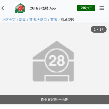
28Hse 搵楼 App
立即打开
小区专页
新界
荃湾,大窝口
荃湾
丽城花园
1
/
17
物业布局图 平面图