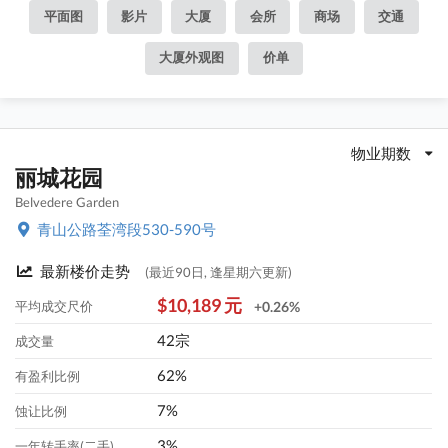
平面图
影片
大厦
会所
商场
交通
大厦外观图
价单
物业期数
丽城花园
Belvedere Garden
青山公路荃湾段530-590号
最新楼价走势
(最近90日, 逢星期六更新)
$10,189 元
平均成交尺价
+0.26%
42宗
成交量
62%
有盈利比例
7%
蚀让比例
3%
一年转手率(二手)