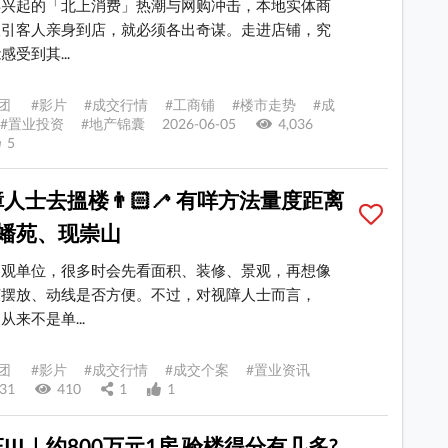
年兴起的「北上消费」热潮与网购冲击，本地实体商
吸引客人亲身到店，就必须各出奇谋。走进店铺，究
受到其...
团 #影片 #成交行情 #工商铺 #楼市走势 #成
#置业投资 #地产锦囊 2026-06-05
4,036
5
人士去搵楼👨🏻🦯 有咩方法量度距离
龙蟠苑、现崇山
参观单位，很多时会先看面积、装修、景观，再想像
何摆放、动线是否方便。不过，对视障人士而言，
从来不是单...
团 #影片 #成交行情 #成交个案 #置业资讯
5-31
410
1
1
III｜约800万元1房 验楼得分有几多?