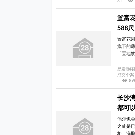
31
置富
588
置富花
旗下的薄
「置地饮牛
易发睇楼
成交个案 
8
长沙湾
都可
偶尔也
之处是
柜、洗脸