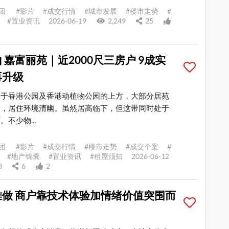
团 #影片 #成交行情 #城市发展 #楼市走势 #
#置业资讯 2026-06-19
2,249
25
 嘉富丽苑｜近2000尺三房户 9成实
再升级
位于香港公园及香港动植物公园的上方，大部分居苑
建，居住环境清幽。虽然居高临下，但这带同时处于
不少物...
团 #影片 #成交行情 #楼市走势 #成交个案 #
#地产锦囊 #置业资讯 #租屋须知 2026-06-12
03
6
2
难做 商户靠技术体验加情绪价值突围而