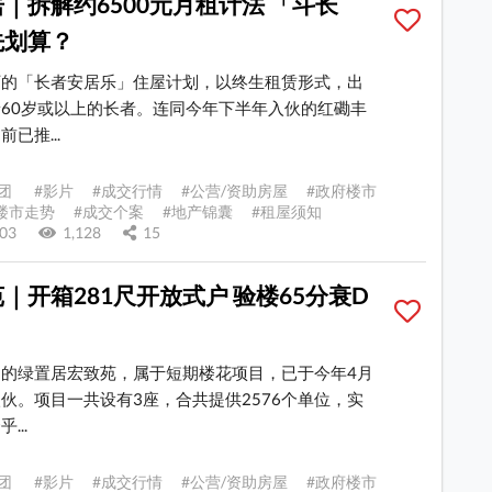
｜拆解约6500元月租计法 「斗长
先划算？
下的「长者安居乐」住屋计划，以终生租赁形式，出
60岁或以上的长者。连同今年下半年入伙的红磡丰
已推...
团 #影片 #成交行情 #公营/资助房屋 #政府楼市
楼市走势 #成交个案 #地产锦囊 #租屋须知
7-03
1,128
15
｜开箱281尺开放式户 验楼65分衰D
的绿置居宏致苑，属于短期楼花项目，已于今年4月
伙。项目一共设有3座，合共提供2576个单位，实
...
团 #影片 #成交行情 #公营/资助房屋 #政府楼市