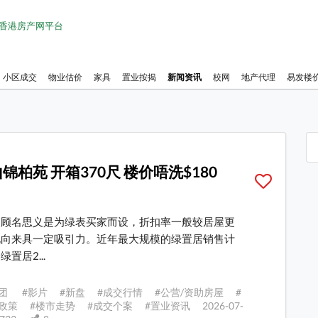
1 香港房产网平台
小区成交
物业估价
家具
置业按揭
新闻资讯
校网
地产代理
易发楼
锦柏苑 开箱370尺 楼价唔洗$180
，顾名思义是为绿表买家而设，折扣率一般较居屋更
此向来具一定吸引力。近年最大规模的绿置居销售计
置居2...
团 #影片 #新盘 #成交行情 #公营/资助房屋 #
政策 #楼市走势 #成交个案 #置业资讯 2026-07-