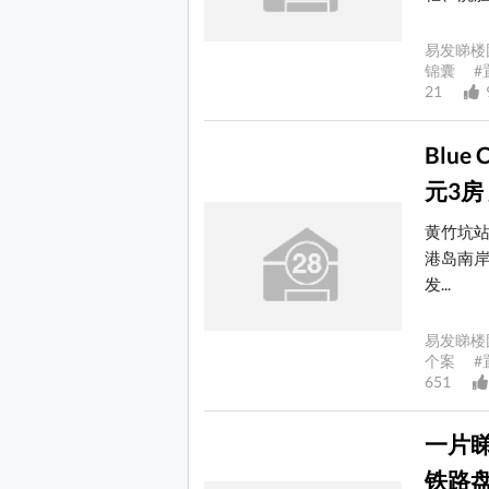
易发睇楼
锦囊 #
21
Blue
元3房
黄竹坑站
港岛南岸
发...
易发睇楼
个案 #
651
一片
铁路盘