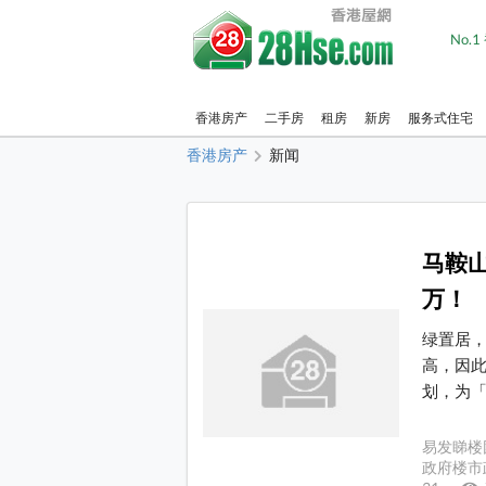
No.
香港房产
二手房
租房
新房
服务式住宅
香港房产
新闻
马鞍山
万！
绿置居
高，因
划，为「绿
易发睇楼
政府楼市