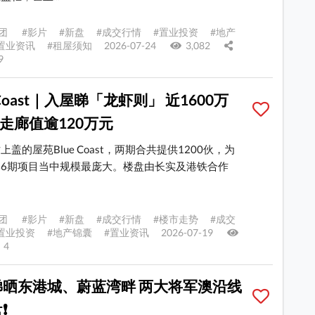
团 #影片 #新盘 #成交行情 #置业投资 #地产
置业资讯 #租屋须知 2026-07-24
3,082
9
 Coast｜入屋睇「龙虾则」 近1600万
 走廊值逾120万元
上盖的屋苑Blue Coast，两期合共提供1200伙，为
6期项目当中规模最庞大。楼盘由长实及港铁合作
团 #影片 #新盘 #成交行情 #楼市走势 #成交
置业投资 #地产锦囊 #置业资讯 2026-07-19
4
睇晒东港城、蔚蓝湾畔 两大将军澳沿线
❗