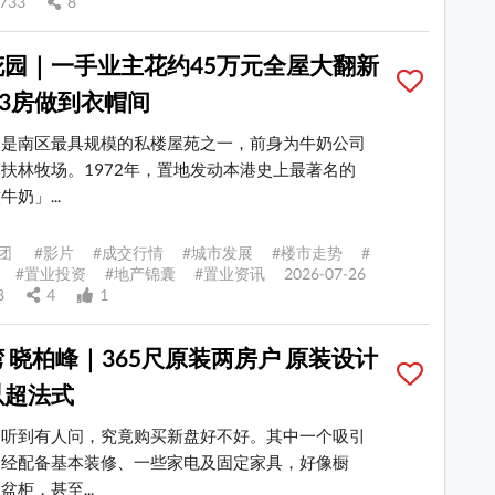
733
8
花园｜一手业主花约45万元全屋大翻新
尺3房做到衣帽间
园是南区最具规模的私楼屋苑之一，前身为牛奶公司
扶林牧场。1972年，置地发动本港史上最著名的
奶」...
团 #影片 #成交行情 #城市发展 #楼市走势 #
#置业投资 #地产锦囊 #置业资讯 2026-07-26
98
4
1
 晓柏峰｜365尺原装两房户 原装设计
以超法式
会听到有人问，究竟购买新盘好不好。其中一个吸引
已经配备基本装修、一些家电及固定家具，好像橱
盆柜，甚至...