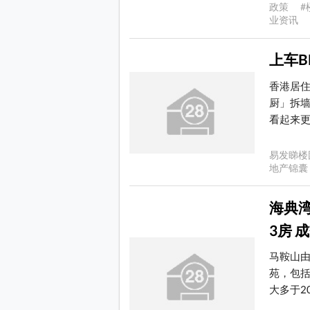
政策 #
业资讯 2
上车
香港居
厨」拆
看起来更通
易发睇楼
地产锦囊 
海典湾
3房 
马鞍山
苑，包
大多于20