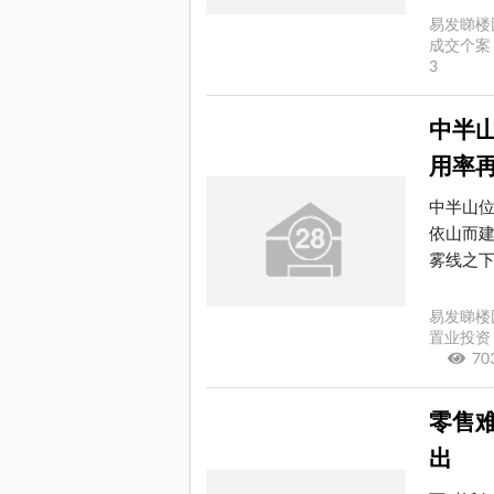
易发睇楼
成交个案 
3
中半山
用率
中半山
依山而
雾线之下。
易发睇楼
置业投资 
7
零售
出