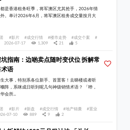
都是香港租务旺季，将军澳区尤其抢手，2026年情
外。单计2026年6月，将军澳区租务成交量按月大
团 #影片 #成交行情 #楼市走势 #成交个案 #
2026-07-17
1,309
21
5
避坑指南：边啲卖点随时变伏位 拆解常
售术语
人生大事，特别系各位新手、首置客！去睇楼或者听
嗰阵，系咪成日听到呢几句神级销情术语？ 「哗，
会所...
团 #影片 #新盘 #成交行情 #地产锦囊 #置业
26-07-10
889
9
2