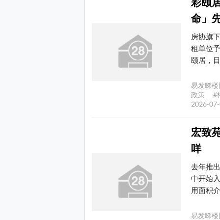
彩颐居
命」
房协旗
租单位予
颐居，目前
易发睇楼
政策 #
2026-0
宏致苑
咩
去年推出
中开始入
用面积介乎
易发睇楼