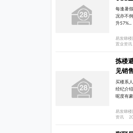
每逢暑假
况亦不例
升57%...
易发睇楼
置业资讯 
拣楼
见销
买楼系
经纪介绍
呢度有豪华
易发睇楼
资讯 20