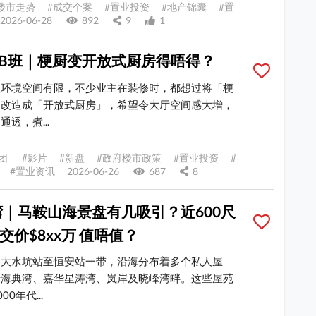
楼市走势 #成交个案 #置业投资 #地产锦囊 #置
026-06-28
892
9
1
BB班｜梗厨变开放式厨房得唔得？
住环境空间有限，不少业主在装修时，都想过将「梗
墙改造成「开放式厨房」，希望令大厅空间感大增，
透，煮...
团 #影片 #新盘 #政府楼市政策 #置业投资 #
#置业资讯 2026-06-26
687
8
｜马鞍山海景盘有几吸引？近600尺
成交价$8xx万 值唔值？
由大水坑站至恒安站一带，沿海分布着多个私人屋
括海典湾、嘉华星涛湾、岚岸及晓峰湾畔。这些屋苑
00年代...