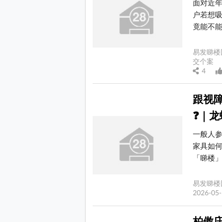
面对近
户若想
竟能不能感
易发睇楼
交个案 
4
跟视障
❓｜
一般人
家具如
「睇楼」
易发睇楼
2026-0
柏傲庄