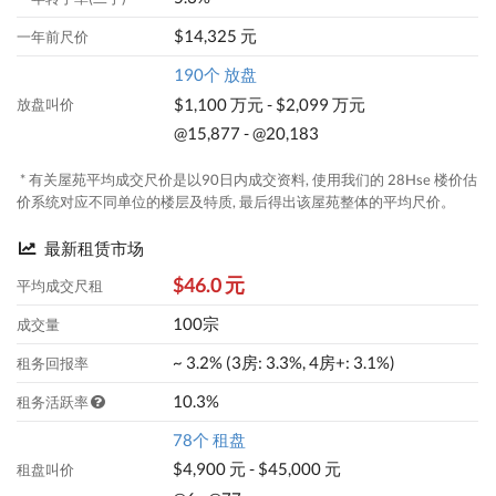
$14,325 元
一年前尺价
190个 放盘
$1,100 万元 - $2,099 万元
放盘叫价
@15,877 - @20,183
* 有关屋苑平均成交尺价是以90日内成交资料, 使用我们的 28Hse 楼价估
价系统对应不同单位的楼层及特质, 最后得出该屋苑整体的平均尺价。
最新租赁市场
$46.0 元
平均成交尺租
100宗
成交量
~ 3.2% (3房: 3.3%, 4房+: 3.1%)
租务回报率
10.3%
租务活跃率
78个 租盘
$4,900 元 - $45,000 元
租盘叫价