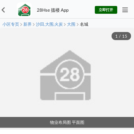
28Hse 搵楼 App
立即打开
小区专页
新界
沙田,大围,火炭
大围
名城
1
/
15
物业布局图 平面图