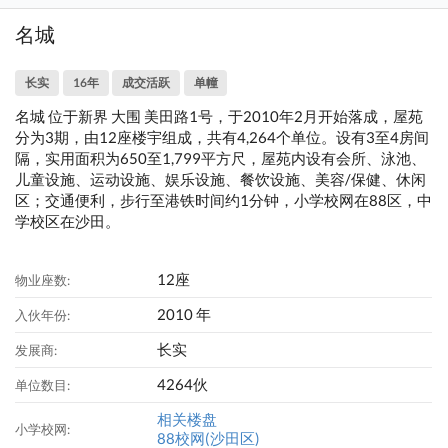
名城
长实
16年
成交活跃
单幢
名城 位于新界 大围 美田路1号，于2010年2月开始落成，屋苑
分为3期，由12座楼宇组成，共有4,264个单位。设有3至4房间
隔，实用面积为650至1,799平方尺，屋苑内设有会所、泳池、
儿童设施、运动设施、娱乐设施、餐饮设施、美容/保健、休闲
区；交通便利，步行至港铁时间约1分钟，小学校网在88区，中
学校区在沙田。
12座
物业座数:
2010 年
入伙年份:
长实
发展商:
4264伙
单位数目:
相关楼盘
小学校网:
88校网(沙田区)