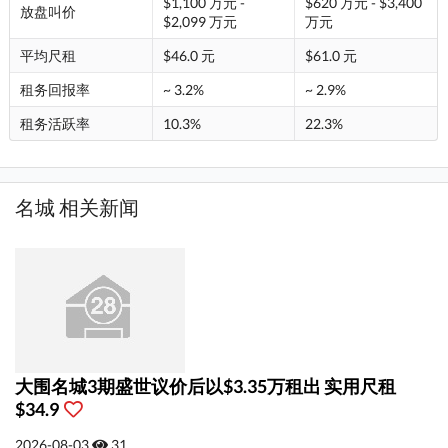
$1,100 万元 -
$620 万元 - $3,400
放盘叫价
$2,099 万元
万元
平均尺租
$46.0 元
$61.0 元
租务回报率
~ 3.2%
~ 2.9%
租务活跃率
10.3%
22.3%
名城 相关新闻
大围名城3期盛世议价后以$3.35万租出 实用尺租
$34.9
2026-08-03
31