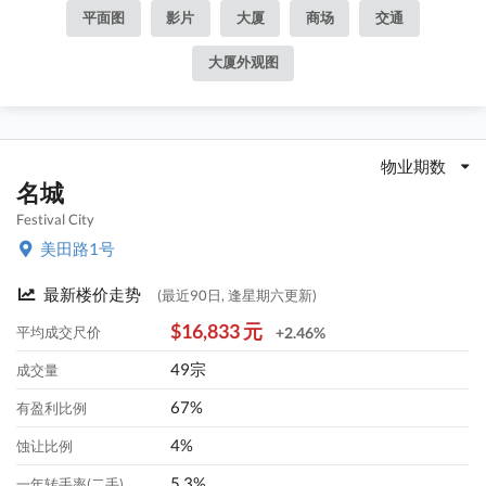
平面图
影片
大厦
商场
交通
大厦外观图
物业期数
名城
Festival City
美田路1号
最新楼价走势
(最近90日, 逢星期六更新)
$16,833 元
平均成交尺价
+2.46%
49宗
成交量
67%
有盈利比例
4%
蚀让比例
5.3%
一年转手率(二手)