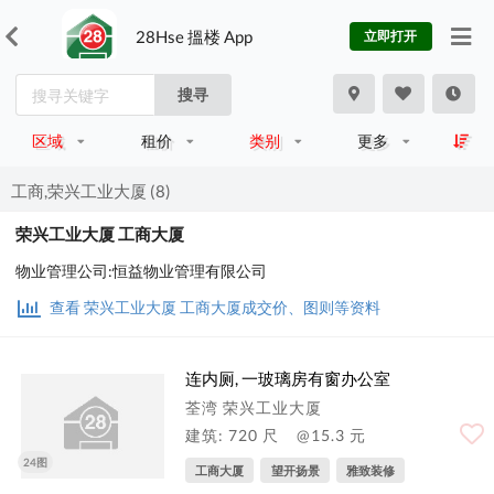
28Hse 搵楼 App
立即打开
搜寻
区域
租价
类别
更多
工商,荣兴工业大厦 (8)
荣兴工业大厦 工商大厦
物业管理公司:恒益物业管理有限公司
查看 荣兴工业大厦 工商大厦成交价、图则等资料
连内厕, 一玻璃房有窗办公室
荃湾 荣兴工业大厦
建筑: 720 尺
@15.3 元
24图
工商大厦
望开扬景
雅致装修