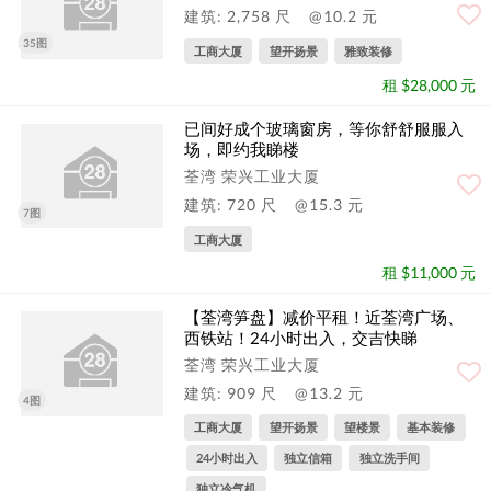
建筑: 2,758 尺
@10.2 元
35图
工商大厦
望开扬景
雅致装修
租 $28,000 元
已间好成个玻璃窗房，等你舒舒服服入
场，即约我睇楼
荃湾 荣兴工业大厦
建筑: 720 尺
@15.3 元
7图
工商大厦
租 $11,000 元
【荃湾笋盘】减价平租！近荃湾广场、
西铁站！24小时出入，交吉快睇
荃湾 荣兴工业大厦
建筑: 909 尺
@13.2 元
4图
工商大厦
望开扬景
望楼景
基本装修
24小时出入
独立信箱
独立洗手间
独立冷气机