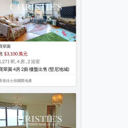
寶翠園
售 $3,100 萬元
1,271 呎, 4 房 , 2 浴室
寶翠園 4房 2廁 樓盤出售 (堅尼地城)
香港佳士得國際地產