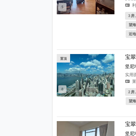
利
5
3 房 
望海
近地
宝翠
置顶
坚尼
实用面
莱
8
2 房 
望海
宝翠
坚尼