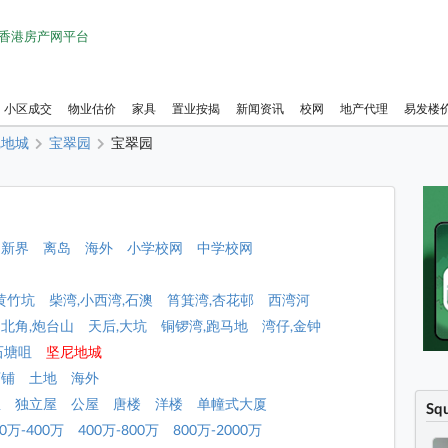
1 香港房产网平台
小区成交
物业估价
家具
置业按揭
新闻资讯
校网
地产代理
易发楼
尼地城
宝翠园
宝翠园
新界
离岛
海外
小学校网
中学校网
黄竹坑
柴湾,小西湾,石澳
筲箕湾,杏花邨
西湾河
北角,炮台山
天后,大坑
铜锣湾,跑马地
湾仔,金钟
石塘咀
坚尼地城
店铺
土地
海外
屋
独立屋
公屋
唐楼
洋楼
单幢式大厦
Sq
00万-400万
400万-800万
800万-2000万