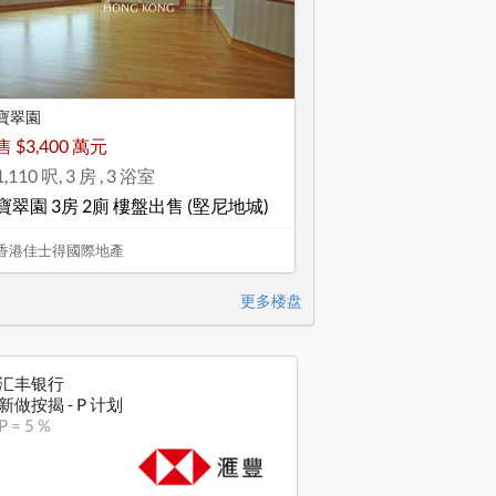
寶翠園
售 $3,400 萬元
1,110 呎, 3 房 , 3 浴室
寶翠園 3房 2廁 樓盤出售 (堅尼地城)
香港佳士得國際地產
更多楼盘
汇丰银行
新做按揭 - P 计划
P = 5 %