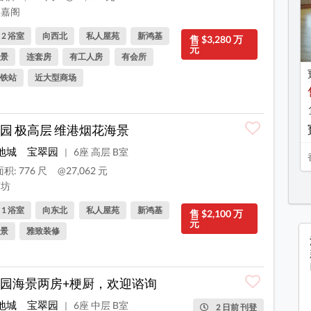
嘉阁
, 2 浴室
向西北
私人屋苑
新鸿基
售 $3,280 万
元
景
连套房
有工人房
有会所
铁站
近大型商场
园 极高层 维港烟花海景
地城
宝翠园
6座 高层 B室
|
积: 776 尺
@27,062 元
坊
, 1 浴室
向东北
私人屋苑
新鸿基
售 $2,100 万
元
景
雅致装修
园海景两房+梗厨，欢迎谘询
地城
宝翠园
6座 中层 B室
|
2 日前 刊登