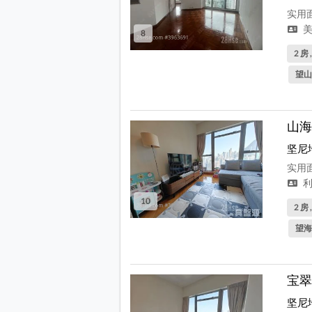
实用面
美
8
2 房 
望山
山海
坚尼
实用面
利
10
2 房 
望海
宝翠
坚尼