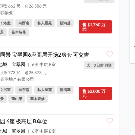
积: 662 尺
@26,586 元
联物业
, 1 浴室
向西南
私人屋苑
新鸿基
售 $1,760 万
元
景
基本装修
同景 宝翠园6座高层开扬2房套 可交吉
地城
宝翠园
6座 中层 B室
|
3 日前 刊登
积: 773 尺
@25,873 元
嘉阁地产有限公司
, 2 浴室
向东南
私人屋苑
新鸿基
售 $2,000 万
元
景
望山景
基本装修
园 6座 极高层 B单位
地城
宝翠园
6座 中层 B室
|