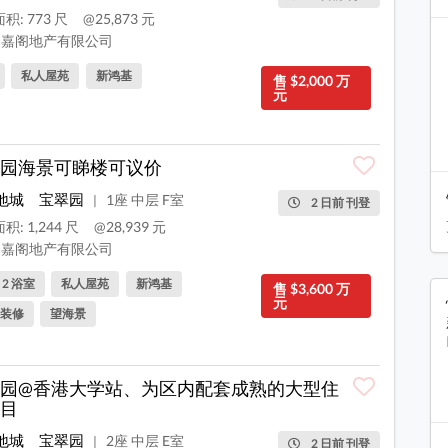
积: 773 尺
@25,873 元
嘉阁地产有限公司
私人屋苑
新鸿基
售 $2,000 万
元
园海景可睇楼可议价
地城
宝翠园
1座 中层 F室
|
2 日前 刊登
积: 1,244 尺
@28,939 元
嘉阁地产有限公司
, 2 浴室
私人屋苑
新鸿基
售 $3,600 万
元
装修
望海景
园@香港大学站、为区内配套成熟的大型住
目
地城
宝翠园
2座 中层 E室
|
2 日前 刊登