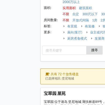
2000万以上
面积:
实用面积
建筑面积
不限
自定
300尺以下
30
房间数量:
不限
开放式间隔
1房
2
标签:
有景观
有装修
更多:
座向(客厅)
业主或代
厨房煮食模式
发展商
搜寻
共有 72 个放售楼盘
已选择地区: 坚尼地城
宝翠园 屋苑
宝翠园 位于港岛 坚尼地城 薄扶林道89号，发