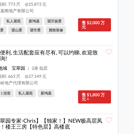
积: 773 尺
@25,873 元
嘉阁地产有限公司
私人屋苑
新鸿基
望开扬景
售 $2,000 万
元
景
望山景
望市景
雅致装修
便利, 生活配套应有尽有, 可以约睇, 欢迎致
询!
地城
宝翠园
2座 低层
|
积: 663 尺
@27,149 元
岭地产代理有限公司
, 1 浴室
私人屋苑
新鸿基
售 $1,800 万
元 +
翠园专家-Chris】【独家！】NEW极高层凤
！楼王三房【特色层】高楼底