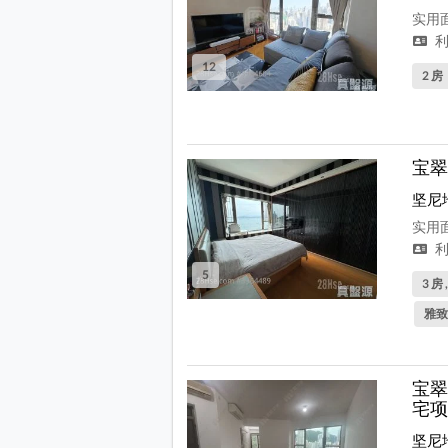
实用面
利
12
2 房
宝翠
坚尼
实用面
利
5
3 房 
雅致
宝翠
宅项
坚尼