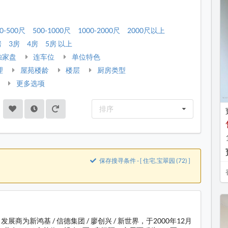
0-500尺
500-1000尺
1000-2000尺
2000尺以上
房
3房
4房
5房 以上
独家盘
连车位
单位特色
理
屋苑楼龄
楼层
厨房类型
更多选项
排序
保存搜寻条件 - [ 住宅,宝翠园 (72) ]
展商为新鸿基 / 信德集团 / 廖创兴 / 新世界，于2000年12月