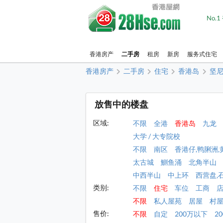
No.
香港房产
二手房
租房
新房
服务式住宅
香港房产
二手房
住宅
香港岛
坚
放售中的楼盘
区域:
不限
全港
香港岛
九龙
大学 / 大专院校
不限
南区
香港仔,鸭脷洲,
太古城
鰂鱼涌
北角半山
中西半山
中上环
西营盘,
类别:
不限
住宅
车位
工商
不限
私人屋苑
居屋
村
售价:
不限
自定
200万以下
2