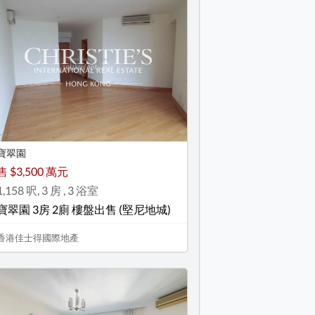
寶翠園
售 $3,500 萬元
1,158 呎, 3 房 , 3 浴室
寶翠園 3房 2廁 樓盤出售 (堅尼地城)
香港佳士得國際地產