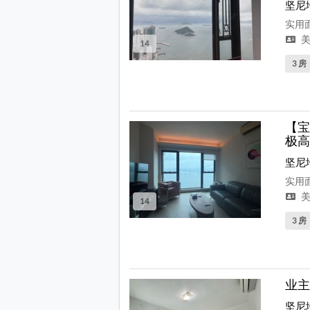
坚尼
实用面
美
14
3 房
【宝
极高
坚尼
实用面
美
14
3 房
业主
坚尼