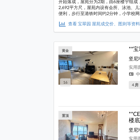
开始落成，屋苑分为2期，由6座楼宇组成，共
2,692平方尺，屋苑内设有会所、泳池
便利，步行至港铁时间约2分钟，小学校网
查看 宝翠园 屋苑成交价、图则等资
**
黄金
坚尼
实用面
中
16
4 房
**
置顶
楼底
坚尼
实用面