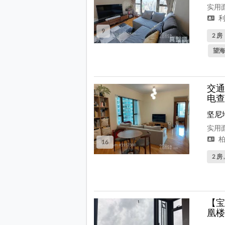
实用面
利
9
2 房
望海
交通
电查
坚尼
实用面
柏
16
2 房 
【宝
凰楼