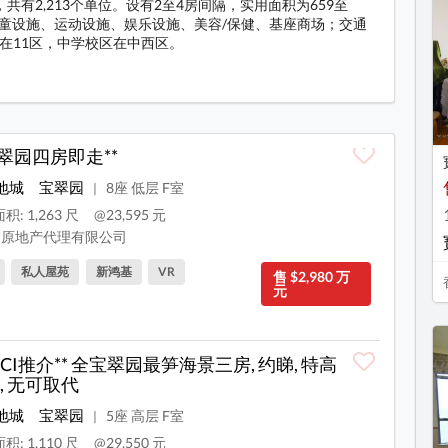
有2,213个单位。设有2至4房间隔，实用面积为659至
、儿童设施、运动设施、娱乐设施、美容/保健、基座商场；交通
在11区，中学校区在中西区。
料
宝翠园四房即走**
地城
宝翠园
8座 低层 F室
|
积: 1,263 尺
@23,595 元
原地产代理有限公司
私人屋苑
新鸿基
VR
售 $2,980 万
元
CECI推介** 全宝翠园最笋海景三房, 约睇, 特高
, 无可取代
地城
宝翠园
5座 高层 F室
|
积: 1,110 尺
@29,550 元