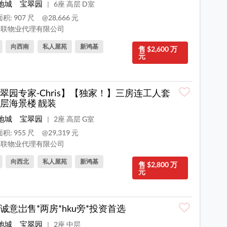
地城
宝翠园
6座 高层 D室
|
积: 907 尺
@28,666 元
联物业代理有限公司
向西南
私人屋苑
新鸿基
售 $2,600 万
元
翠园专家-Chris】【独家！】三房连工人套
层海景楼 靓装
地城
宝翠园
2座 高层 G室
|
积: 955 尺
@29,319 元
联物业代理有限公司
向西北
私人屋苑
新鸿基
售 $2,800 万
元
诚意岀售*两房*hku旁*投资首选
地城
宝翠园
2座 中层
|