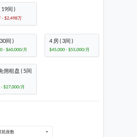
太古城
 19间 )
太古城
 - $2,498万
太古城
太古城
 30间 )
4 房 ( 3间 )
太古城
0 - $60,000/月
$45,000 - $55,000/月
太古城
太古城
佣租盘 ( 5间
太古城
太古城
 - $27,000/月
太古城
太古城
太古城
太古城
屋苑座数
1 / 73
太古城