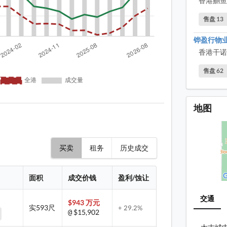
香港鰂鱼
太古城 
售盘 13
太古城
铧盈行物
太古城
香港干诺
太古城
售盘 62
太古城
太古城
地图
太古城
太古城
买卖
租务
历史成交
太古城
太古城
面积
成交价钱
盈利/蚀让
太古城
交通
太古城
$943 万元
实593尺
+ 29.2%
$15,902
@
太古城