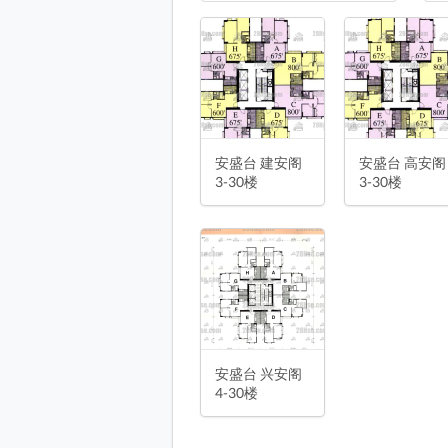
地下 平面图
地下
安盛台
金殿台
安盛台 建安阁 3-30楼 平面图
翠
安盛台 高安阁 3-30楼 平面图
安盛台 顺安阁 4-30楼 平面图
安盛台 建安阁
安盛台 高安阁
安盛台 宁安阁 3楼 平面图
3-30楼
3-30楼
安盛台 宁安阁 4-30楼 平面图
安盛台 兴安阁 3楼 平面图
安盛台 兴安阁 4-30楼 平面图
安盛台 宝安阁 4-30楼 平面图
金殿台 元宫阁 3楼 平面图
地下 平面图
金殿台 元宫阁 4-28楼 平面图
安盛台 兴安阁
4-30楼
金殿台 明宫阁 4-28楼 平面图
金殿台 唐宫阁 3-27楼 平面图