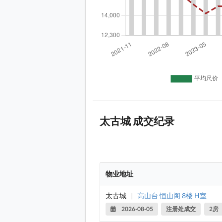
太古城 成交纪录
物业地址
太古城
|
高山台 恒山阁 8楼 H室
2026-08-05
注册处成交
2房