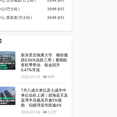
, 太古城道( 巴士站 )
2分钟 步行
 大堂: 3期 高山台 T18 富山阁平台入口
( 巴士站 )
3分钟 步行
 大堂: 9A期 海景花园 T43 春樱阁大堂
, 英皇道( 巴士站 )
3分钟 步行
 大堂: 9A期 海景花园 T43 春樱阁入口
 大堂: 11期 海天花园, T59 恒天阁大堂
 设施: 3期 高山台设有篮球场
闻
 设施: 3期 高山台设有篮球场
新东受压拖累大市 楼价微
 设施: 德思齐加拿大国际学校, 位于3期 高山台 T11 宝山阁
跌0.06%连跌三周｜暑期租
务旺季带动 租金回升
 设施: 德思齐加拿大国际学校, 位于3期 高山台 T11 宝山阁
0.47%寻顶
 设施: 3期 高山台设有教会
2026-07-31
898
 设施: 3期 高山台设有教会
7月八成大单位及七成半中
 设施: 3期 高山台设有教会
单位估价上调｜碧海蓝天及
蓝湾半岛最高升逾5%领
 设施: 德思齐加拿大国际学校入口, 位于3期 高山台 T11 宝山阁
跑 珀丽湾逆市跌逾6%
 设施: 德思齐加拿大国际学校入口, 位于3期 高山台 T11 宝山阁
2026-07-06
1.2万