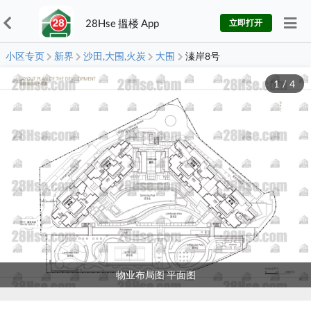
28Hse 搵楼 App
立即打开
小区专页
新界
沙田,大围,火炭
大围
溱岸8号
1
/
4
物业布局图 平面图