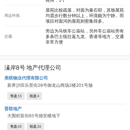
屋苑比较疏落，对面为秦石邨，其馀屋苑
均需步行数分钟以上，环境颇为宁静。而
周边环境:
项目对面河的屋苑则密集得多。
旁边为马铁车公庙站，另外车公庙站旁有
多条巴士线往返九龙、香港等地方，交通
交通:
非常方便
溱岸8号 地产代理公司
美联物业代理有限公司
新界沙田乐景街28号御龙山商场2楼201号舗
售盘 15
租盘 4
晋联地产
大围积富街85号德安楼地下
售盘 65
租盘 26