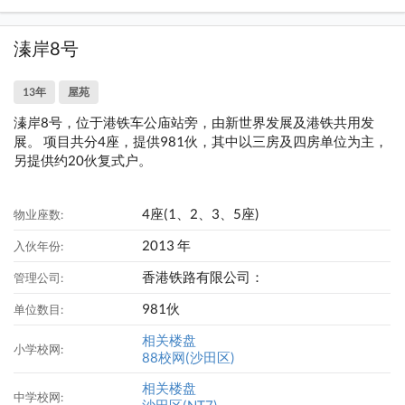
溱岸8号
13年
屋苑
溱岸8号，位于港铁车公庙站旁，由新世界发展及港铁共用发
展。 项目共分4座，提供981伙，其中以三房及四房单位为主，
另提供约20伙复式户。
4座(1、2、3、5座)
物业座数:
2013 年
入伙年份:
香港铁路有限公司：
管理公司:
981伙
单位数目:
相关楼盘
小学校网:
88校网(沙田区)
相关楼盘
中学校网:
沙田区(NT7)