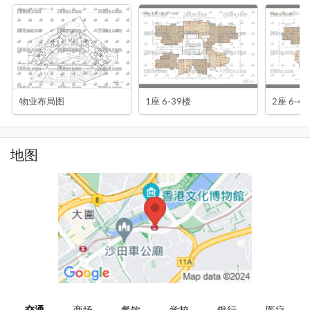
物业布局图
1座 6-39楼
2座 6-4
地图
交通
商场
餐饮
学校
银行
医疗