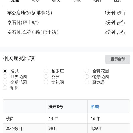
车公庙地铁站( 港铁站 )
1分钟 步行
秦石邨( 巴士站 )
2分钟 步行
秦石邨, 车公庙路( 巴士站 )
2分钟 步行
相关屋苑比较
显示全部
名城
柏傲庄
金狮花园
世界花园
荟荞
愉景花园
金禧花园
文礼阁
聚龙居
珀玥
溱岸8号
名城
楼龄
14 年
16 年
单位数目
981
4,264