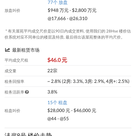
77个 放盘
$948 万元 - $2,800 万元
放盘叫价
@17,666 - @26,310
* 有关屋苑平均成交尺价是以90日内成交资料, 使用我们的 28Hse 楼价估
价系统对应不同单位的楼层及特质, 最后得出该屋苑整体的平均尺价。
最新租赁市场
$46.0 元
平均成交尺租
22宗
成交量
~ 2.8% (2房: 3.3%, 3房: 2.9%, 4房+: 2.5%)
租务回报率
3.8%
租务活跃率
15个 租盘
$28,000 元 - $46,000 元
租盘叫价
@44 - @55
溱岸8号 楼价走势