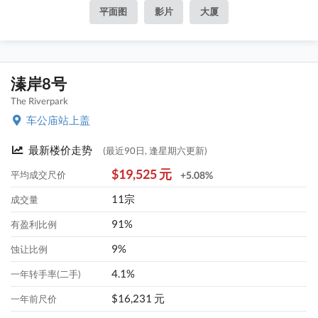
平面图
影片
大厦
溱岸8号
The Riverpark
车公庙站上盖
最新楼价走势
(最近90日, 逢星期六更新)
$19,525 元
平均成交尺价
+5.08%
11宗
成交量
91%
有盈利比例
9%
蚀让比例
4.1%
一年转手率(二手)
$16,231 元
一年前尺价