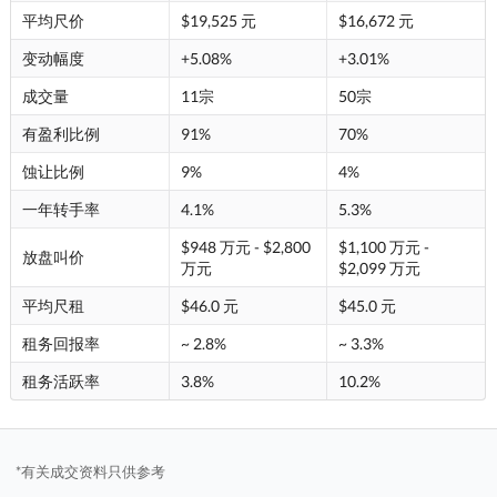
平均尺价
$19,525 元
$16,672 元
变动幅度
+5.08%
+3.01%
成交量
11宗
50宗
有盈利比例
91%
70%
蚀让比例
9%
4%
一年转手率
4.1%
5.3%
$948 万元 - $2,800
$1,100 万元 -
放盘叫价
万元
$2,099 万元
平均尺租
$46.0 元
$45.0 元
租务回报率
~ 2.8%
~ 3.3%
租务活跃率
3.8%
10.2%
*有关成交资料只供参考