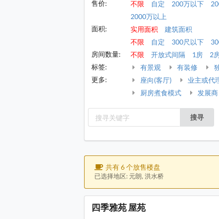
售价:
不限
自定
200万以下
2
2000万以上
面积:
实用面积
建筑面积
不限
自定
300尺以下
30
房间数量:
不限
开放式间隔
1房
2
标签:
有景观
有装修
更多:
座向(客厅)
业主或代
厨房煮食模式
发展商
搜寻
共有 6 个放售楼盘
已选择地区: 元朗, 洪水桥
四季雅苑 屋苑