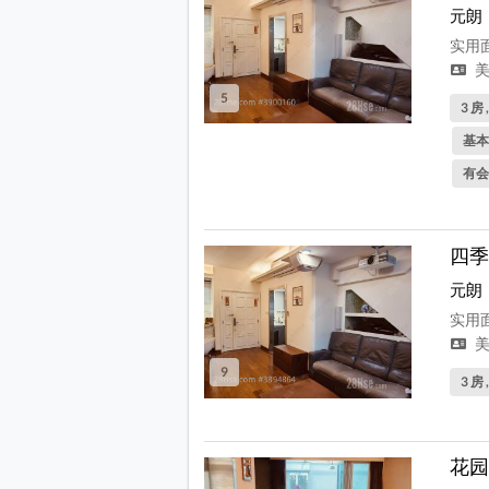
元朗
实用面
美
5
3 房 
基本
有会
四季
元朗
实用面
美
9
3 房 
花园