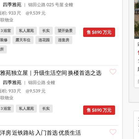
四季雅苑
锦田公路 025 号屋 全幢
|
积: 933 尺
@9,539 元
联物业
, 3 浴室
私人屋苑
长实
望开扬景
售 $890 万元
装修
露天车位
连花园
连套房
所
雅苑独立屋｜升级生活空间 换楼首选之选
四季雅苑
锦田公路 全幢
|
积: 933 尺
@9,539 元
联物业
, 3 浴室
私人屋苑
长实
售 $890 万元
洋房 近铁路站 入门首选 优质生活