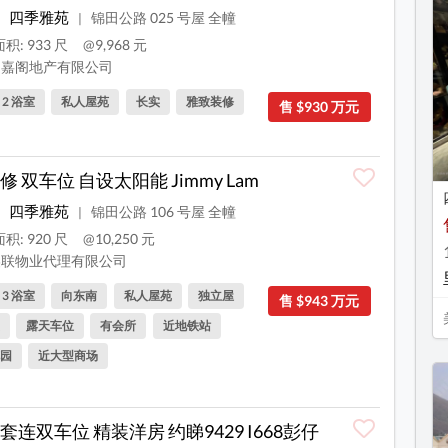
四季雅苑
锦田公路 025 号屋 全幢
|
积: 933 尺
@9,968 元
嘉阁地产有限公司
, 2 浴室
私人屋苑
长实
雅致装修
售 $930 万元
修 双车位 自设太阳能 Jimmy Lam
四季雅苑
锦田公路 106 号屋 全幢
|
积: 920 尺
@10,250 元
联物业代理有限公司
, 3 浴室
向东南
私人屋苑
独立屋
售 $943 万元
露天车位
有会所
近地铁站
园
近大型商场
套连双车位 精装洋房 约睇9429 I668彭仔