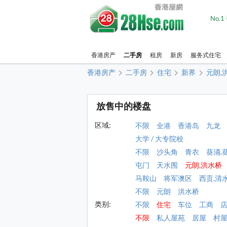
No.
香港房产
二手房
租房
新房
服务式住宅
香港房产
二手房
住宅
新界
元朗,
放售中的楼盘
区域:
不限
全港
香港岛
九龙
大学 / 大专院校
不限
沙头角
青衣
葵涌,
屯门
天水围
元朗,洪水桥
马鞍山
将军澳区
西贡,清
不限
元朗
洪水桥
类别:
不限
住宅
车位
工商
不限
私人屋苑
居屋
村