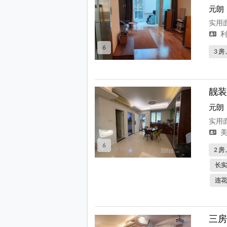
元朗
实用面
利
6
3 房 
靓装
元朗
实用面
美
6
2 房 
长实
连花
三房