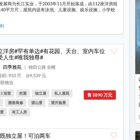
，发展商为长江实业，于2003年11月开始落成，由112座洋房组
1,140平方尺，屋苑内设有泳池、儿童设施、娱乐设施，小学校
资料
立洋房#罕有单边#有花园、天台、室内车位
受人生#唯我独尊#
四季雅苑
锦田公路 全幢
|
积: 933 尺
@9,539 元
联物业
, 2 浴室
村屋
独立屋
私人屋苑
售 $890 万元
雅致装修
望山景
望开扬景
景
有工人房
既独立屋！可泊两车