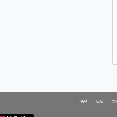
买楼
租屋
联