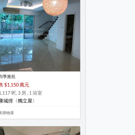
四季雅苑
售 $1,150 萬元
1,117 呎, 3 房 , 1 浴室
康城徑〈獨立屋〉
美聯物業