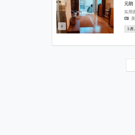
元朗
实用面
美
6
3 房 