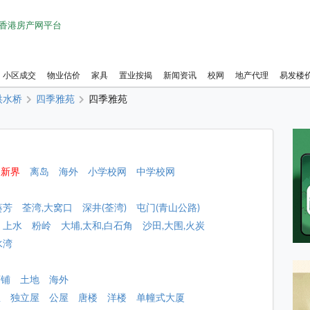
1 香港房产网平台
小区成交
物业估价
家具
置业按揭
新闻资讯
校网
地产代理
易发楼
洪水桥
四季雅苑
四季雅苑
新界
离岛
海外
小学校网
中学校网
葵芳
荃湾,大窝口
深井(荃湾)
屯门(青山公路)
上水
粉岭
大埔,太和,白石角
沙田,大围,火炭
水湾
店铺
土地
海外
屋
独立屋
公屋
唐楼
洋楼
单幢式大厦