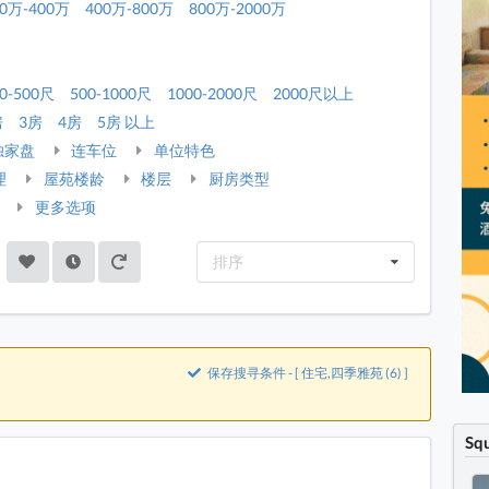
00万-400万
400万-800万
800万-2000万
0-500尺
500-1000尺
1000-2000尺
2000尺以上
房
3房
4房
5房 以上
独家盘
连车位
单位特色
理
屋苑楼龄
楼层
厨房类型
更多选项
排序
保存搜寻条件 - [ 住宅,四季雅苑 (6) ]
Sq