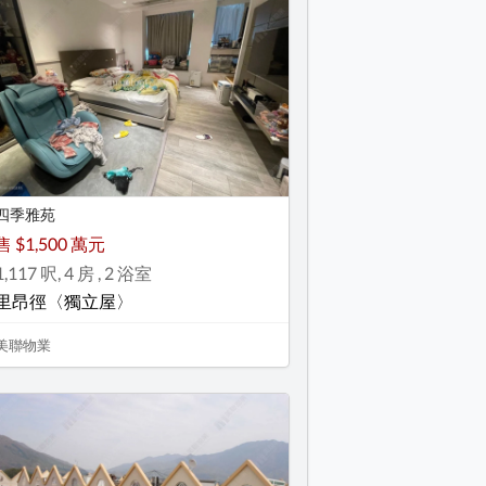
四季雅苑
售 $1,500 萬元
1,117 呎, 4 房 , 2 浴室
里昂徑〈獨立屋〉
美聯物業