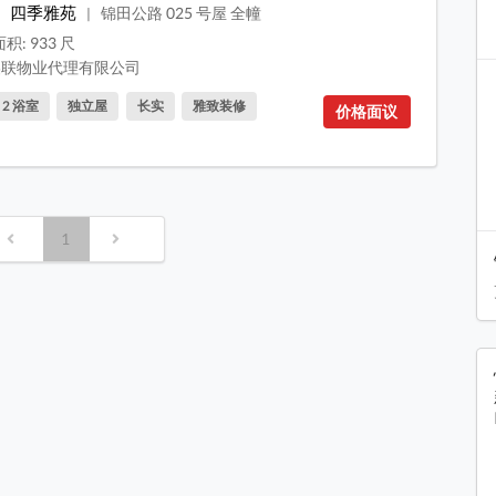
四季雅苑
锦田公路 025 号屋 全幢
|
积: 933 尺
联物业代理有限公司
, 2 浴室
独立屋
长实
雅致装修
价格面议
1