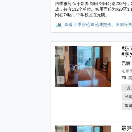
四季雅苑 位于新界 锦田 锦田公路233号
成，共有112个单位。实用面积为920至
网在74区，中学校区在元朗。
查看 四季雅苑 屋苑成交价、图则等
#独
#享
元朗
实用面
美
7
3 房 
长实
望园
最笋