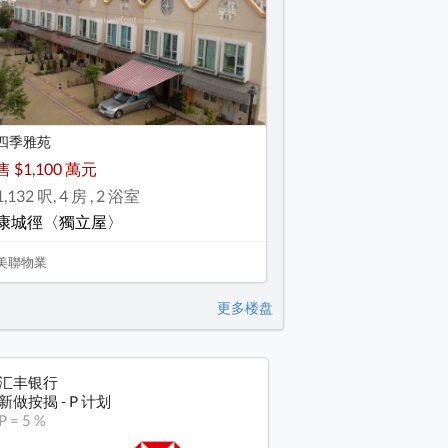
四季雅苑
售 $1,100 萬元
1,132 呎, 4 房 , 2 浴室
康城徑〈獨立屋〉
美聯物業
更多楼盘
汇丰银行
新做按揭 - P 计划
P = 5 %