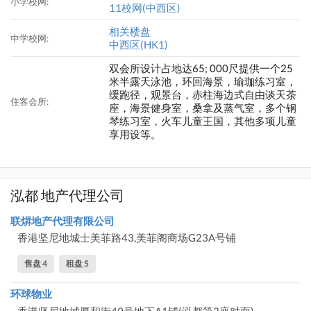
小学校网:
11校网(中西区)
相关楼盘
中学校网:
中西区(HK1)
双会所设计占地达65; 000尺提供一个25
米半露天泳池，环回海景，瑜珈练习室，
缓跑径，观景台，赤柱海边式自由谈天茶
住客会所:
座，海景健身室，桑拿及蒸气室，多个钢
琴练习室，火车儿童王国，其他多项儿童
享用设等。
泓都 地产代理公司
联焺地产代理有限公司
香港坚尼地城士美菲路43,美菲阁商场G23A号铺
售盘 4
租盘 5
环球物业
香港坚尼地城厚和街49号地下A1铺(泓都第3座对面)