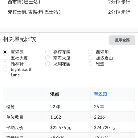
西市街( 巴士站 )
2分钟 步行
爹核士街, 吉席街( 巴士站 )
2分钟 步行
相关屋苑比较
显示全部
宝翠园
嘉辉花园
翡翠阁
五福大厦
南海大厦
加多近山
翰林轩
龙翔花园
维壹
Eight South
Lane
泓都
宝翠园
楼龄
22 年
26 年
单位数目
1,182
2,216
平均尺价
$22,576 元
$24,720 元
变动幅度
+8.06%
+3.14%