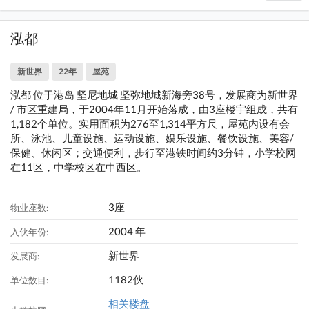
泓都
新世界
22年
屋苑
泓都 位于港岛 坚尼地城 坚弥地城新海旁38号，发展商为新世界
/ 市区重建局，于2004年11月开始落成，由3座楼宇组成，共有
1,182个单位。实用面积为276至1,314平方尺，屋苑内设有会
所、泳池、儿童设施、运动设施、娱乐设施、餐饮设施、美容/
保健、休闲区；交通便利，步行至港铁时间约3分钟，小学校网
在11区，中学校区在中西区。
3座
物业座数:
2004 年
入伙年份:
新世界
发展商:
1182伙
单位数目:
相关楼盘