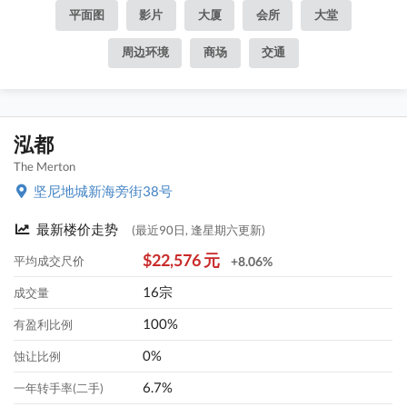
平面图
影片
大厦
会所
大堂
周边环境
商场
交通
泓都
The Merton
坚尼地城新海旁街38号
最新楼价走势
(最近90日, 逢星期六更新)
$22,576 元
平均成交尺价
+8.06%
16宗
成交量
100%
有盈利比例
0%
蚀让比例
6.7%
一年转手率(二手)