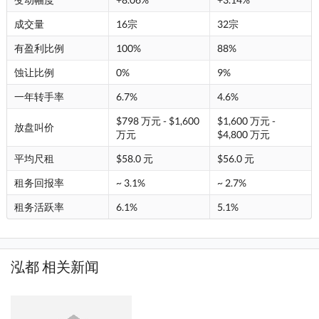
成交量
16宗
32宗
有盈利比例
100%
88%
蚀让比例
0%
9%
一年转手率
6.7%
4.6%
$798 万元 - $1,600
$1,600 万元 -
放盘叫价
万元
$4,800 万元
平均尺租
$58.0 元
$56.0 元
租务回报率
~ 3.1%
~ 2.7%
租务活跃率
6.1%
5.1%
泓都 相关新闻