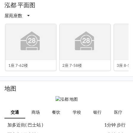
泓都 平面图
屋苑座数
1座 7-62楼
2座 7-58楼
3座 8-5
地图
交通
商场
餐饮
学校
银行
医疗
加多近街( 巴士站 )
1分钟 步行