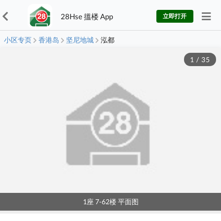
28Hse 搵楼 App
立即打开
小区专页
香港岛
坚尼地城
泓都
1
/
35
1座 7-62楼 平面图