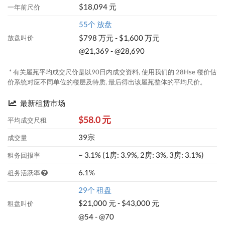
$18,094 元
一年前尺价
55个 放盘
$798 万元 - $1,600 万元
放盘叫价
@21,369 - @28,690
* 有关屋苑平均成交尺价是以90日内成交资料, 使用我们的 28Hse 楼价估
价系统对应不同单位的楼层及特质, 最后得出该屋苑整体的平均尺价。
最新租赁市场
$58.0 元
平均成交尺租
39宗
成交量
~ 3.1% (1房: 3.9%, 2房: 3%, 3房: 3.1%)
租务回报率
6.1%
租务活跃率
29个 租盘
$21,000 元 - $43,000 元
租盘叫价
@54 - @70