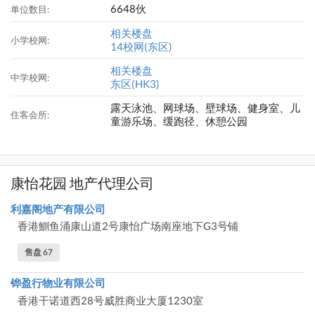
6648伙
单位数目:
相关楼盘
小学校网:
14校网(东区)
相关楼盘
中学校网:
东区(HK3)
露天泳池、网球场、壁球场、健身室、儿
住客会所:
童游乐场、缓跑径、休憩公园
康怡花园 地产代理公司
利嘉阁地产有限公司
香港鰂鱼涌康山道2号康怡广场南座地下G3号铺
售盘 67
铧盈行物业有限公司
香港干诺道西28号威胜商业大厦1230室