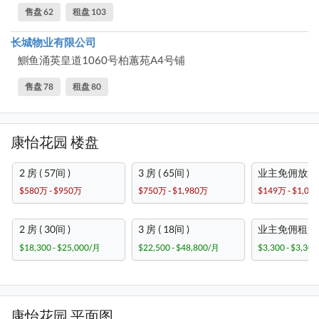
售盘 62
租盘 103
长城物业有限公司
鰂鱼涌英皇道1060号柏蕙苑A4号铺
售盘 78
租盘 80
康怡花园 楼盘
2 房 ( 57间 )
3 房 ( 65间 )
业主免佣放盘 ( 
$580万 - $950万
$750万 - $1,980万
$149万 - $1,03
2 房 ( 30间 )
3 房 ( 18间 )
业主免佣租盘 ( 
$18,300 - $25,000/月
$22,500 - $48,800/月
$3,300 - $3,30
康怡花园 平面图