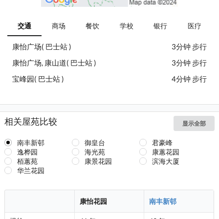
交通
商场
餐饮
学校
银行
医疗
康怡广场( 巴士站 )
3分钟 步行
康怡广场, 康山道( 巴士站 )
3分钟 步行
宝峰园( 巴士站 )
4分钟 步行
相关屋苑比较
显示全部
南丰新邨
御皇台
君豪峰
逸桦园
海光苑
康蕙花园
栢蕙苑
康景花园
滨海大厦
华兰花园
康怡花园
南丰新邨