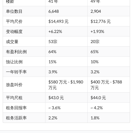
楼龄
41 年
49 年
单位数目
6,648
2,904
平均尺价
$14,493 元
$12,776 元
变动幅度
+6.22%
+1.93%
成交量
53宗
20宗
有盈利比例
64%
65%
蚀让比例
15%
10%
一年转手率
3.9%
3.2%
$580 万元 - $1,980
$400 万元 - $788
放盘叫价
万元
万元
平均尺租
$43.0 元
$44.0 元
租务回报率
~ 3.6%
~ 4.2%
租务活跃率
2.2%
1.8%