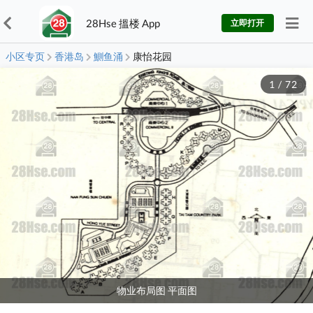
28Hse 搵楼 App
立即打开
小区专页
香港岛
鰂鱼涌
康怡花园
1
/
72
物业布局图 平面图