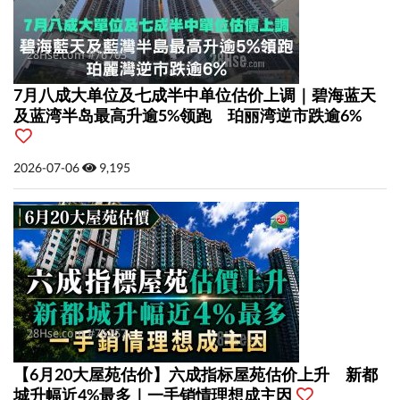
7月八成大单位及七成半中单位估价上调｜碧海蓝天
及蓝湾半岛最高升逾5%领跑 珀丽湾逆市跌逾6%
2026-07-06
9,195
【6月20大屋苑估价】六成指标屋苑估价上升 新都
城升幅近4%最多｜一手销情理想成主因