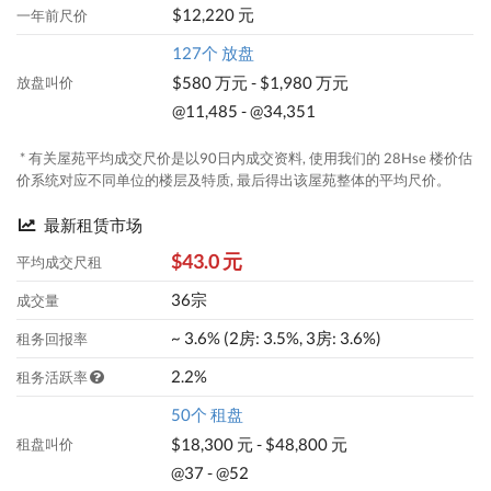
$12,220 元
一年前尺价
127个 放盘
$580 万元 - $1,980 万元
放盘叫价
@11,485 - @34,351
* 有关屋苑平均成交尺价是以90日内成交资料, 使用我们的 28Hse 楼价估
价系统对应不同单位的楼层及特质, 最后得出该屋苑整体的平均尺价。
最新租赁市场
$43.0 元
平均成交尺租
36宗
成交量
~ 3.6% (2房: 3.5%, 3房: 3.6%)
租务回报率
2.2%
租务活跃率
50个 租盘
$18,300 元 - $48,800 元
租盘叫价
@37 - @52