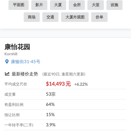
平面图
影片
大厦
会所
大堂
设施
商场
交通
大厦外观图
价单
康怡花园
Kornhill
康愉街31-45号
最新楼价走势
(最近90日, 逢星期六更新)
$14,493 元
平均成交尺价
+6.22%
53宗
成交量
64%
有盈利比例
15%
蚀让比例
3.9%
一年转手率(二手)